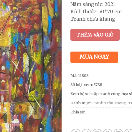
Năm sáng tác: 2021
Kích thước: 50*70 cm
Tranh chưa khung
THÊM VÀO GIỎ
MUA NGAY
Mã:
11808
Số lượt xem: 5788
Xem bộ sưu tập tranh cùng họa s
Danh mục:
Tranh Trừu Tượng
,
T
Chia sẻ: