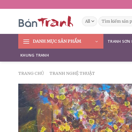
Skip
to
content
Tìm
kiếm:
DANH MỤC SẢN PHẨM
TRANH SƠN
KHUNG TRANH
TRANG CHỦ
/
TRANH NGHỆ THUẬT