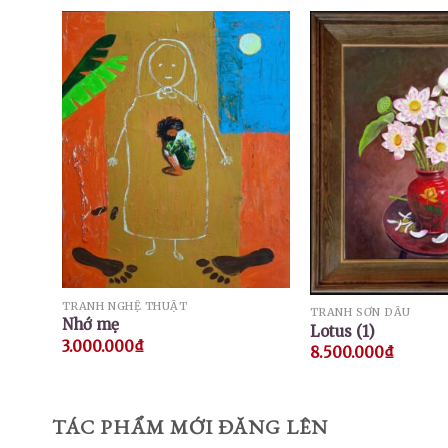
TRANH NGHỆ THUẬT
TRANH SƠN DẦU
Nhớ mẹ
Lotus (1)
3.000.000
₫
8.500.000
₫
TÁC PHẨM MỚI ĐĂNG LÊN