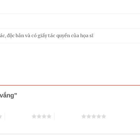
c, độc bản và có giấy tác quyền của họa sĩ
ố vắng”
4 trên 5 sao
5 trên 5 sao