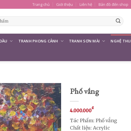
Trang chủ
Giới thiệu
Liên hệ
Bản đồ đến shop
 DẦU
TRANH PHONG CẢNH
TRANH SƠN MÀI
NGHỆ THU
Phố vắng
₫
4.000.000
Tác Phẩm: Phố vắng
Chất liệu: Acrylic