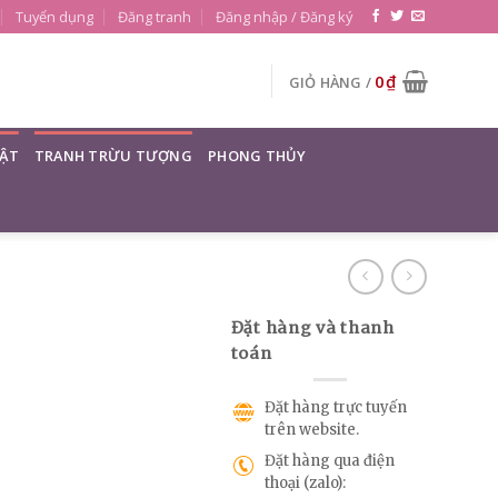
Tuyển dụng
Đăng tranh
Đăng nhập / Đăng ký
0
₫
GIỎ HÀNG /
ẬT
TRANH TRỪU TƯỢNG
PHONG THỦY
Đặt hàng và thanh
toán
Đặt hàng trực tuyến
trên website.
Đặt hàng qua điện
thoại (zalo):