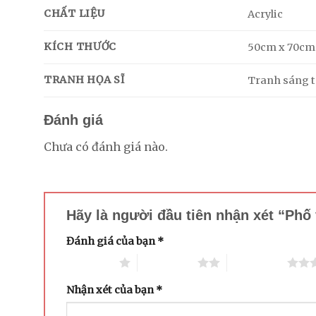
CHẤT LIỆU
Acrylic
KÍCH THƯỚC
50cm x 70cm
TRANH HỌA SĨ
Tranh sáng tá
Đánh giá
Chưa có đánh giá nào.
Hãy là người đầu tiên nhận xét “Ph
Đánh giá của bạn
*
1 trên 5 sao
2 trên 5 sao
3 trên 5 sao
Nhận xét của bạn
*