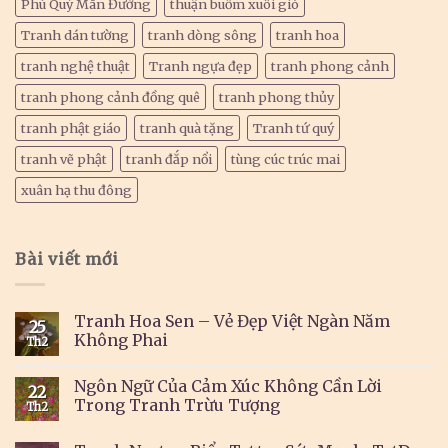
Phú Quý Mãn Đường
thuận buồm xuôi gió
Tranh dán tường
tranh dòng sông
tranh hoa
tranh nghệ thuật
Tranh ngựa đẹp
tranh phong cảnh
tranh phong cảnh đồng quê
tranh phong thủy
tranh phật giáo
tranh quà tặng
Tranh tứ quý
tranh vẽ phật
tranh đắp nổi
tùng cúc trúc mai
xuân hạ thu đông
Bài viết mới
Tranh Hoa Sen – Vẻ Đẹp Việt Ngàn Năm
25
Không Phai
Th2
Ngôn Ngữ Của Cảm Xúc Không Cần Lời
22
Trong Tranh Trừu Tượng
Th2