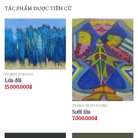
TÁC PHẨM ĐƯỢC TIẾN CỬ
TRANH SƠN DẦU
Lứa đôi
15.000.000
₫
TRANH TRỪU TƯỢNG
Sưởi lửa
7.000.000
₫