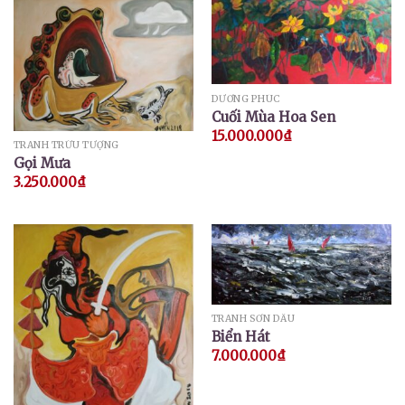
DƯƠNG PHÚC
Cuối Mùa Hoa Sen
15.000.000
₫
TRANH TRỪU TƯỢNG
Gọi Mưa
3.250.000
₫
TRANH SƠN DẦU
Biển Hát
7.000.000
₫