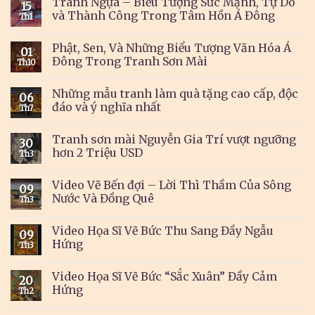
Tranh Ngựa – Biểu Tượng Sức Mạnh, Tự Do
15
và Thành Công Trong Tâm Hồn Á Đông
Th1
Phật, Sen, Và Những Biểu Tượng Văn Hóa Á
01
Đông Trong Tranh Sơn Mài
Th10
Những mẫu tranh làm quà tặng cao cấp, độc
06
đáo và ý nghĩa nhất
Th7
Tranh sơn mài Nguyễn Gia Trí vượt ngưỡng
30
hơn 2 Triệu USD
Th3
Video Vẽ Bến đợi – Lời Thì Thầm Của Sông
09
Nước Và Đồng Quê
Th3
Video Họa Sĩ Vẽ Bức Thu Sang Đầy Ngẫu
09
Hứng
Th3
Video Họa Sĩ Vẽ Bức “Sắc Xuân” Đầy Cảm
20
Hứng
Th2