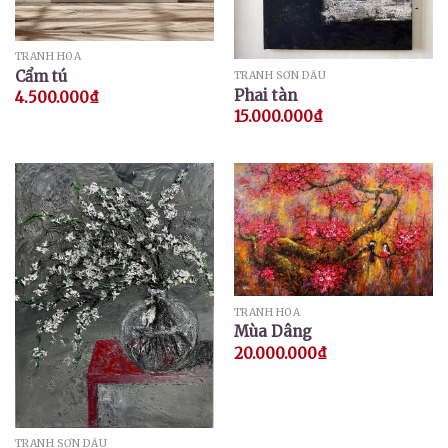
TRANH HOA
Cẩm tú
TRANH SƠN DẦU
Phai tàn
4.500.000
₫
15.000.000
₫
TRANH HOA
Mùa Dâng
20.000.000
₫
TRANH SƠN DẦU