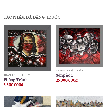
TÁC PHẨM ĐÃ ĐĂNG TRƯỚC
TRANH NGHỆ THUẬT
Sống ảo 1
TRANH NGHỆ THUẬT
Phòng Tránh
25.000.000
₫
5.500.000
₫