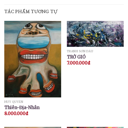
TÁC PHẨM TƯƠNG TỰ
TRANH SƠN DẦU
TRỞ GIÓ
7.000.000
₫
HUY QUYỂN
Thiên-Địa-Nhân
8.000.000
₫