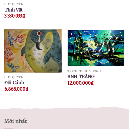
HUY QUYỂN
Tĩnh Vật
3.330.033
₫
TRANH TRỪU TƯỢNG
ÁNH TRĂNG
HUY QUYỂN
Đôi Cánh
12.000.000
₫
6.868.000
₫
Mới nhất