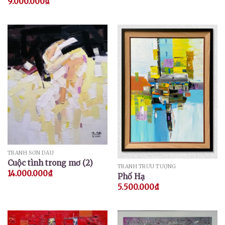
9.000.000
₫
TRANH SƠN DẦU
Cuộc tình trong mơ (2)
TRANH TRỪU TƯỢNG
14.000.000
₫
Phố Hạ
5.500.000
₫