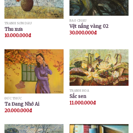
BẢO CHÂU
TRANH SƠN DẦU
Vệt nắng vàng 02
Thu xưa
30.000.000
₫
10.000.000
₫
TRANH HOA
Sắc sen
ĐỨC THỨC
11.000.000
₫
Ta Đang Nhớ Ai
20.000.000
₫