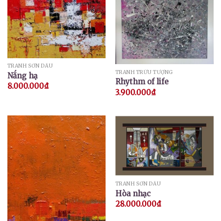
TRANH SƠN DẦU
TRANH TRỪU TƯỢNG
Nắng hạ
Rhythm of life
8.000.000
₫
3.900.000
₫
TRANH SƠN DẦU
Hòa nhạc
28.000.000
₫