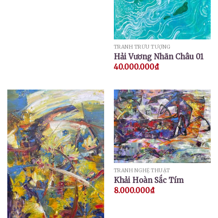
TRANH TRỪU TƯỢNG
Hải Vương Nhãn Châu 01
40.000.000
₫
TRANH NGHỆ THUẬT
Khải Hoàn Sắc Tím
8.000.000
₫