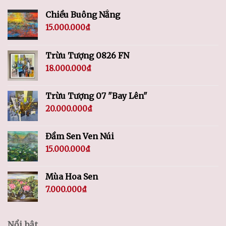
Chiều Buông Nắng
15.000.000
₫
Trừu Tượng 0826 FN
18.000.000
₫
Trừu Tượng 07 "Bay Lên"
20.000.000
₫
Đầm Sen Ven Núi
15.000.000
₫
Mùa Hoa Sen
7.000.000
₫
Nổi bật