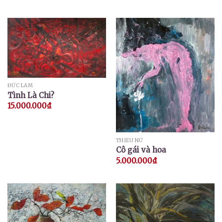
ĐỨC LÂM
Tình Là Chi?
15.000.000
₫
THIẾU NỮ
Cô gái và hoa
5.000.000
₫