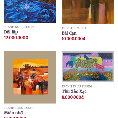
TRANH NGHỆ THUẬT
TRANH SƠN DẦU
Đối lập
Bãi Cạn
12.000.000
₫
10.000.000
₫
TRANH TRỪU TƯỢNG
Thu Xào Xạc
8.000.000
₫
TRANH TRỪU TƯỢNG
Miền nhớ