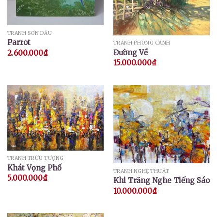
TRANH SƠN DẦU
Parrot
TRANH PHONG CẢNH
Đường Về
2.600.000
₫
15.000.000
₫
TRANH TRỪU TƯỢNG
Khát Vọng Phố
TRANH NGHỆ THUẬT
5.000.000
₫
Khi Trăng Nghe Tiếng Sáo
10.000.000
₫