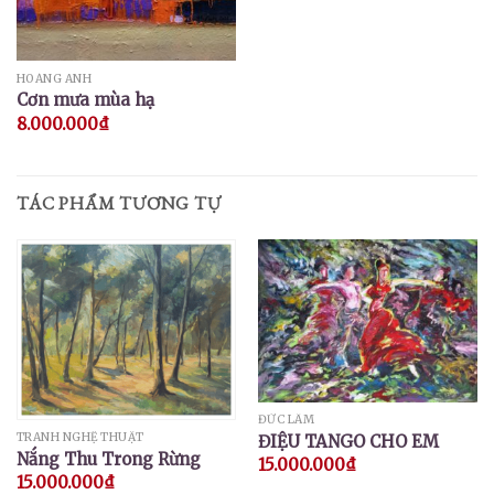
HOÀNG ANH
Cơn mưa mùa hạ
8.000.000
₫
TÁC PHẨM TƯƠNG TỰ
ĐỨC LÂM
TRANH NGHỆ THUẬT
ĐIỆU TANGO CHO EM
Nắng Thu Trong Rừng
15.000.000
₫
15.000.000
₫