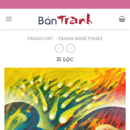
Skip
to
content
TRANG CHỦ
/
TRANH NGHỆ THUẬT
LỌC