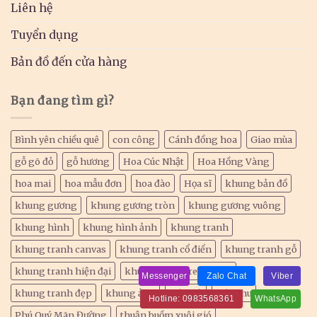
Liên hệ
Tuyển dụng
Bản đồ đến cửa hàng
Bạn đang tìm gì?
Bình yên chiều quê
con công
Cánh đồng hoa
Giao mùa
gỗ gõ đỏ
gỗ hương
Hoa Cúc Nhật
Hoa Hồng Vàng
hoa mai
hoa mẫu đơn
hoa đào
Họa sĩ
khung bản đồ
khung gương
khung gương tròn
khung gương vuông
khung hình
khung hình ảnh
khung tranh
khung tranh canvas
khung tranh cổ điển
khung tranh gỗ
khung tranh hiện đại
khung tranh treo tường
Messenger
Zalo Chat
Viber
khung tranh đẹp
khung ảnh
Mào gà
mùa thu
Hotline: 0983568361
WhatsApp
Phú Quý Mãn Đường
thuận buồm xuôi gió