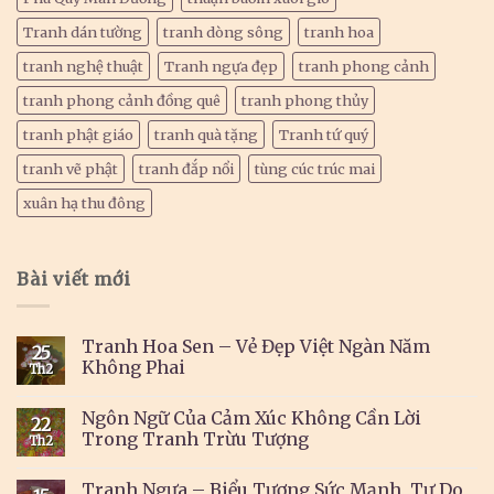
Tranh dán tường
tranh dòng sông
tranh hoa
tranh nghệ thuật
Tranh ngựa đẹp
tranh phong cảnh
tranh phong cảnh đồng quê
tranh phong thủy
tranh phật giáo
tranh quà tặng
Tranh tứ quý
tranh vẽ phật
tranh đắp nổi
tùng cúc trúc mai
xuân hạ thu đông
Bài viết mới
Tranh Hoa Sen – Vẻ Đẹp Việt Ngàn Năm
25
Không Phai
Th2
Ngôn Ngữ Của Cảm Xúc Không Cần Lời
22
Trong Tranh Trừu Tượng
Th2
Tranh Ngựa – Biểu Tượng Sức Mạnh, Tự Do