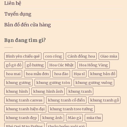
Liên hệ
Tuyển dụng
Bản đồ đến cửa hàng
Bạn đang tìm gì?
Bình yên chiều quê
con công
Cánh đồng hoa
Giao mùa
gỗ gõ đỏ
gỗ hương
Hoa Cúc Nhật
Hoa Hồng Vàng
hoa mai
hoa mẫu đơn
hoa đào
Họa sĩ
khung bản đồ
khung gương
khung gương tròn
khung gương vuông
khung hình
khung hình ảnh
khung tranh
khung tranh canvas
khung tranh cổ điển
khung tranh gỗ
khung tranh hiện đại
khung tranh treo tường
khung tranh đẹp
khung ảnh
Mào gà
mùa thu
Phú Quý Mãn Đường
thuận buồm xuôi gió