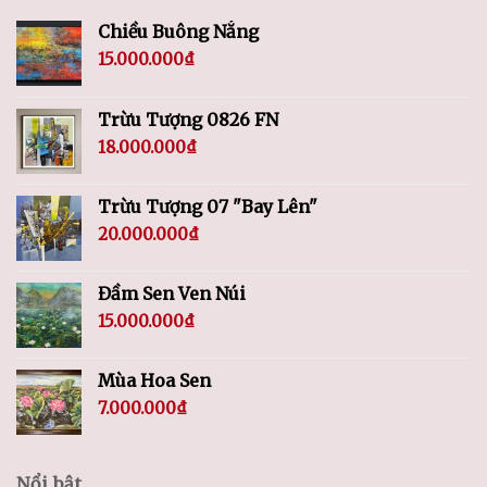
Chiều Buông Nắng
15.000.000
₫
Trừu Tượng 0826 FN
18.000.000
₫
Trừu Tượng 07 "Bay Lên"
20.000.000
₫
Đầm Sen Ven Núi
15.000.000
₫
Mùa Hoa Sen
7.000.000
₫
Nổi bật