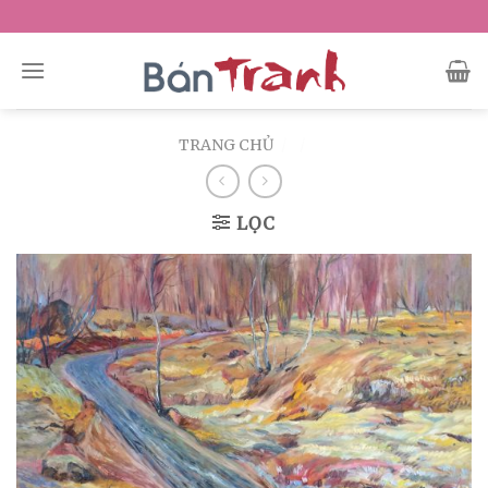
Skip
to
content
TRANG CHỦ
/
/
LỌC