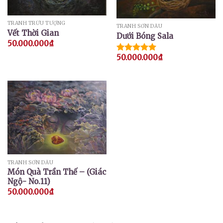
TRANH TRỪU TƯỢNG
TRANH SƠN DẦU
Vết Thời Gian
Dưới Bóng Sala
50.000.000
₫
50.000.000
₫
Được xếp
hạng
5.00
5 sao
TRANH SƠN DẦU
Món Quà Trần Thế – (Giác
Ngộ- No.11)
50.000.000
₫