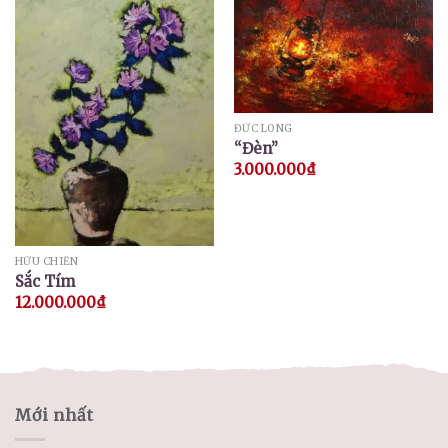
ĐỨC LONG
“Đèn”
3.000.000
₫
HỮU CHIẾN
Sắc Tím
12.000.000
₫
Mới nhất