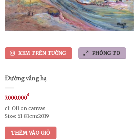
XEM TRÊN TƯỜNG
PHÓNG TO
Đường vắng hạ
₫
7.000.000
cl: Oil on canvas
Size: 61-81cm:2019
THÊM VÀO GIỎ