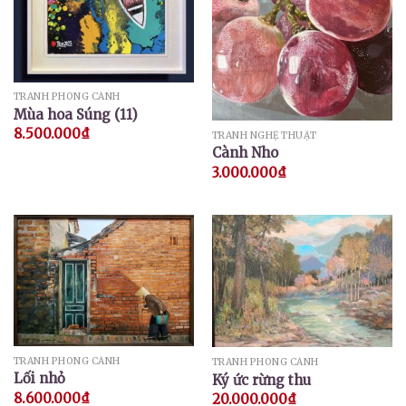
TRANH PHONG CẢNH
Mùa hoa Súng (11)
8.500.000
₫
TRANH NGHỆ THUẬT
Cành Nho
3.000.000
₫
TRANH PHONG CẢNH
TRANH PHONG CẢNH
Lối nhỏ
Ký ức rừng thu
8.600.000
₫
20.000.000
₫