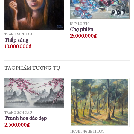
DUY LƯƠNG
Chợ phiên
TRANH SƠN DẦU
15.000.000
₫
Thắp sáng
10.000.000
₫
TÁC PHẨM TƯƠNG TỰ
TRANH SƠN DẦU
Tranh hoa đào đẹp
2.500.000
₫
TRANH NGHỆ THUẬT