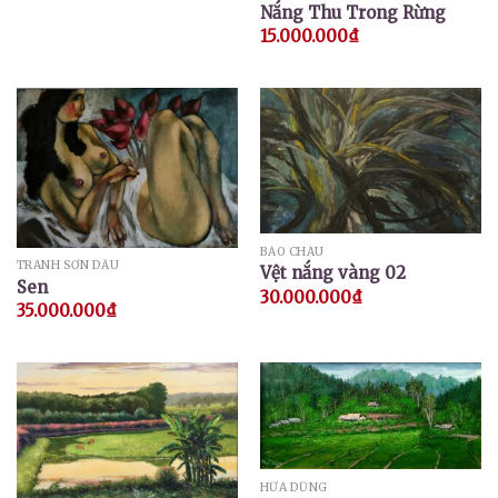
Nắng Thu Trong Rừng
15.000.000
₫
BẢO CHÂU
TRANH SƠN DẦU
Vệt nắng vàng 02
Sen
30.000.000
₫
35.000.000
₫
HỨA DŨNG