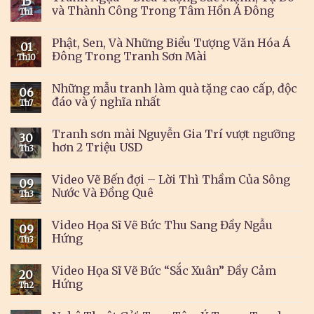
15
và Thành Công Trong Tâm Hồn Á Đông
Th1
Phật, Sen, Và Những Biểu Tượng Văn Hóa Á
01
Đông Trong Tranh Sơn Mài
Th10
Những mẫu tranh làm quà tặng cao cấp, độc
06
đáo và ý nghĩa nhất
Th7
Tranh sơn mài Nguyễn Gia Trí vượt ngưỡng
30
hơn 2 Triệu USD
Th3
Video Vẽ Bến đợi – Lời Thì Thầm Của Sông
09
Nước Và Đồng Quê
Th3
Video Họa Sĩ Vẽ Bức Thu Sang Đầy Ngẫu
09
Hứng
Th3
Video Họa Sĩ Vẽ Bức “Sắc Xuân” Đầy Cảm
20
Hứng
Th2