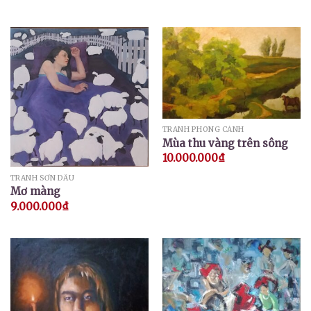
TRANH PHONG CẢNH
Mùa thu vàng trên sông
10.000.000
₫
TRANH SƠN DẦU
Mơ màng
9.000.000
₫