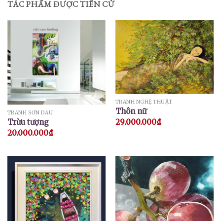
TÁC PHẨM ĐƯỢC TIẾN CỬ
TRANH NGHỆ THUẬT
Thôn nữ
TRANH SƠN DẦU
29.000.000
₫
Trừu tượng
20.000.000
₫