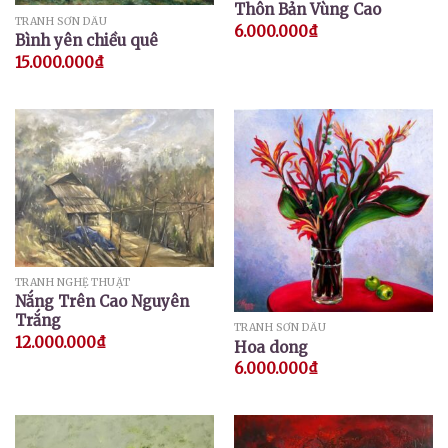
Thôn Bản Vùng Cao
TRANH SƠN DẦU
6.000.000
₫
Bình yên chiều quê
15.000.000
₫
TRANH NGHỆ THUẬT
Nắng Trên Cao Nguyên
Trắng
TRANH SƠN DẦU
12.000.000
₫
Hoa dong
6.000.000
₫