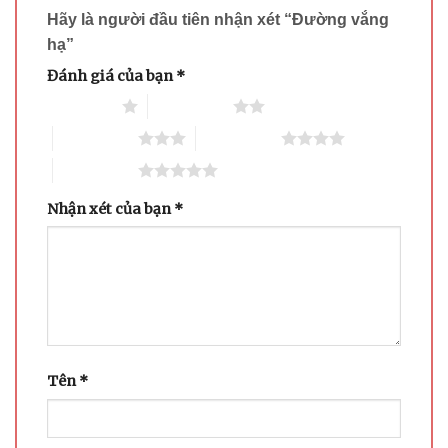
Hãy là người đầu tiên nhận xét “Đường vắng
hạ”
Đánh giá của bạn
*
1 trên 5 sao
2 trên 5 sao
3 trên 5 sao
4 trên 5 sao
5 trên 5 sao
Nhận xét của bạn
*
Tên
*