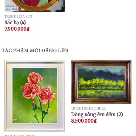
TRANH HOA SEN
Sắc hạ (4)
7.900.000
₫
TÁC PHẨM MỚI ĐĂNG LÊN
TRANH NGHỆ THUẬT
Dòng sông êm đềm (2)
8.500.000
₫