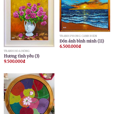
TRANH PHONG CẢNH BIỂN
Đón ánh bình minh (11)
6.500.000
₫
TRANH HOA HỒNG
Hương tình yêu (3)
9.500.000
₫