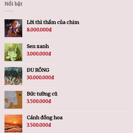
Nổi bật
Lời thì thầm của chim
8.000.000
₫
Sen xanh
3.000.000
₫
ĐU RỒNG
30.000.000
₫
Bức tường cũ
3.500.000
₫
Cánh đồng hoa
3.500.000
₫