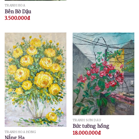
TRANH HOA
Bên Bờ Dậu
3.500.000
₫
TRANH SƠN DẦU
Bức tường hồng
TRANH HOA HỒNG
18.000.000
₫
Nắng Hạ