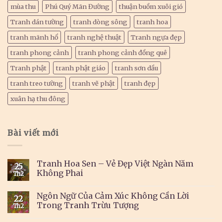
mùa thu
Phú Quý Mãn Đường
thuận buồm xuôi gió
Tranh dán tường
tranh dòng sông
tranh hoa
tranh mãnh hổ
tranh nghệ thuật
Tranh ngựa đẹp
tranh phong cảnh
tranh phong cảnh đồng quê
Tranh phật
tranh phật giáo
tranh sơn dầu
tranh treo tường
tranh vẽ phật
tranh đẹp
xuân hạ thu đông
Bài viết mới
Tranh Hoa Sen – Vẻ Đẹp Việt Ngàn Năm
25
Không Phai
Th2
Ngôn Ngữ Của Cảm Xúc Không Cần Lời
22
Trong Tranh Trừu Tượng
Th2