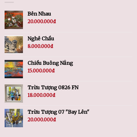
Bên Nhau
20.000.000
₫
Nghê Chầu
8.000.000
₫
Chiều Buông Nắng
15.000.000
₫
Trừu Tượng 0826 FN
18.000.000
₫
Trừu Tượng 07 "Bay Lên"
20.000.000
₫