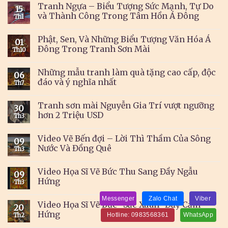
Tranh Ngựa – Biểu Tượng Sức Mạnh, Tự Do
15
và Thành Công Trong Tâm Hồn Á Đông
Th1
Phật, Sen, Và Những Biểu Tượng Văn Hóa Á
01
Đông Trong Tranh Sơn Mài
Th10
Những mẫu tranh làm quà tặng cao cấp, độc
06
đáo và ý nghĩa nhất
Th7
Tranh sơn mài Nguyễn Gia Trí vượt ngưỡng
30
hơn 2 Triệu USD
Th3
Video Vẽ Bến đợi – Lời Thì Thầm Của Sông
09
Nước Và Đồng Quê
Th3
Video Họa Sĩ Vẽ Bức Thu Sang Đầy Ngẫu
09
Hứng
Th3
Messenger
Zalo Chat
Viber
Video Họa Sĩ Vẽ Bức “Sắc Xuân” Đầy Cảm
20
Hứng
Hotline: 0983568361
WhatsApp
Th2