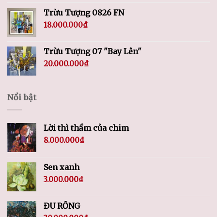
Trừu Tượng 0826 FN
18.000.000
₫
Trừu Tượng 07 "Bay Lên"
20.000.000
₫
Nổi bật
Lời thì thầm của chim
8.000.000
₫
Sen xanh
3.000.000
₫
ĐU RỒNG