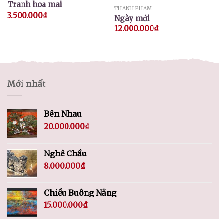
Tranh hoa mai
THÀNH PHẠM
3.500.000
₫
Ngày mới
12.000.000
₫
Mới nhất
Bên Nhau
20.000.000
₫
Nghê Chầu
8.000.000
₫
Chiều Buông Nắng
15.000.000
₫