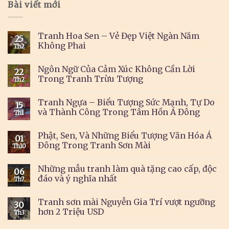
Bài viết mới
Tranh Hoa Sen – Vẻ Đẹp Việt Ngàn Năm
25
Không Phai
Th2
Ngôn Ngữ Của Cảm Xúc Không Cần Lời
22
Trong Tranh Trừu Tượng
Th2
Tranh Ngựa – Biểu Tượng Sức Mạnh, Tự Do
15
và Thành Công Trong Tâm Hồn Á Đông
Th1
Phật, Sen, Và Những Biểu Tượng Văn Hóa Á
01
Đông Trong Tranh Sơn Mài
Th10
Những mẫu tranh làm quà tặng cao cấp, độc
06
đáo và ý nghĩa nhất
Th7
Tranh sơn mài Nguyễn Gia Trí vượt ngưỡng
30
hơn 2 Triệu USD
Th3