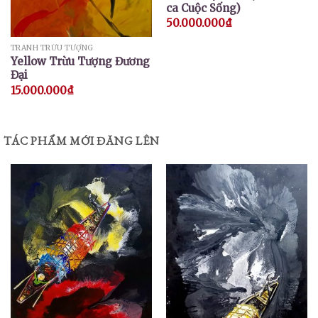
ca Cuộc Sống)
50.000.000
₫
TRANH TRỪU TƯỢNG
Yellow Trừu Tượng Đương
Đại
15.000.000
₫
TÁC PHẨM MỚI ĐĂNG LÊN