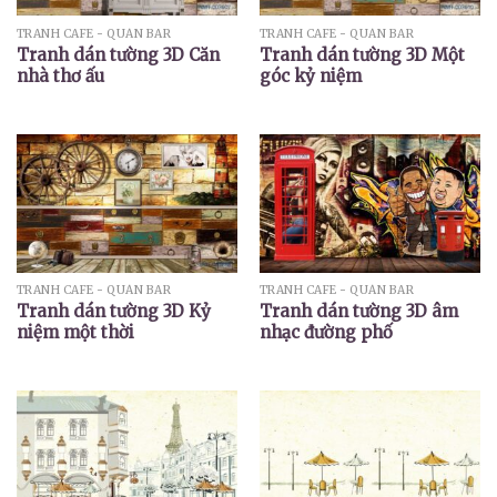
TRANH CAFE - QUÁN BAR
TRANH CAFE - QUÁN BAR
Tranh dán tường 3D Căn
Tranh dán tường 3D Một
nhà thơ ấu
góc kỷ niệm
TRANH CAFE - QUÁN BAR
TRANH CAFE - QUÁN BAR
Tranh dán tường 3D Kỷ
Tranh dán tường 3D âm
niệm một thời
nhạc đường phố