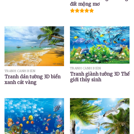
đất mộng mơ
Được xếp
hạng
5.00
5 sao
TRANH CẢNH BIỂN
TRANH CẢNH BIỂN
Tranh giành tưởng 3D Thế
Tranh dán tường 3D biển
giới thủy sinh
xanh cát vàng