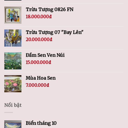
Trừu Tượng 0826 FN
18.000.000
₫
Trừu Tượng 07 "Bay Lên"
20.000.000
₫
Đầm Sen Ven Núi
15.000.000
₫
Mùa Hoa Sen
7.000.000
₫
Nổi bật
Biển tháng 10