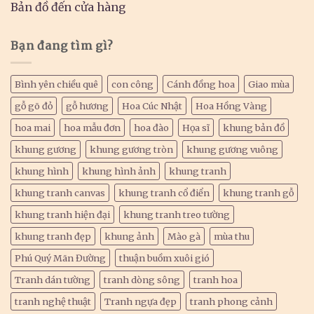
Bản đồ đến cửa hàng
Bạn đang tìm gì?
Bình yên chiều quê
con công
Cánh đồng hoa
Giao mùa
gỗ gõ đỏ
gỗ hương
Hoa Cúc Nhật
Hoa Hồng Vàng
hoa mai
hoa mẫu đơn
hoa đào
Họa sĩ
khung bản đồ
khung gương
khung gương tròn
khung gương vuông
khung hình
khung hình ảnh
khung tranh
khung tranh canvas
khung tranh cổ điển
khung tranh gỗ
khung tranh hiện đại
khung tranh treo tường
khung tranh đẹp
khung ảnh
Mào gà
mùa thu
Phú Quý Mãn Đường
thuận buồm xuôi gió
Tranh dán tường
tranh dòng sông
tranh hoa
tranh nghệ thuật
Tranh ngựa đẹp
tranh phong cảnh