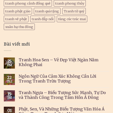
tranh phong cảnh đồng quê
tranh phong thủy
tranh phật giáo
tranh quà tặng
Tranh tứ quý
tranh vẽ phật
tranh đắp nổi
tùng cúc trúc mai
xuân hạ thu đông
Bài viết mới
Tranh Hoa Sen – Vẻ Đẹp Việt Ngàn Năm
25
Không Phai
Th2
Ngôn Ngữ Của Cảm Xúc Không Cần Lời
22
Trong Tranh Trừu Tượng
Th2
Tranh Ngựa – Biểu Tượng Sức Mạnh, Tự Do
15
và Thành Công Trong Tâm Hồn Á Đông
Th1
Phật, Sen, Và Những Biểu Tượng Văn Hóa Á
01