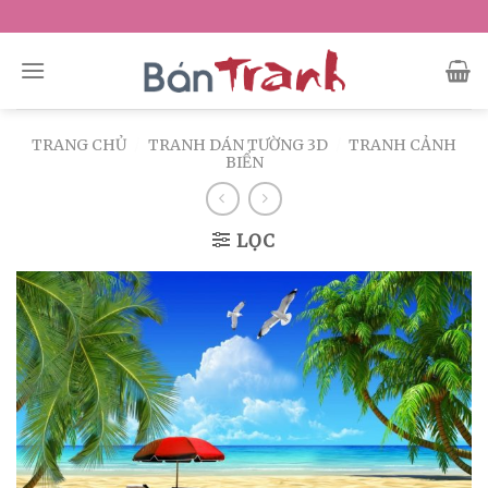
Skip
to
content
TRANG CHỦ
/
TRANH DÁN TƯỜNG 3D
/
TRANH CẢNH
BIỂN
LỌC