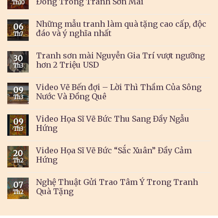
Đông Trong Tranh Sơn Mài
Th10
Những mẫu tranh làm quà tặng cao cấp, độc
06
đáo và ý nghĩa nhất
Th7
Tranh sơn mài Nguyễn Gia Trí vượt ngưỡng
30
hơn 2 Triệu USD
Th3
Video Vẽ Bến đợi – Lời Thì Thầm Của Sông
09
Nước Và Đồng Quê
Th3
Video Họa Sĩ Vẽ Bức Thu Sang Đầy Ngẫu
09
Hứng
Th3
Video Họa Sĩ Vẽ Bức “Sắc Xuân” Đầy Cảm
20
Hứng
Th2
Nghệ Thuật Gửi Trao Tâm Ý Trong Tranh
07
Quà Tặng
Th2