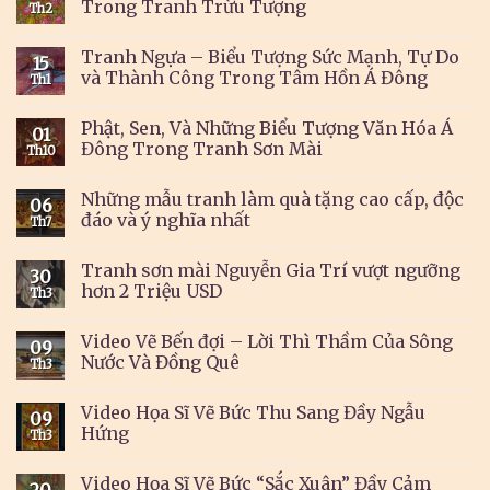
Trong Tranh Trừu Tượng
Th2
Tranh Ngựa – Biểu Tượng Sức Mạnh, Tự Do
15
và Thành Công Trong Tâm Hồn Á Đông
Th1
Phật, Sen, Và Những Biểu Tượng Văn Hóa Á
01
Đông Trong Tranh Sơn Mài
Th10
Những mẫu tranh làm quà tặng cao cấp, độc
06
đáo và ý nghĩa nhất
Th7
Tranh sơn mài Nguyễn Gia Trí vượt ngưỡng
30
hơn 2 Triệu USD
Th3
Video Vẽ Bến đợi – Lời Thì Thầm Của Sông
09
Nước Và Đồng Quê
Th3
Video Họa Sĩ Vẽ Bức Thu Sang Đầy Ngẫu
09
Hứng
Th3
Video Họa Sĩ Vẽ Bức “Sắc Xuân” Đầy Cảm
20