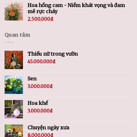
Hoa hồng cam - Niềm khát vọng và đam
mê rực cháy
2.500.000
₫
Quan tâm
Thiếu nữ trong vườn
45.000.000
₫
Sen
3.000.000
₫
Hoa khế
3.000.000
₫
Chuyện ngày xưa
8.000.000
₫