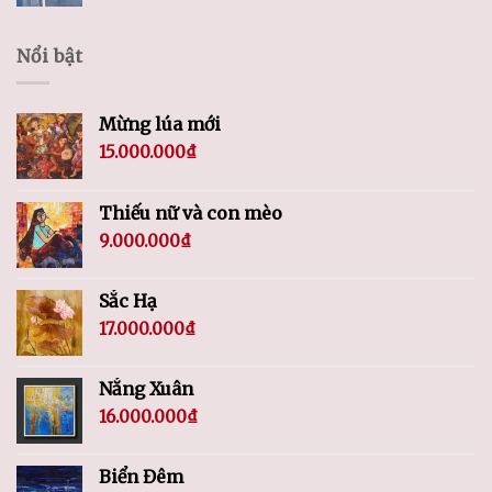
Nổi bật
Mừng lúa mới
15.000.000
₫
Thiếu nữ và con mèo
9.000.000
₫
Sắc Hạ
17.000.000
₫
Nắng Xuân
16.000.000
₫
Biển Đêm