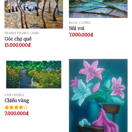
NGỌC CƯỜNG
Núi voi
TRANH PHONG CẢNH
7.000.000
₫
Góc chợ quê
15.000.000
₫
VĂN CHUNG
Chiều vàng
7.000.000
₫
Được
xếp hạng
4.00
5
sao