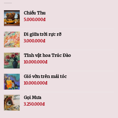
Chiều Thu
5.000.000
₫
Đi giữa trời rực rỡ
3.000.000
₫
Tĩnh vật hoa Trúc Đào
10.000.000
₫
Gió vờn trên mái tóc
10.000.000
₫
Gọi Mưa
3.250.000
₫