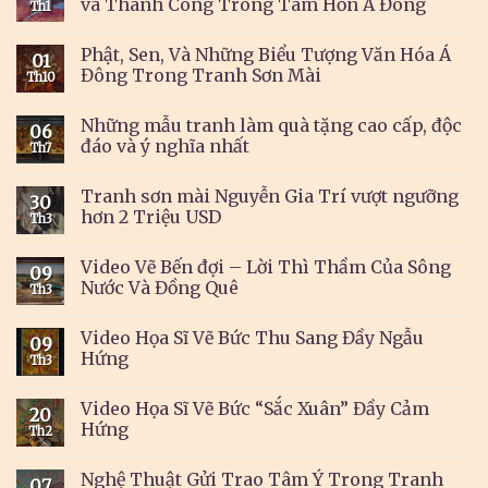
và Thành Công Trong Tâm Hồn Á Đông
Th1
Phật, Sen, Và Những Biểu Tượng Văn Hóa Á
01
Đông Trong Tranh Sơn Mài
Th10
Những mẫu tranh làm quà tặng cao cấp, độc
06
đáo và ý nghĩa nhất
Th7
Tranh sơn mài Nguyễn Gia Trí vượt ngưỡng
30
hơn 2 Triệu USD
Th3
Video Vẽ Bến đợi – Lời Thì Thầm Của Sông
09
Nước Và Đồng Quê
Th3
Video Họa Sĩ Vẽ Bức Thu Sang Đầy Ngẫu
09
Hứng
Th3
Video Họa Sĩ Vẽ Bức “Sắc Xuân” Đầy Cảm
20
Hứng
Th2
Nghệ Thuật Gửi Trao Tâm Ý Trong Tranh
07