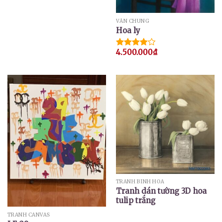
VĂN CHUNG
Hoa ly
4.500.000
₫
Được
xếp hạng
4.00
5
sao
TRANH BÌNH HOA
Tranh dán tường 3D hoa
tulip trắng
TRANH CANVAS