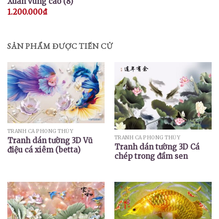
Xuân vùng cao (8)
1.200.000
₫
SẢN PHẨM ĐƯỢC TIẾN CỬ
TRANH CÁ PHONG THỦY
TRANH CÁ PHONG THỦY
Tranh dán tường 3D Vũ
Tranh dán tường 3D Cá
điệu cá xiêm (betta)
chép trong đầm sen