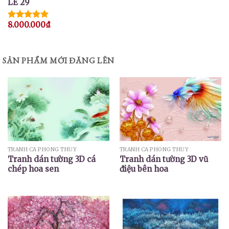
LE 29
8.000.000
₫
Được xếp
hạng
5.00
5 sao
SẢN PHẨM MỚI ĐĂNG LÊN
TRANH CÁ PHONG THỦY
TRANH CÁ PHONG THỦY
Tranh dán tường 3D cá
Tranh dán tường 3D vũ
chép hoa sen
điệu bên hoa