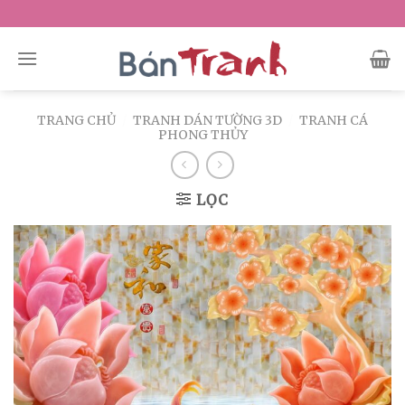
Skip
to
content
TRANG CHỦ
/
TRANH DÁN TƯỜNG 3D
/
TRANH CÁ
PHONG THỦY
LỌC