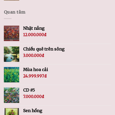
Quan tâm
Nhặt nắng
12.000.000
₫
Chiều quê trên sông
3.000.000
₫
Mùa hoa cải
24.999.997
₫
CD #5
7.000.000
₫
Sen hồng