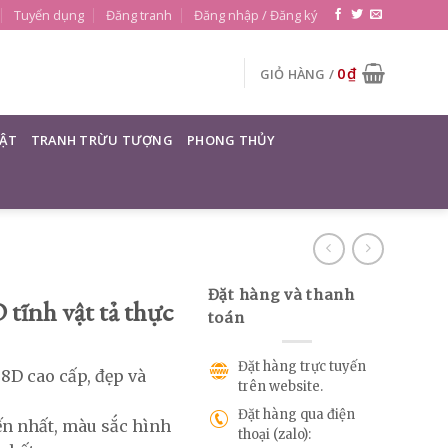
Tuyển dụng
Đăng tranh
Đăng nhập / Đăng ký
0
₫
GIỎ HÀNG /
ẬT
TRANH TRỪU TƯỢNG
PHONG THỦY
Đặt hàng và thanh
tĩnh vật tả thực
toán
Đặt hàng trực tuyến
 8D cao cấp, đẹp và
trên website.
Đặt hàng qua điện
ến nhất, màu sắc hình
thoại (zalo):