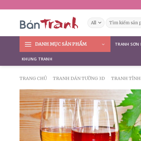
Skip
to
content
Tìm
kiếm:
DANH MỤC SẢN PHẨM
TRANH SƠN
KHUNG TRANH
TRANG CHỦ
/
TRANH DÁN TƯỜNG 3D
/
TRANH TĨNH