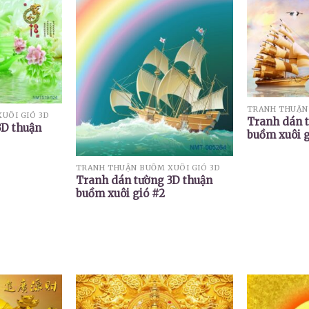
TRANH THUẬN 
UÔI GIÓ 3D
Tranh dán 
3D thuận
buồm xuôi g
TRANH THUẬN BUỒM XUÔI GIÓ 3D
Tranh dán tường 3D thuận
buồm xuôi gió #2