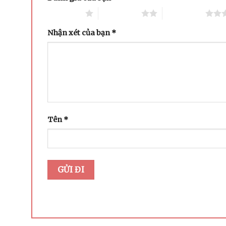
1 trên 5 sao
2 trên 5 sao
3 trên 5 sao
Nhận xét của bạn
*
Tên
*