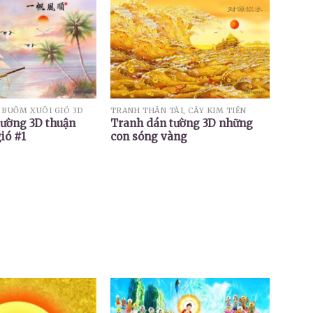
BUỒM XUÔI GIÓ 3D
TRANH THẦN TÀI, CÂY KIM TIỀN
tường 3D thuận
Tranh dán tường 3D những
ió #1
con sóng vàng