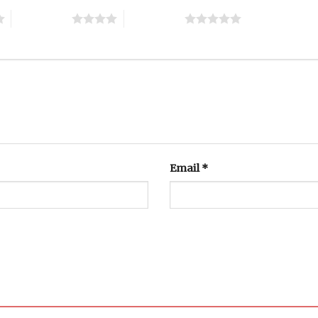
4 trên 5 sao
5 trên 5 sao
Email
*