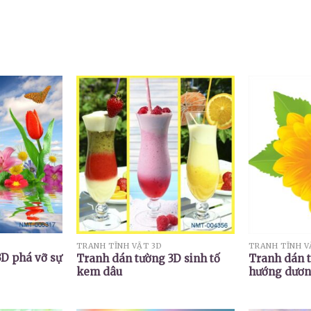
TRANH TĨNH VẬT 3D
TRANH TĨNH V
D phá vỡ sự
Tranh dán tường 3D sinh tố
Tranh dán 
kem dâu
hướng dươ