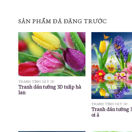
SẢN PHẨM ĐÃ ĐĂNG TRƯỚC
TRANH TĨNH VẬT 3D
Tranh dán tường 3D tulip hà
lan
TRANH TĨNH VẬT 3D
Tranh dán tường 3
oi ả