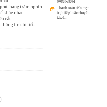
nhất.
0983568361
phú, hàng trăm nghìn
Thanh toán tiền mặt
kế khác nhau.
trực tiếp hoặc chuyển
khoản
êu cầu
 thông tin chi tiết.
ĩ