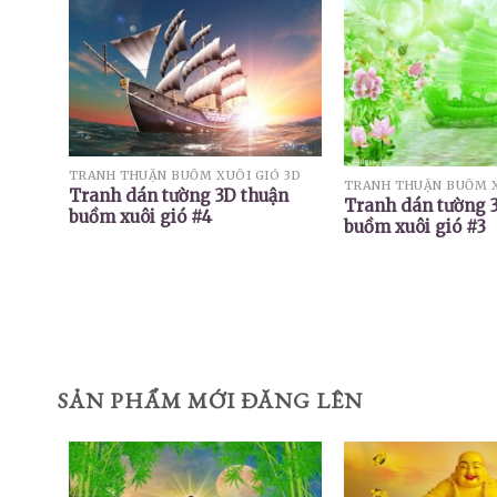
TRANH THUẬN BUỒM XUÔI GIÓ 3D
TRANH THUẬN BUỒM X
Tranh dán tường 3D thuận
Tranh dán tường 
buồm xuôi gió #4
buồm xuôi gió #3
SẢN PHẨM MỚI ĐĂNG LÊN