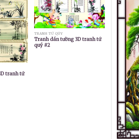
TRANH TỨ QÚY
Tranh dán tường 3D tranh tứ
quý #2
D tranh tứ