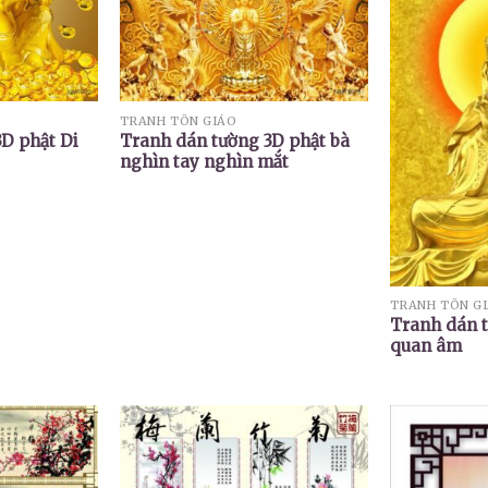
TRANH TÔN GIÁO
D phật Di
Tranh dán tường 3D phật bà
nghìn tay nghìn mắt
TRANH TÔN G
Tranh dán t
quan âm