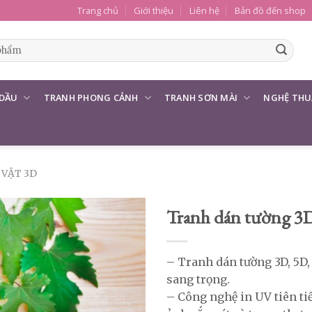
Trang chủ
Giới thiệu
Liên hệ
Bản đồ đến shop
 DẦU
TRANH PHONG CẢNH
TRANH SƠN MÀI
NGHỆ THU
 VẬT 3D
Tranh dán tường 3D 
– Tranh dán tường 3D, 5D,
sang trọng.
– Công nghệ in UV tiên ti