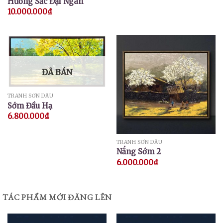
Hương Sắc Đại Ngàn
10.000.000
₫
ĐÃ BÁN
TRANH SƠN DẦU
Sớm Đầu Hạ
6.800.000
₫
TRANH SƠN DẦU
Nắng Sớm 2
6.000.000
₫
TÁC PHẨM MỚI ĐĂNG LÊN