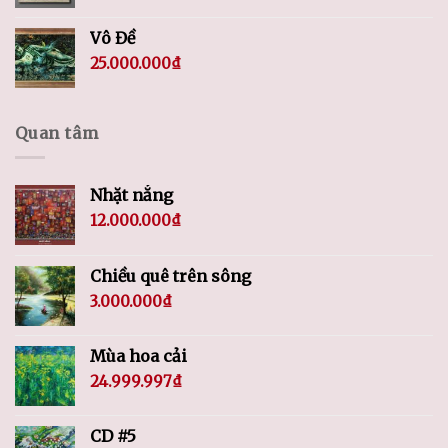
Vô Đề
25.000.000
₫
Quan tâm
Nhặt nắng
12.000.000
₫
Chiều quê trên sông
3.000.000
₫
Mùa hoa cải
24.999.997
₫
CD #5