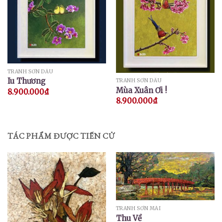
TRANH SƠN DẦU
Iu Thương
TRANH SƠN DẦU
Mùa Xuân Ơi !
8.900.000
₫
8.900.000
₫
TÁC PHẨM ĐƯỢC TIẾN CỬ
TRANH SƠN MÀI
Thu Về