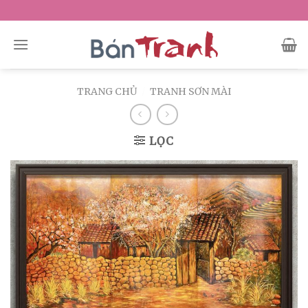
Skip
to
content
TRANG CHỦ
/
TRANH SƠN MÀI
LỌC