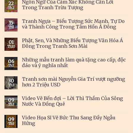
Ngôn Ngữ Của Cảm Xúc Không Cần Lời
22
Trong Tranh Trừu Tượng
Th2
Tranh Ngựa – Biểu Tượng Sức Mạnh, Tự Do
15
và Thành Công Trong Tâm Hồn Á Đông
Th1
Phật, Sen, Và Những Biểu Tượng Văn Hóa Á
01
Đông Trong Tranh Sơn Mài
Th10
Những mẫu tranh làm quà tặng cao cấp, độc
06
đáo và ý nghĩa nhất
Th7
Tranh sơn mài Nguyễn Gia Trí vượt ngưỡng
30
hơn 2 Triệu USD
Th3
Video Vẽ Bến đợi – Lời Thì Thầm Của Sông
09
Nước Và Đồng Quê
Th3
Video Họa Sĩ Vẽ Bức Thu Sang Đầy Ngẫu
09
Hứng
Th3