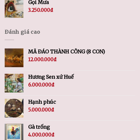
Gọi Mưa
3.250.000
₫
Đánh giá cao
MÃ ĐÁO THÀNH CÔNG (8 CON)
12.000.000
₫
Hương Sen xứ Huế
6.000.000
₫
Hạnh phúc
5.000.000
₫
Gà trống
4.000.000
₫