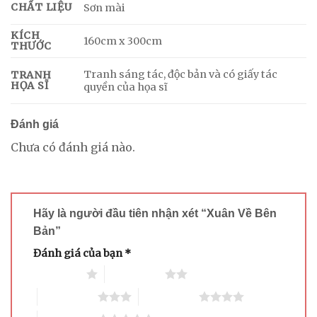
CHẤT LIỆU
Sơn mài
KÍCH
160cm x 300cm
THƯỚC
Tranh sáng tác, độc bản và có giấy tác
TRANH
HỌA SĨ
quyền của họa sĩ
Đánh giá
Chưa có đánh giá nào.
Hãy là người đầu tiên nhận xét “Xuân Về Bên
Bản”
Đánh giá của bạn
*
1 trên 5 sao
2 trên 5 sao
3 trên 5 sao
4 trên 5 sao