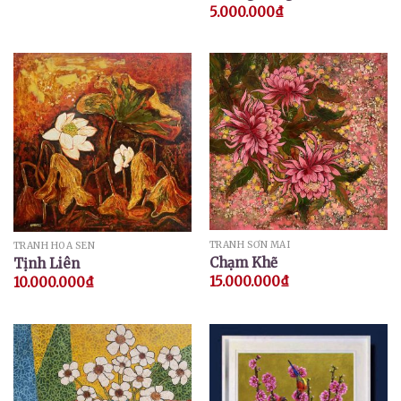
5.000.000
₫
TRANH SƠN MÀI
TRANH HOA SEN
Chạm Khẽ
Tịnh Liên
15.000.000
₫
10.000.000
₫