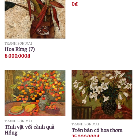
0
₫
TRANH SƠN MÀI
Hoa Rừng (7)
8.000.000
₫
TRANH SƠN MÀI
TRANH SƠN MÀI
Tĩnh vật với cành quả
Trên bàn có hoa thơm
Hồng
25.000.000
₫