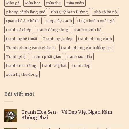
Mào gà
Mùa hoa
mùa thu
mùa xuân
phong cảnh làng quê
Phú Quý Mãn Đường
phố cổ hà nội
Quan thế âm bồ tát
rừng cây xanh
thuận buồm xuôi gió
tranh cá chép
tranh dòng sông
tranh mãnh hổ
tranh nghệ thuật
Tranh ngựa đẹp
tranh phong cảnh
Tranh phong cảnh châu âu
tranh phong cảnh đồng quê
Tranh phật
tranh phật giáo
tranh sơn dầu
tranh treo tường
tranh vẽ phật
tranh đẹp
xuân hạ thu đông
Bài viết mới
Tranh Hoa Sen – Vẻ Đẹp Việt Ngàn Năm
25
Không Phai
Th2