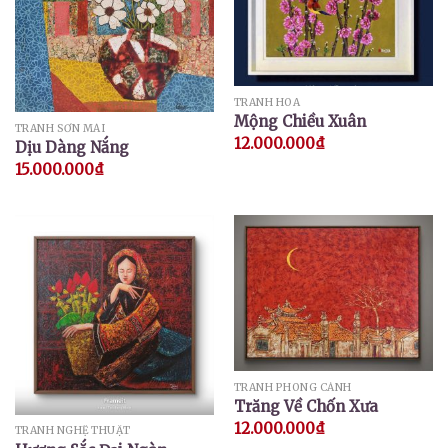
TRANH HOA
Mộng Chiều Xuân
TRANH SƠN MÀI
12.000.000
₫
Dịu Dàng Nắng
15.000.000
₫
TRANH PHONG CẢNH
Trăng Về Chốn Xưa
12.000.000
₫
TRANH NGHỆ THUẬT