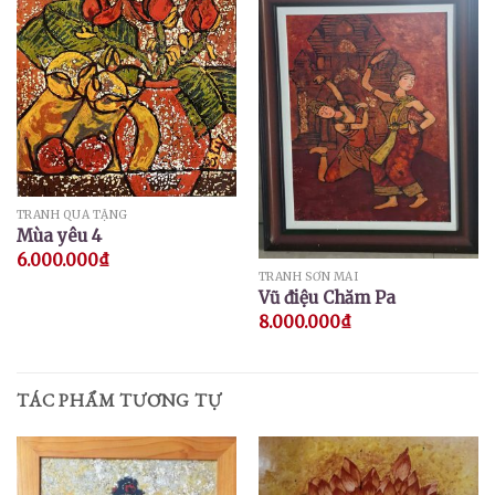
TRANH QUÀ TẶNG
Mùa yêu 4
6.000.000
₫
TRANH SƠN MÀI
Vũ điệu Chăm Pa
8.000.000
₫
TÁC PHẨM TƯƠNG TỰ