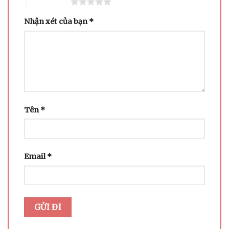
5 trên 5 sao
Nhận xét của bạn
*
Tên
*
Email
*