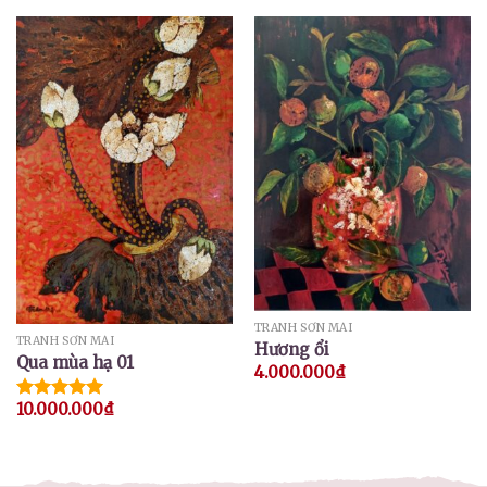
TRANH SƠN MÀI
TRANH SƠN MÀI
Hương ổi
Qua mùa hạ 01
4.000.000
₫
10.000.000
₫
Được xếp
hạng
5.00
5 sao