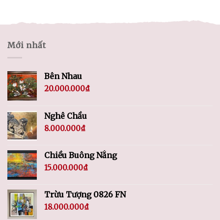
Mới nhất
Bên Nhau
20.000.000
₫
Nghê Chầu
8.000.000
₫
Chiều Buông Nắng
15.000.000
₫
Trừu Tượng 0826 FN
18.000.000
₫