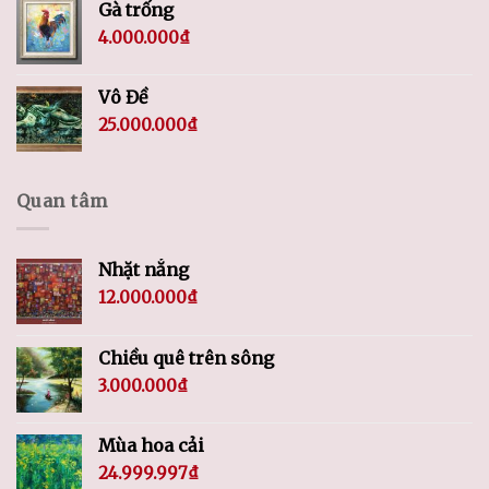
Gà trống
4.000.000
₫
Vô Đề
25.000.000
₫
Quan tâm
Nhặt nắng
12.000.000
₫
Chiều quê trên sông
3.000.000
₫
Mùa hoa cải
24.999.997
₫