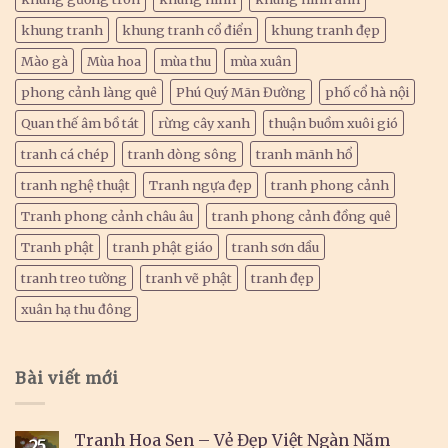
khung tranh
khung tranh cổ điển
khung tranh đẹp
Mào gà
Mùa hoa
mùa thu
mùa xuân
phong cảnh làng quê
Phú Quý Mãn Đường
phố cổ hà nội
Quan thế âm bồ tát
rừng cây xanh
thuận buồm xuôi gió
tranh cá chép
tranh dòng sông
tranh mãnh hổ
tranh nghệ thuật
Tranh ngựa đẹp
tranh phong cảnh
Tranh phong cảnh châu âu
tranh phong cảnh đồng quê
Tranh phật
tranh phật giáo
tranh sơn dầu
tranh treo tường
tranh vẽ phật
tranh đẹp
xuân hạ thu đông
Bài viết mới
Tranh Hoa Sen – Vẻ Đẹp Việt Ngàn Năm
25