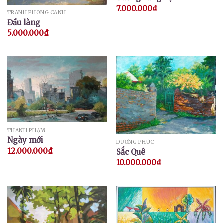
7.000.000
₫
TRANH PHONG CẢNH
Đầu làng
5.000.000
₫
THÀNH PHẠM
Ngày mới
DƯƠNG PHÚC
12.000.000
₫
Sắc Quê
10.000.000
₫