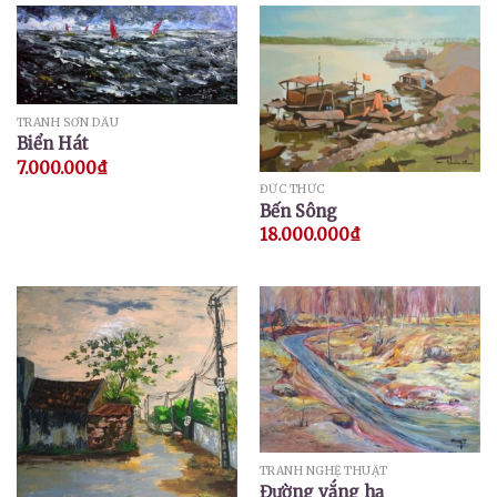
TRANH SƠN DẦU
Biển Hát
7.000.000
₫
ĐỨC THỨC
Bến Sông
18.000.000
₫
TRANH NGHỆ THUẬT
Đường vắng hạ