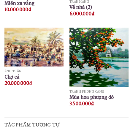
TRẦN HẰNG
Miền xa vắng
Về nhà (2)
10.000.000
₫
6.000.000
₫
ÁNH TRẦN
Chợ cá
20.000.000
₫
TRANH PHONG CẢNH
Mùa hoa phượng đỏ
3.500.000
₫
TÁC PHẨM TƯƠNG TỰ