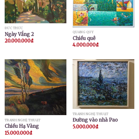
ĐỨC THỨC
QUANG QUÝ
Ngày Vắng 2
Chiều quê
20.000.000
₫
4.000.000
₫
TRANH NGHỆ THUẬT
Đường vào nhà Pao
TRANH NGHỆ THUẬT
Chiều Hạ Vàng
5.000.000
₫
15.000.000
₫