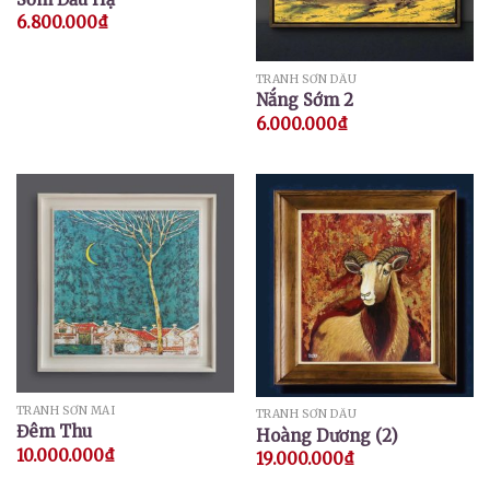
6.800.000
₫
TRANH SƠN DẦU
Nắng Sớm 2
6.000.000
₫
TRANH SƠN MÀI
TRANH SƠN DẦU
Đêm Thu
Hoàng Dương (2)
10.000.000
₫
19.000.000
₫