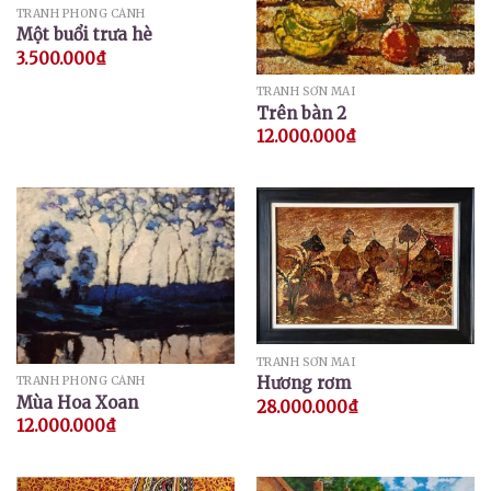
TRANH PHONG CẢNH
Một buổi trưa hè
3.500.000
₫
TRANH SƠN MÀI
Trên bàn 2
12.000.000
₫
TRANH SƠN MÀI
Hương rơm
TRANH PHONG CẢNH
Mùa Hoa Xoan
28.000.000
₫
12.000.000
₫