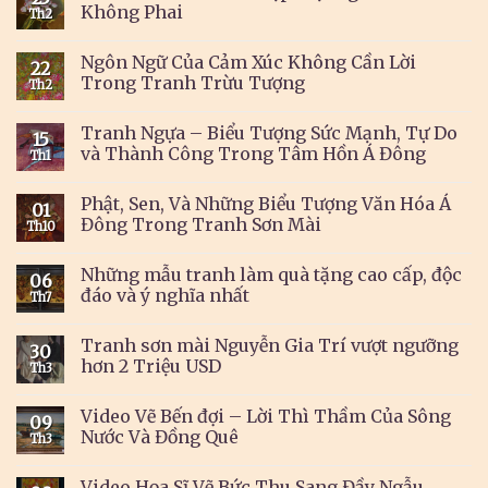
Không Phai
Th2
Ngôn Ngữ Của Cảm Xúc Không Cần Lời
22
Trong Tranh Trừu Tượng
Th2
Tranh Ngựa – Biểu Tượng Sức Mạnh, Tự Do
15
và Thành Công Trong Tâm Hồn Á Đông
Th1
Phật, Sen, Và Những Biểu Tượng Văn Hóa Á
01
Đông Trong Tranh Sơn Mài
Th10
Những mẫu tranh làm quà tặng cao cấp, độc
06
đáo và ý nghĩa nhất
Th7
Tranh sơn mài Nguyễn Gia Trí vượt ngưỡng
30
hơn 2 Triệu USD
Th3
Video Vẽ Bến đợi – Lời Thì Thầm Của Sông
09
Nước Và Đồng Quê
Th3
Video Họa Sĩ Vẽ Bức Thu Sang Đầy Ngẫu