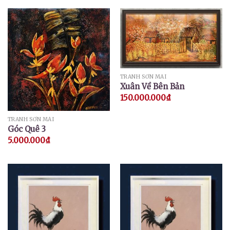
TRANH SƠN MÀI
Xuân Về Bên Bản
150.000.000
₫
TRANH SƠN MÀI
Góc Quê 3
5.000.000
₫