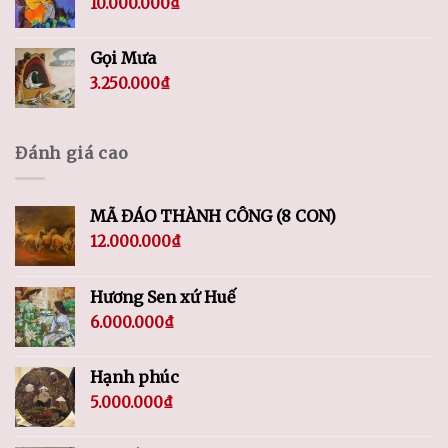
10.000.000
₫
Gọi Mưa
3.250.000
₫
Đánh giá cao
MÃ ĐÁO THÀNH CÔNG (8 CON)
12.000.000
₫
Hương Sen xứ Huế
6.000.000
₫
Hạnh phúc
5.000.000
₫