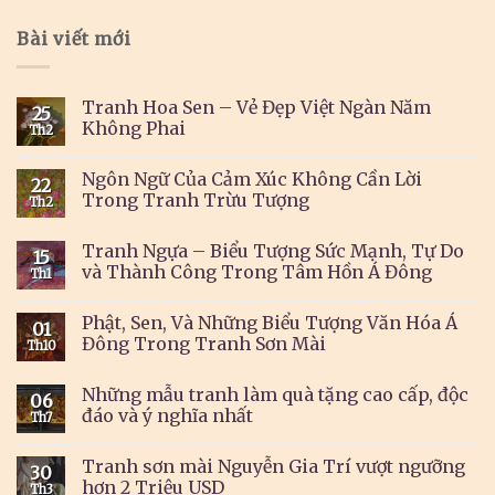
Bài viết mới
Tranh Hoa Sen – Vẻ Đẹp Việt Ngàn Năm
25
Không Phai
Th2
Ngôn Ngữ Của Cảm Xúc Không Cần Lời
22
Trong Tranh Trừu Tượng
Th2
Tranh Ngựa – Biểu Tượng Sức Mạnh, Tự Do
15
và Thành Công Trong Tâm Hồn Á Đông
Th1
Phật, Sen, Và Những Biểu Tượng Văn Hóa Á
01
Đông Trong Tranh Sơn Mài
Th10
Những mẫu tranh làm quà tặng cao cấp, độc
06
đáo và ý nghĩa nhất
Th7
Tranh sơn mài Nguyễn Gia Trí vượt ngưỡng
30
hơn 2 Triệu USD
Th3