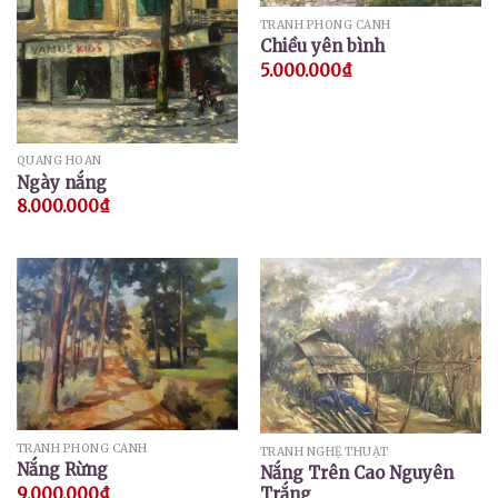
TRANH PHONG CẢNH
Chiều yên bình
5.000.000
₫
QUANG HOAN
Ngày nắng
8.000.000
₫
TRANH PHONG CẢNH
TRANH NGHỆ THUẬT
Nắng Rừng
Nắng Trên Cao Nguyên
Trắng
9.000.000
₫