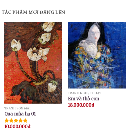
TÁC PHẨM MỚI ĐĂNG LÊN
TRANH NGHỆ THUẬT
Em và thỏ con
18.000.000
₫
TRANH SƠN MÀI
Qua mùa hạ 01
10.000.000
₫
Được xếp