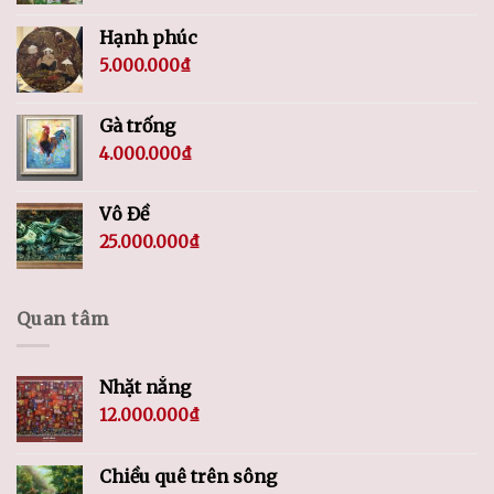
Hạnh phúc
5.000.000
₫
Gà trống
4.000.000
₫
Vô Đề
25.000.000
₫
Quan tâm
Nhặt nắng
12.000.000
₫
Chiều quê trên sông