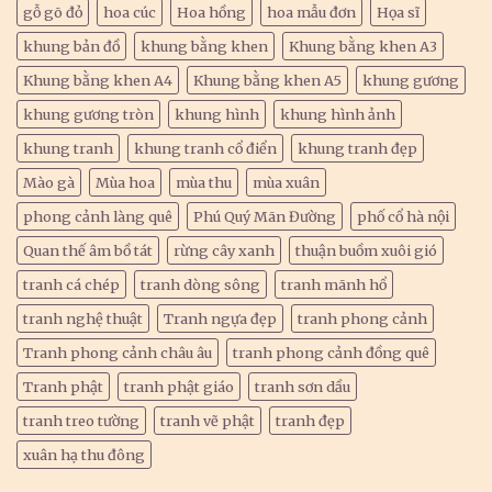
gỗ gõ đỏ
hoa cúc
Hoa hồng
hoa mẫu đơn
Họa sĩ
khung bản đồ
khung bằng khen
Khung bằng khen A3
Khung bằng khen A4
Khung bằng khen A5
khung gương
khung gương tròn
khung hình
khung hình ảnh
khung tranh
khung tranh cổ điển
khung tranh đẹp
Mào gà
Mùa hoa
mùa thu
mùa xuân
phong cảnh làng quê
Phú Quý Mãn Đường
phố cổ hà nội
Quan thế âm bồ tát
rừng cây xanh
thuận buồm xuôi gió
tranh cá chép
tranh dòng sông
tranh mãnh hổ
tranh nghệ thuật
Tranh ngựa đẹp
tranh phong cảnh
Tranh phong cảnh châu âu
tranh phong cảnh đồng quê
Tranh phật
tranh phật giáo
tranh sơn dầu
tranh treo tường
tranh vẽ phật
tranh đẹp
xuân hạ thu đông