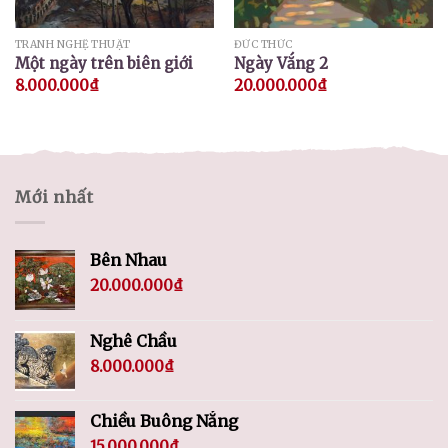
TRANH NGHỆ THUẬT
ĐỨC THỨC
Một ngày trên biên giới
Ngày Vắng 2
8.000.000
₫
20.000.000
₫
Mới nhất
Bên Nhau
20.000.000
₫
Nghê Chầu
8.000.000
₫
Chiều Buông Nắng
15.000.000
₫