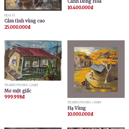
Cánh Đồng Hoa
10.400.000
₫
HỌA SĨ
Cảm tình vùng cao
25.000.000
₫
TRANH PHONG CẢNH
Mơ một giấc
999.998
₫
TRANH PHONG CẢNH
Hạ Vàng
10.000.000
₫