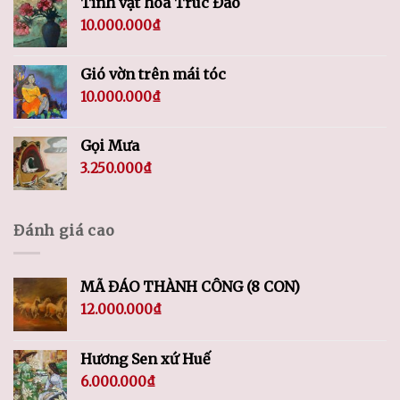
Tĩnh vật hoa Trúc Đào
10.000.000
₫
Gió vờn trên mái tóc
10.000.000
₫
Gọi Mưa
3.250.000
₫
Đánh giá cao
MÃ ĐÁO THÀNH CÔNG (8 CON)
12.000.000
₫
Hương Sen xứ Huế
6.000.000
₫