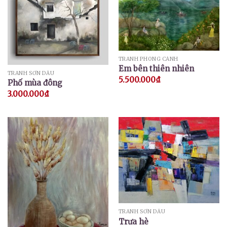
TRANH PHONG CẢNH
Em bên thiên nhiên
TRANH SƠN DẦU
5.500.000
₫
Phố mùa đông
3.000.000
₫
TRANH SƠN DẦU
Trưa hè