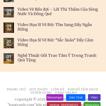
Video Vẽ Bến đợi – Lời Thì Thầm Của Sông
09
Nước Và Đồng Quê
Th3
Video Họa Sĩ Vẽ Bức Thu Sang Đầy Ngẫu
09
Hứng
Th3
Video Họa Sĩ Vẽ Bức “Sắc Xuân” Đầy Cảm
20
Hứng
Th2
Nghệ Thuật Gửi Trao Tâm Ý Trong Tranh
07
Quà Tặng
Th2
TRANG CHỦ
GIỚI THIỆU
LIÊN HỆ
BẢN ĐỒ ĐẾN SHOP
TUYỂN DỤNG
ĐĂNG TRANH
Messenger
Zalo Chat
Viber
Copyright © 2026 BÁN TRANH. Ghi rõ nguồn
"bantranh.com" khi sử dụng thông tin từ website này
Hotline: 0983568361
WhatsApp