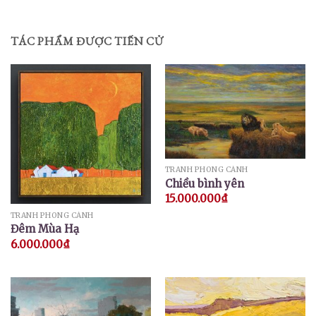
hạng
5.00
5 sao
TÁC PHẨM ĐƯỢC TIẾN CỬ
TRANH PHONG CẢNH
Chiều bình yên
15.000.000
₫
TRANH PHONG CẢNH
Đêm Mùa Hạ
6.000.000
₫