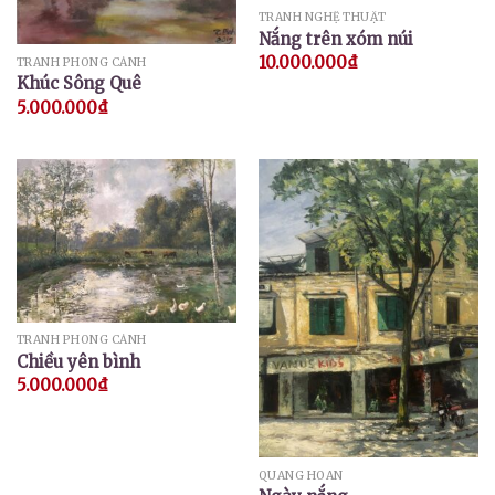
TRANH NGHỆ THUẬT
Nắng trên xóm núi
10.000.000
₫
TRANH PHONG CẢNH
Khúc Sông Quê
5.000.000
₫
TRANH PHONG CẢNH
Chiều yên bình
5.000.000
₫
QUANG HOAN