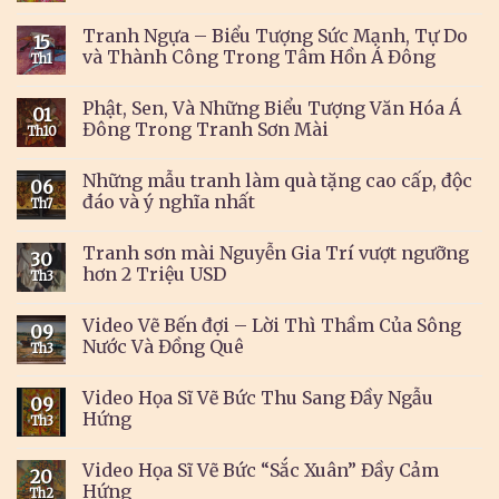
Tranh Ngựa – Biểu Tượng Sức Mạnh, Tự Do
15
và Thành Công Trong Tâm Hồn Á Đông
Th1
Phật, Sen, Và Những Biểu Tượng Văn Hóa Á
01
Đông Trong Tranh Sơn Mài
Th10
Những mẫu tranh làm quà tặng cao cấp, độc
06
đáo và ý nghĩa nhất
Th7
Tranh sơn mài Nguyễn Gia Trí vượt ngưỡng
30
hơn 2 Triệu USD
Th3
Video Vẽ Bến đợi – Lời Thì Thầm Của Sông
09
Nước Và Đồng Quê
Th3
Video Họa Sĩ Vẽ Bức Thu Sang Đầy Ngẫu
09
Hứng
Th3
Video Họa Sĩ Vẽ Bức “Sắc Xuân” Đầy Cảm
20
Hứng
Th2