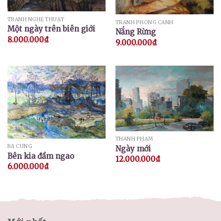
TRANH NGHỆ THUẬT
TRANH PHONG CẢNH
Một ngày trên biên giới
Nắng Rừng
8.000.000
₫
9.000.000
₫
THÀNH PHẠM
BÁ CUNG
Ngày mới
Bên kia đầm ngao
12.000.000
₫
6.000.000
₫