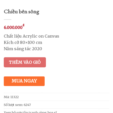
Chiều bên sông
₫
6.000.000
Chất liệu Acrylic on Canvas
Kích cỡ 80×100 cm
Năm sáng tác 2020
THÊM VÀO GIỎ
MUA NGAY
Mã:
11322
Số lượt xem: 6247
Xem bộ sưu tập tranh cùng họa sĩ