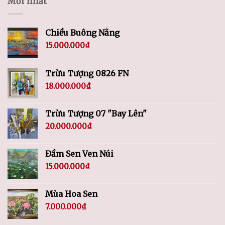
Mới nhất
Chiều Buông Nắng
15.000.000
₫
Trừu Tượng 0826 FN
18.000.000
₫
Trừu Tượng 07 "Bay Lên"
20.000.000
₫
Đầm Sen Ven Núi
15.000.000
₫
Mùa Hoa Sen
7.000.000
₫