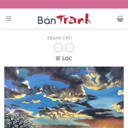
Skip
to
content
TRANG CHỦ
/
/
LỌC