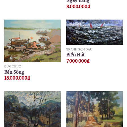
Ngày nắng
8.000.000
₫
TRANH SƠN DẦU
Biển Hát
7.000.000
₫
ĐỨC THỨC
Bến Sông
18.000.000
₫