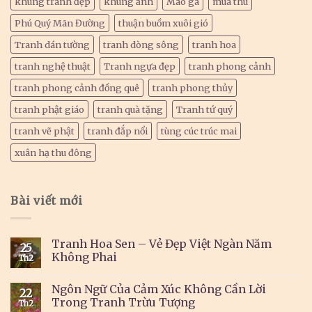
khung tranh đẹp
khung ảnh
Mào gà
mùa thu
Phú Quý Mãn Đường
thuận buồm xuôi gió
Tranh dán tường
tranh dòng sông
tranh hoa
tranh nghệ thuật
Tranh ngựa đẹp
tranh phong cảnh
tranh phong cảnh đồng quê
tranh phong thủy
tranh phật giáo
tranh quà tặng
Tranh tứ quý
tranh vẽ phật
tranh đắp nổi
tùng cúc trúc mai
xuân hạ thu đông
Bài viết mới
Tranh Hoa Sen – Vẻ Đẹp Việt Ngàn Năm
25
Không Phai
Th2
Ngôn Ngữ Của Cảm Xúc Không Cần Lời
22
Trong Tranh Trừu Tượng
Th2