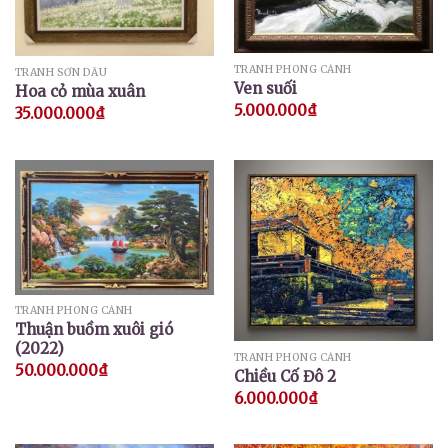
TRANH PHONG CẢNH
TRANH SƠN DẦU
Ven suối
Hoa cỏ mùa xuân
5.000.000
₫
35.000.000
₫
TRANH PHONG CẢNH
Thuận buồm xuôi gió
(2022)
TRANH PHONG CẢNH
50.000.000
₫
Chiều Cố Đô 2
6.000.000
₫