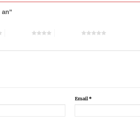
h an”
4 trên 5 sao
5 trên 5 sao
Email
*