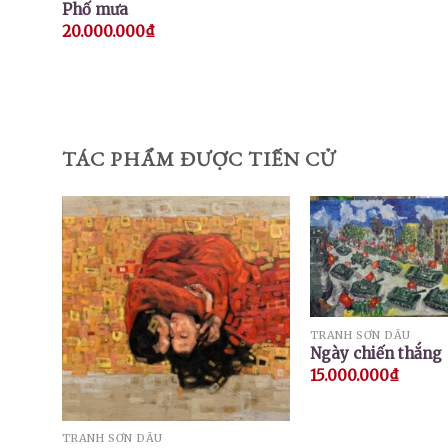
Phố mưa
20.000.000
₫
TÁC PHẨM ĐƯỢC TIẾN CỬ
TRANH SƠN DẦU
Ngày chiến thắng
15.000.000
₫
TRANH SƠN DẦU