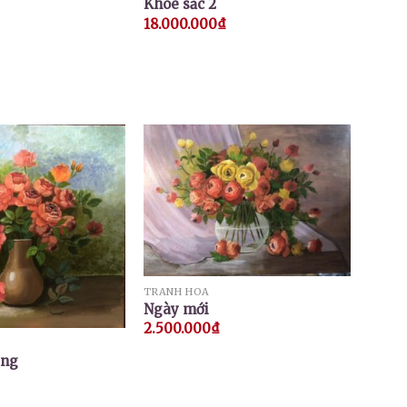
Khoe sắc 2
18.000.000
₫
TRANH HOA
Ngày mới
2.500.000
₫
ồng