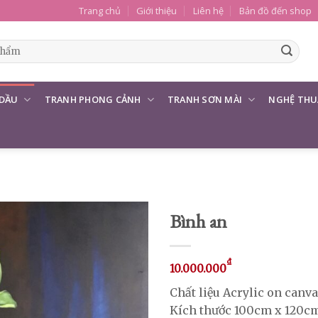
Trang chủ
Giới thiệu
Liên hệ
Bản đồ đến shop
 DẦU
TRANH PHONG CẢNH
TRANH SƠN MÀI
NGHỆ THU
Bình an
₫
10.000.000
Chất liệu Acrylic on canv
Kích thước 100cm x 120c