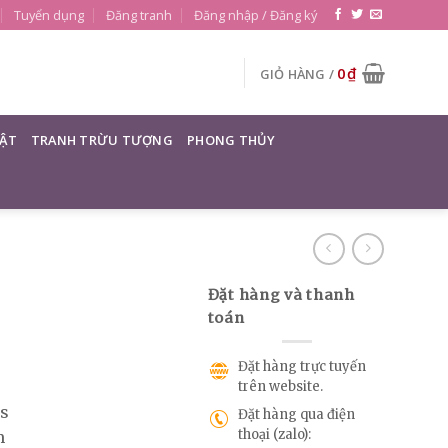
Tuyển dụng
Đăng tranh
Đăng nhập / Đăng ký
0
₫
GIỎ HÀNG /
ẬT
TRANH TRỪU TƯỢNG
PHONG THỦY
Đặt hàng và thanh
toán
Đặt hàng trực tuyến
trên website.
as
Đặt hàng qua điện
thoại (zalo):
m