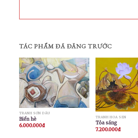
TÁC PHẨM ĐÃ ĐĂNG TRƯỚC
TRANH SƠN DẦU
TRANH HOA SEN
Biển hè
Tỏa sáng
6.000.000
₫
7.200.000
₫