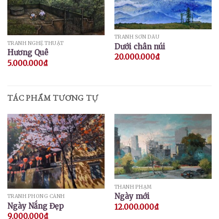
TRANH SƠN DẦU
TRANH NGHỆ THUẬT
Dưới chân núi
Hương Quê
20.000.000
₫
5.000.000
₫
TÁC PHẨM TƯƠNG TỰ
THÀNH PHẠM
Ngày mới
TRANH PHONG CẢNH
Ngày Nắng Đẹp
12.000.000
₫
9.000.000
₫