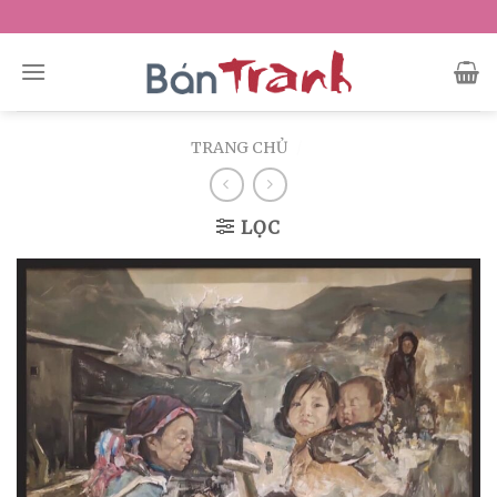
Skip
to
content
TRANG CHỦ
/
LỌC