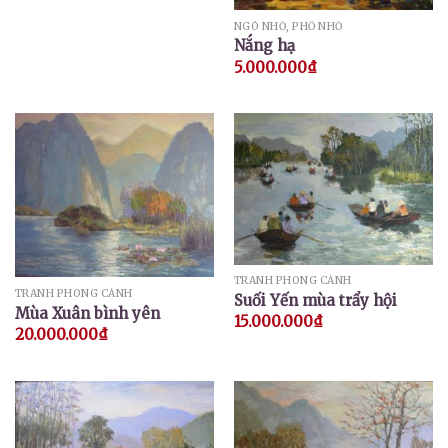
NGÕ NHỎ, PHỐ NHỎ
Nắng hạ
5.000.000
₫
TRANH PHONG CẢNH
TRANH PHONG CẢNH
Suối Yến mùa trẩy hội
Mùa Xuân bình yên
15.000.000
₫
20.000.000
₫