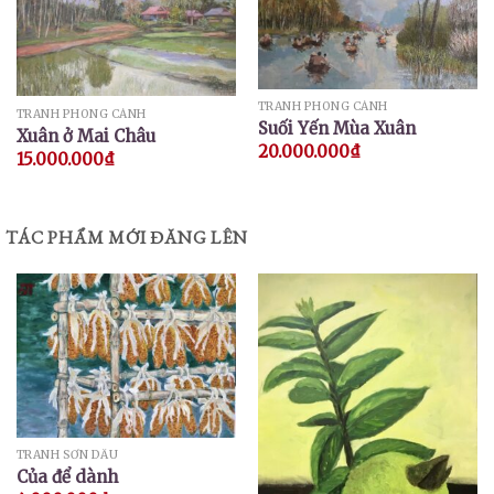
TRANH PHONG CẢNH
TRANH PHONG CẢNH
Suối Yến Mùa Xuân
Xuân ở Mai Châu
20.000.000
₫
15.000.000
₫
TÁC PHẨM MỚI ĐĂNG LÊN
TRANH SƠN DẦU
Của để dành