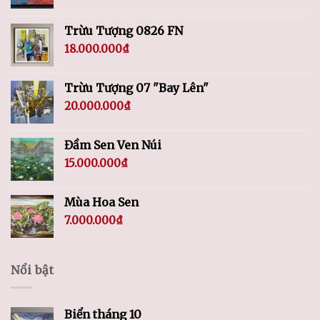
Trừu Tượng 0826 FN
18.000.000
₫
Trừu Tượng 07 "Bay Lên"
20.000.000
₫
Đầm Sen Ven Núi
15.000.000
₫
Mùa Hoa Sen
7.000.000
₫
Nổi bật
Biển tháng 10