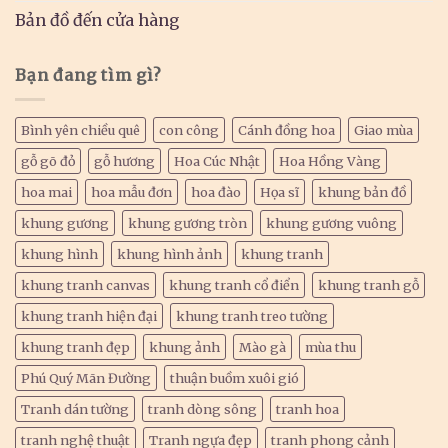
Bản đồ đến cửa hàng
Bạn đang tìm gì?
Bình yên chiều quê
con công
Cánh đồng hoa
Giao mùa
gỗ gõ đỏ
gỗ hương
Hoa Cúc Nhật
Hoa Hồng Vàng
hoa mai
hoa mẫu đơn
hoa đào
Họa sĩ
khung bản đồ
khung gương
khung gương tròn
khung gương vuông
khung hình
khung hình ảnh
khung tranh
khung tranh canvas
khung tranh cổ điển
khung tranh gỗ
khung tranh hiện đại
khung tranh treo tường
khung tranh đẹp
khung ảnh
Mào gà
mùa thu
Phú Quý Mãn Đường
thuận buồm xuôi gió
Tranh dán tường
tranh dòng sông
tranh hoa
tranh nghệ thuật
Tranh ngựa đẹp
tranh phong cảnh