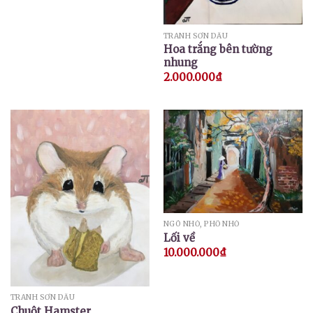
TRANH SƠN DẦU
Hoa trắng bên tường
nhung
2.000.000
₫
NGÕ NHỎ, PHỐ NHỎ
Lối về
10.000.000
₫
TRANH SƠN DẦU
Chuột Hamster