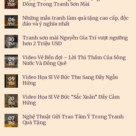
Đông Trong Tranh Sơn Mài
Th10
Những mẫu tranh làm quà tặng cao cấp, độc
06
đáo và ý nghĩa nhất
Th7
Tranh sơn mài Nguyễn Gia Trí vượt ngưỡng
30
hơn 2 Triệu USD
Th3
Video Vẽ Bến đợi – Lời Thì Thầm Của Sông
09
Nước Và Đồng Quê
Th3
Video Họa Sĩ Vẽ Bức Thu Sang Đầy Ngẫu
09
Hứng
Th3
Video Họa Sĩ Vẽ Bức “Sắc Xuân” Đầy Cảm
20
Hứng
Th2
Nghệ Thuật Gửi Trao Tâm Ý Trong Tranh
07
Quà Tặng
Th2