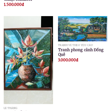
1.500.000
₫
TRANH VẼ THEO YÊU CẦU
Tranh phong cảnh Đồng
Quê
3.000.000
₫
LÊ THẮNG