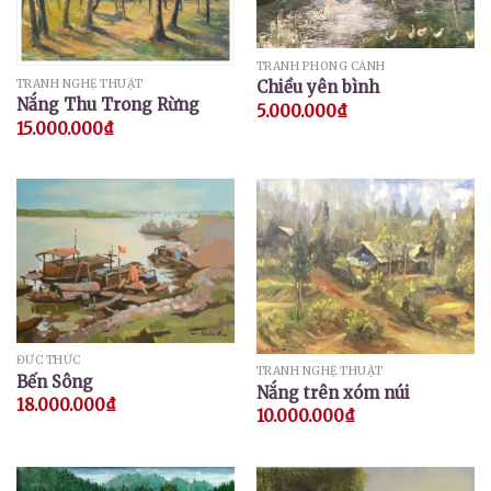
TRANH PHONG CẢNH
TRANH NGHỆ THUẬT
Chiều yên bình
Nắng Thu Trong Rừng
5.000.000
₫
15.000.000
₫
ĐỨC THỨC
TRANH NGHỆ THUẬT
Bến Sông
Nắng trên xóm núi
18.000.000
₫
10.000.000
₫