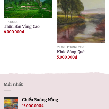
HỨA DŨNG
Thôn Bản Vùng Cao
6.000.000
₫
TRANH PHONG CẢNH
Khúc Sông Quê
5.000.000
₫
Mới nhất
Chiều Buông Nắng
15.000.000
₫