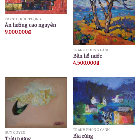
TRANH TRỪU TƯỢNG
Ân hưởng cao nguyên
9.000.000
₫
TRANH PHONG CẢNH
Bên hồ nước
4.500.000
₫
TRANH PHONG CẢNH
HUY QUYỂN
Bìa rừng
Trừu tượng