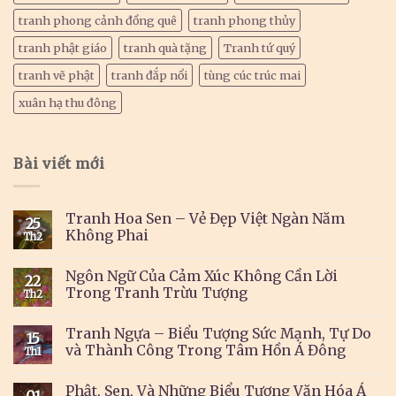
tranh phong cảnh đồng quê
tranh phong thủy
tranh phật giáo
tranh quà tặng
Tranh tứ quý
tranh vẽ phật
tranh đắp nổi
tùng cúc trúc mai
xuân hạ thu đông
Bài viết mới
Tranh Hoa Sen – Vẻ Đẹp Việt Ngàn Năm
25
Không Phai
Th2
Ngôn Ngữ Của Cảm Xúc Không Cần Lời
22
Trong Tranh Trừu Tượng
Th2
Tranh Ngựa – Biểu Tượng Sức Mạnh, Tự Do
15
và Thành Công Trong Tâm Hồn Á Đông
Th1
Phật, Sen, Và Những Biểu Tượng Văn Hóa Á
01