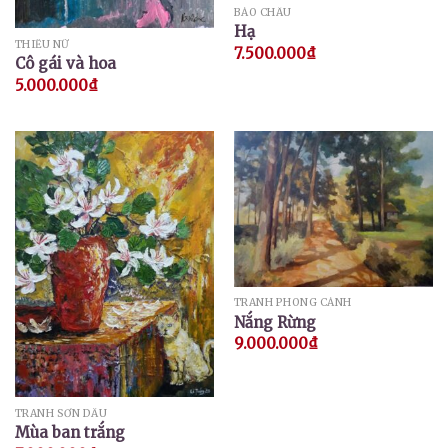
BẢO CHÂU
Hạ
THIẾU NỮ
7.500.000
₫
Cô gái và hoa
5.000.000
₫
TRANH PHONG CẢNH
Nắng Rừng
9.000.000
₫
TRANH SƠN DẦU
Mùa ban trắng