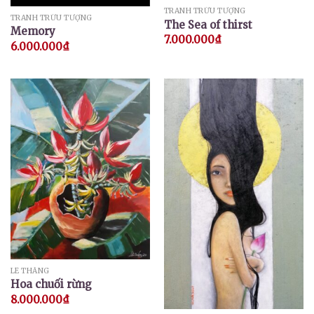
TRANH TRỪU TƯỢNG
TRANH TRỪU TƯỢNG
The Sea of ​​thirst
Memory
7.000.000
₫
6.000.000
₫
LÊ THẮNG
Hoa chuối rừng
8.000.000
₫