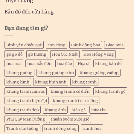
Tuyển dụng
Bản đồ đến cửa hàng
Bạn đang tìm gì?
Bình yên chiều quê
con công
Cánh đồng hoa
Giao mùa
gỗ gõ đỏ
gỗ hương
Hoa Cúc Nhật
Hoa Hồng Vàng
hoa mai
hoa mẫu đơn
hoa đào
Họa sĩ
khung bản đồ
khung gương
khung gương tròn
khung gương vuông
khung hình
khung hình ảnh
khung tranh
khung tranh canvas
khung tranh cổ điển
khung tranh gỗ
khung tranh hiện đại
khung tranh treo tường
khung tranh đẹp
khung ảnh
Mào gà
mùa thu
Phú Quý Mãn Đường
thuận buồm xuôi gió
Tranh dán tường
tranh dòng sông
tranh hoa