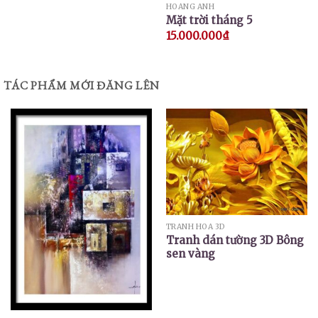
HOÀNG ANH
Mặt trời tháng 5
15.000.000
₫
TÁC PHẨM MỚI ĐĂNG LÊN
TRANH HOA 3D
Tranh dán tường 3D Bông
sen vàng