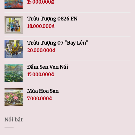
15.000.000
₫
Trừu Tượng 0826 FN
18.000.000
₫
Trừu Tượng 07 "Bay Lên"
20.000.000
₫
Đầm Sen Ven Núi
15.000.000
₫
Mùa Hoa Sen
7.000.000
₫
Nổi bật