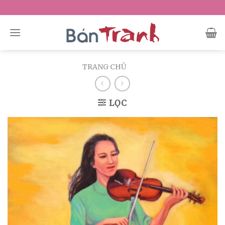
Skip
to
content
TRANG CHỦ
/
/
LỌC