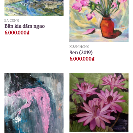
BÁ CUNG
Bên kia đầm ngao
6.000.000
₫
XUÂN HỒNG
Sen (2019)
6.000.000
₫