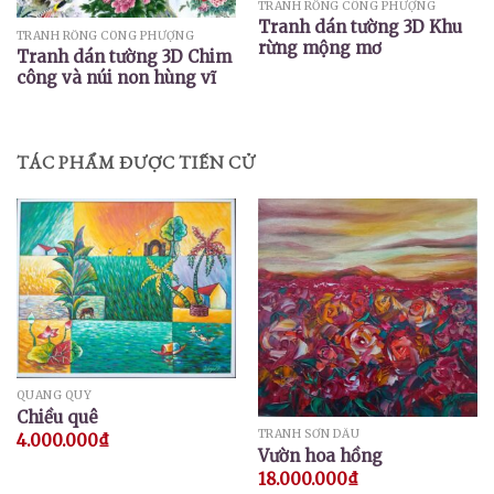
TRANH RỒNG CÔNG PHƯỢNG
Tranh dán tường 3D Khu
TRANH RỒNG CÔNG PHƯỢNG
rừng mộng mơ
Tranh dán tường 3D Chim
công và núi non hùng vĩ
TÁC PHẨM ĐƯỢC TIẾN CỬ
QUANG QUÝ
Chiều quê
TRANH SƠN DẦU
4.000.000
₫
Vườn hoa hồng
18.000.000
₫