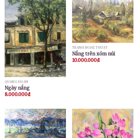
TRANH NGHỆ THUẬT
Nắng trên xóm núi
10.000.000
₫
QUANG HOAN
Ngày nắng
8.000.000
₫