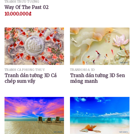
TRANH TRỪU TƯỢNG
Way Of The Past 02
10.000.000
₫
TRANH CÁ PHONG THỦY
TRANH HOA 3D
Tranh dán tường 3D Cá
Tranh dán tường 3D Sen
chép sum vầy
mỏng manh