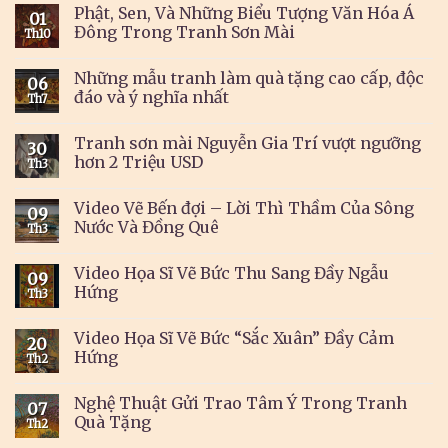
Phật, Sen, Và Những Biểu Tượng Văn Hóa Á
01
Đông Trong Tranh Sơn Mài
Th10
Những mẫu tranh làm quà tặng cao cấp, độc
06
đáo và ý nghĩa nhất
Th7
Tranh sơn mài Nguyễn Gia Trí vượt ngưỡng
30
hơn 2 Triệu USD
Th3
Video Vẽ Bến đợi – Lời Thì Thầm Của Sông
09
Nước Và Đồng Quê
Th3
Video Họa Sĩ Vẽ Bức Thu Sang Đầy Ngẫu
09
Hứng
Th3
Video Họa Sĩ Vẽ Bức “Sắc Xuân” Đầy Cảm
20
Hứng
Th2
Nghệ Thuật Gửi Trao Tâm Ý Trong Tranh
07
Quà Tặng
Th2