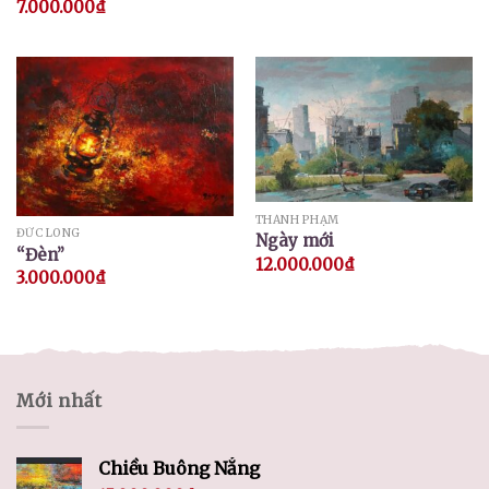
7.000.000
₫
THÀNH PHẠM
ĐỨC LONG
Ngày mới
“Đèn”
12.000.000
₫
3.000.000
₫
Mới nhất
Chiều Buông Nắng