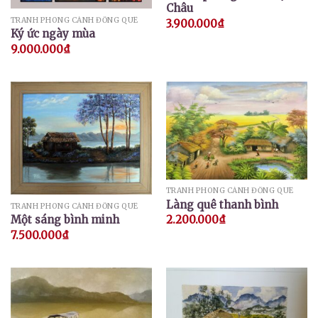
Châu
TRANH PHONG CẢNH ĐỒNG QUÊ
3.900.000
₫
Ký ức ngày mùa
9.000.000
₫
TRANH PHONG CẢNH ĐỒNG QUÊ
Làng quê thanh bình
TRANH PHONG CẢNH ĐỒNG QUÊ
Một sáng bình minh
2.200.000
₫
7.500.000
₫