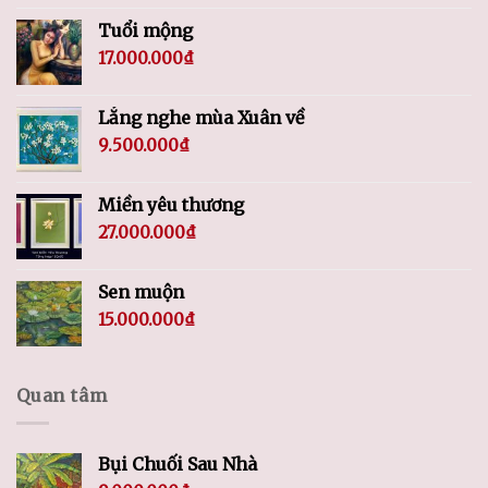
Tuổi mộng
17.000.000
₫
Lắng nghe mùa Xuân về
9.500.000
₫
Miền yêu thương
27.000.000
₫
Sen muộn
15.000.000
₫
Quan tâm
Bụi Chuối Sau Nhà