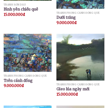
TRANH SƠN DẦU
Bình yên chiều quê
TRANH PHONG CẢNH ĐỒNG QUÊ
15.000.000
₫
Dưới trăng
9.000.000
₫
TRANH PHONG CẢNH ĐỒNG QUÊ
Trên cánh đồng
TRANH PHONG CẢNH ĐỒNG QUÊ
9.000.000
₫
Gieo lúa ngày mới
15.000.000
₫