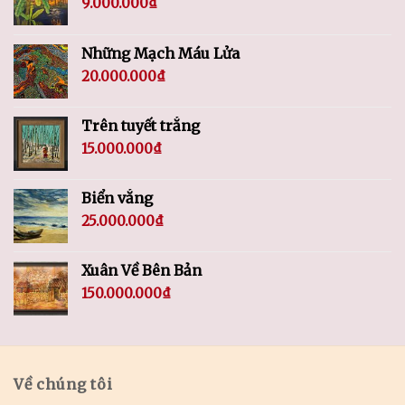
9.000.000
₫
Những Mạch Máu Lửa
20.000.000
₫
Trên tuyết trắng
15.000.000
₫
Biển vắng
25.000.000
₫
Xuân Về Bên Bản
150.000.000
₫
Về chúng tôi