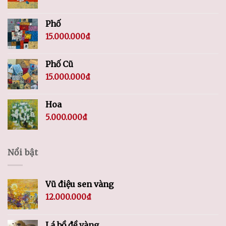
Phố
15.000.000
₫
Phố Cũ
15.000.000
₫
Hoa
5.000.000
₫
Nổi bật
Vũ điệu sen vàng
12.000.000
₫
Lá bồ đề vàng