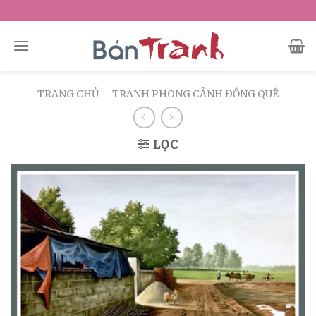
Skip
to
content
TRANG CHỦ
/
TRANH PHONG CẢNH ĐỒNG QUÊ
LỌC