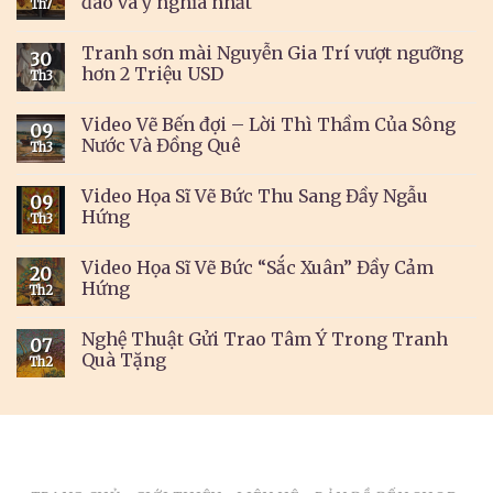
đáo và ý nghĩa nhất
Th7
Tranh sơn mài Nguyễn Gia Trí vượt ngưỡng
30
hơn 2 Triệu USD
Th3
Video Vẽ Bến đợi – Lời Thì Thầm Của Sông
09
Nước Và Đồng Quê
Th3
Video Họa Sĩ Vẽ Bức Thu Sang Đầy Ngẫu
09
Hứng
Th3
Video Họa Sĩ Vẽ Bức “Sắc Xuân” Đầy Cảm
20
Hứng
Th2
Nghệ Thuật Gửi Trao Tâm Ý Trong Tranh
07
Quà Tặng
Th2