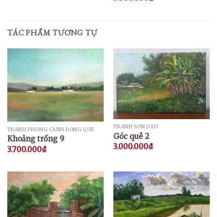
TÁC PHẨM TƯƠNG TỰ
TRANH SƠN DẦU
TRANH PHONG CẢNH ĐỒNG QUÊ
Góc quê 2
Khoảng trống 9
3.000.000
₫
3.700.000
₫