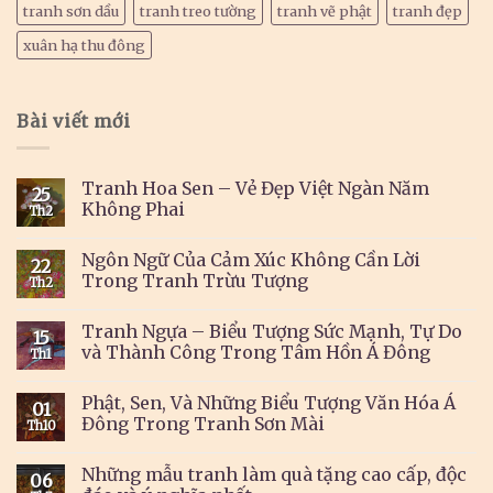
tranh sơn dầu
tranh treo tường
tranh vẽ phật
tranh đẹp
xuân hạ thu đông
Bài viết mới
Tranh Hoa Sen – Vẻ Đẹp Việt Ngàn Năm
25
Không Phai
Th2
Ngôn Ngữ Của Cảm Xúc Không Cần Lời
22
Trong Tranh Trừu Tượng
Th2
Tranh Ngựa – Biểu Tượng Sức Mạnh, Tự Do
15
và Thành Công Trong Tâm Hồn Á Đông
Th1
Phật, Sen, Và Những Biểu Tượng Văn Hóa Á
01
Đông Trong Tranh Sơn Mài
Th10
Những mẫu tranh làm quà tặng cao cấp, độc
06