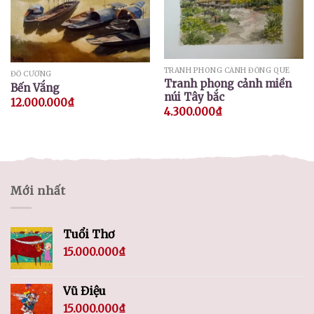
TRANH PHONG CẢNH ĐỒNG QUÊ
ĐỖ CƯỜNG
Tranh phong cảnh miền
Bến Vắng
núi Tây bắc
12.000.000
₫
4.300.000
₫
Mới nhất
Tuổi Thơ
15.000.000
₫
Vũ Điệu
15.000.000
₫