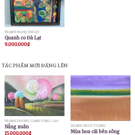
TRANH NGHỆ THUẬT
Quanh co Đà Lạt
9.000.000
₫
TÁC PHẨM MỚI ĐĂNG LÊN
TRANH PHONG CẢNH VÙNG CAO
TRANH TRỪU TƯỢNG
Nắng xuân
Mùa hoa cải bên sông
15.000.000
₫