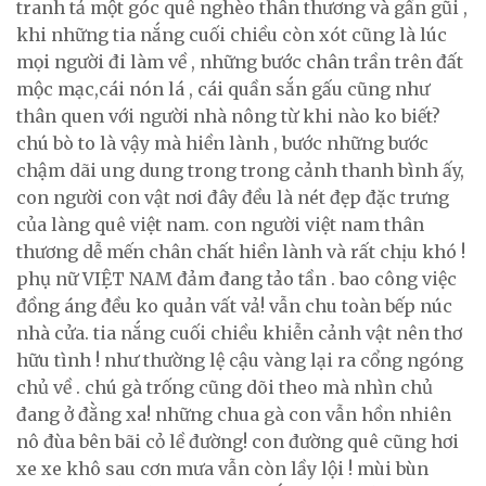
tranh tả một góc quê nghèo thân thương và gần gũi ,
khi những tia nắng cuối chiều còn xót cũng là lúc
mọi người đi làm về , những bước chân trần trên đất
mộc mạc,cái nón lá , cái quần sắn gấu cũng như
thân quen với người nhà nông từ khi nào ko biết?
chú bò to là vậy mà hiền lành , bước những bước
chậm dãi ung dung trong trong cảnh thanh bình ấy,
con người con vật nơi đây đều là nét đẹp đặc trưng
của làng quê việt nam. con người việt nam thân
thương dễ mến chân chất hiền lành và rất chịu khó !
phụ nữ VIỆT NAM đảm đang tảo tần . bao công việc
đồng áng đều ko quản vất vả! vẫn chu toàn bếp núc
nhà cửa. tia nắng cuối chiều khiễn cảnh vật nên thơ
hữu tình ! như thường lệ cậu vàng lại ra cổng ngóng
chủ về . chú gà trống cũng dõi theo mà nhìn chủ
đang ở đằng xa! những chua gà con vẫn hồn nhiên
nô đùa bên bãi cỏ lề đường! con đường quê cũng hơi
xe xe khô sau cơn mưa vẫn còn lầy lội ! mùi bùn