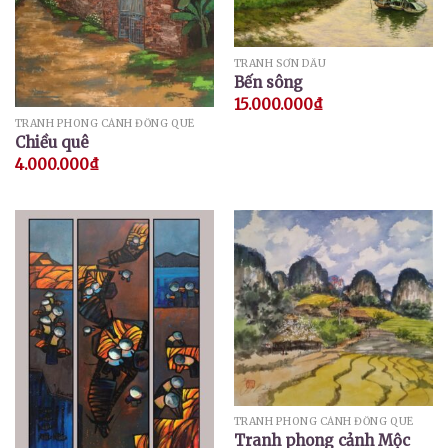
TRANH SƠN DẦU
Bến sông
15.000.000
₫
TRANH PHONG CẢNH ĐỒNG QUÊ
Chiều quê
4.000.000
₫
TRANH PHONG CẢNH ĐỒNG QUÊ
Tranh phong cảnh Mộc