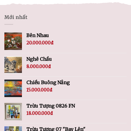
Mới nhất
Bên Nhau
20.000.000
₫
Nghê Chầu
8.000.000
₫
Chiều Buông Nắng
15.000.000
₫
Trừu Tượng 0826 FN
18.000.000
₫
Trừu Tượng 07 "Bay Lên"