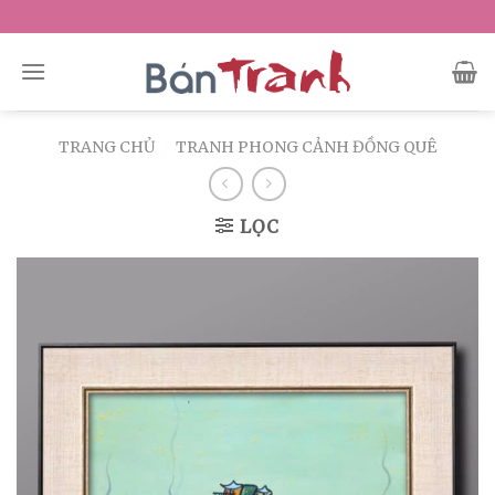
Skip
to
content
TRANG CHỦ
/
TRANH PHONG CẢNH ĐỒNG QUÊ
LỌC