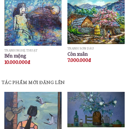
TRANH SƠN DẦU
TRANH NGHỆ THUẬT
Còn xuân
Bến mộng
7.000.000
₫
10.000.000
₫
TÁC PHẨM MỚI ĐĂNG LÊN