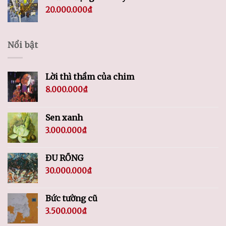
20.000.000
₫
Nổi bật
Lời thì thầm của chim
8.000.000
₫
Sen xanh
3.000.000
₫
ĐU RỒNG
30.000.000
₫
Bức tường cũ
3.500.000
₫