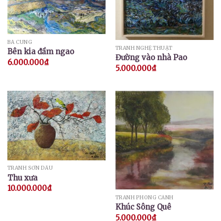
BÁ CUNG
TRANH NGHỆ THUẬT
Bên kia đầm ngao
Đường vào nhà Pao
6.000.000
₫
5.000.000
₫
TRANH SƠN DẦU
Thu xưa
10.000.000
₫
TRANH PHONG CẢNH
Khúc Sông Quê
5.000.000
₫