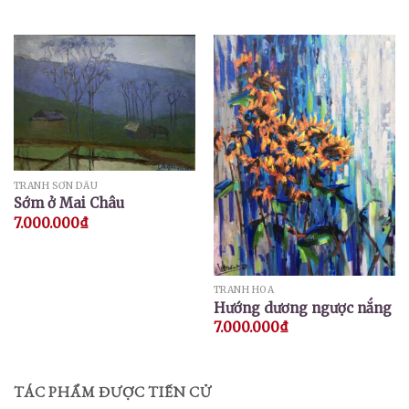
TRANH SƠN DẦU
Sớm ở Mai Châu
7.000.000
₫
TRANH HOA
Hướng dương ngược nắng
7.000.000
₫
TÁC PHẨM ĐƯỢC TIẾN CỬ