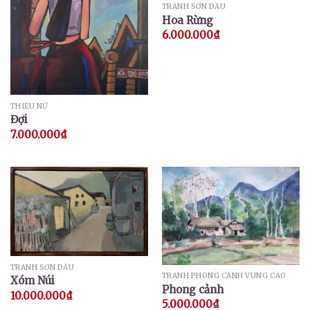
TRANH SƠN DẦU
Hoa Rừng
6.000.000
₫
THIẾU NỮ
Đợi
7.000.000
₫
TRANH SƠN DẦU
TRANH PHONG CẢNH VÙNG CAO
Xóm Núi
Phong cảnh
10.000.000
₫
5.000.000
₫