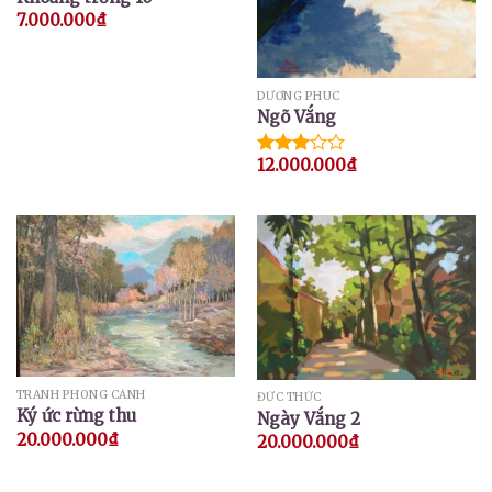
7.000.000
₫
DƯƠNG PHÚC
Ngõ Vắng
12.000.000
₫
Được
xếp
hạng
3.00
5
sao
TRANH PHONG CẢNH
ĐỨC THỨC
Ký ức rừng thu
Ngày Vắng 2
20.000.000
₫
20.000.000
₫