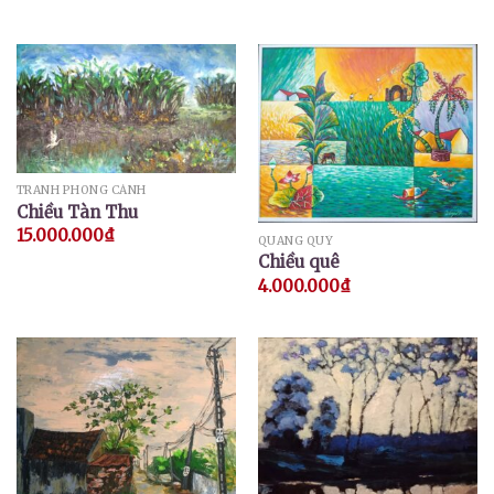
TRANH PHONG CẢNH
Chiều Tàn Thu
15.000.000
₫
QUANG QUÝ
Chiều quê
4.000.000
₫