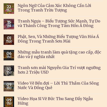
Ngôn Ngữ Của Cảm Xúc Không Cần Lời
22
Trong Tranh Trừu Tượng
Th2
Tranh Ngựa – Biểu Tượng Sức Mạnh, Tự Do
15
và Thành Công Trong Tâm Hồn Á Đông
Th1
Phật, Sen, Và Những Biểu Tượng Văn Hóa Á
01
Đông Trong Tranh Sơn Mài
Th10
Những mẫu tranh làm quà tặng cao cấp, độc
06
đáo và ý nghĩa nhất
Th7
Tranh sơn mài Nguyễn Gia Trí vượt ngưỡng
30
hơn 2 Triệu USD
Th3
Video Vẽ Bến đợi – Lời Thì Thầm Của Sông
09
Nước Và Đồng Quê
Th3
Video Họa Sĩ Vẽ Bức Thu Sang Đầy Ngẫu
09
Hứng
Th3