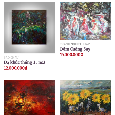
TRANH NGHỆ THUẬT
Đêm Cuồng Say
15.000.000
₫
BẢO CHÂU
Dạ khúc tháng 3 . no2
12.000.000
₫