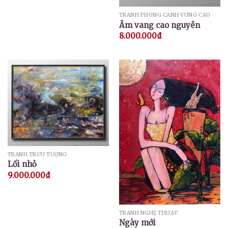
TRANH PHONG CẢNH VÙNG CAO
Âm vang cao nguyên
8.000.000
₫
TRANH TRỪU TƯỢNG
Lối nhỏ
9.000.000
₫
TRANH NGHỆ THUẬT
Ngày mới