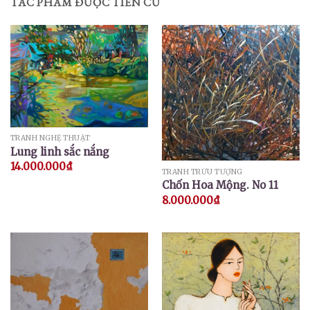
TÁC PHẨM ĐƯỢC TIẾN CỬ
TRANH NGHỆ THUẬT
Lung linh sắc nắng
14.000.000
₫
TRANH TRỪU TƯỢNG
Chốn Hoa Mộng. No 11
8.000.000
₫