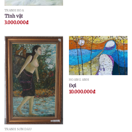
TRANH HOA
Tĩnh vật
3.000.000
₫
HOÀNG ANH
Đợi
10.000.000
₫
TRANH SƠN DẦU