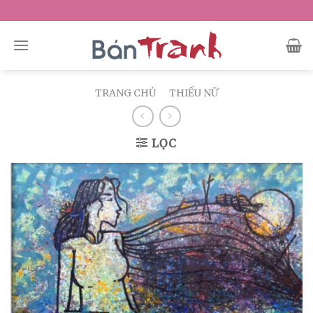
Skip
to
content
TRANG CHỦ
/
THIẾU NỮ
LỌC