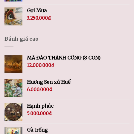
Gọi Mưa
3.250.000
₫
Đánh giá cao
MÃ ĐÁO THÀNH CÔNG (8 CON)
12.000.000
₫
Hương Sen xứ Huế
6.000.000
₫
Hạnh phúc
5.000.000
₫
Gà trống