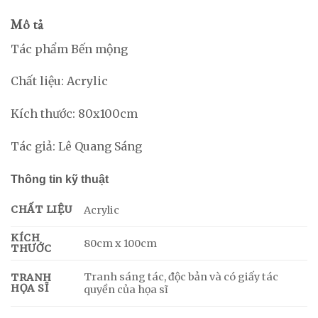
Mô tả
Tác phẩm Bến mộng
Chất liệu: Acrylic
Kích thước: 80x100cm
Tác giả: Lê Quang Sáng
Thông tin kỹ thuật
CHẤT LIỆU
Acrylic
KÍCH
80cm x 100cm
THƯỚC
Tranh sáng tác, độc bản và có giấy tác
TRANH
HỌA SĨ
quyền của họa sĩ