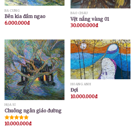
BÁ CUNG
BẢO CHÂU
Bên kia đầm ngao
Vệt nắng vàng 01
6.000.000
₫
30.000.000
₫
HOÀNG ANH
Đợi
10.000.000
₫
HỌA SĨ
Chuông ngân giáo đường
10.000.000
₫
Được xếp
hạng
5.00
5 sao