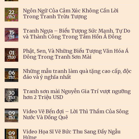
Ngôn Ngữ Của Cảm Xúc Không Cần Lời
22
Trong Tranh Trừu Tượng
Th2
Tranh Ngựa – Biểu Tượng Sức Mạnh, Tự Do
15
và Thành Công Trong Tâm Hồn Á Đông
Th1
Phật, Sen, Và Những Biểu Tượng Văn Hóa Á
01
Đông Trong Tranh Sơn Mài
Th10
Những mẫu tranh làm quà tặng cao cấp, độc
06
đáo và ý nghĩa nhất
Th7
Tranh sơn mài Nguyễn Gia Trí vượt ngưỡng
30
hơn 2 Triệu USD
Th3
Video Vẽ Bến đợi – Lời Thì Thầm Của Sông
09
Nước Và Đồng Quê
Th3
Video Họa Sĩ Vẽ Bức Thu Sang Đầy Ngẫu
09
Hứng
Th3