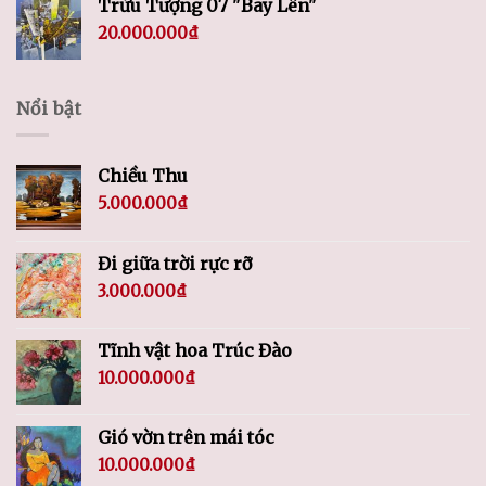
Trừu Tượng 07 "Bay Lên"
20.000.000
₫
Nổi bật
Chiều Thu
5.000.000
₫
Đi giữa trời rực rỡ
3.000.000
₫
Tĩnh vật hoa Trúc Đào
10.000.000
₫
Gió vờn trên mái tóc
10.000.000
₫