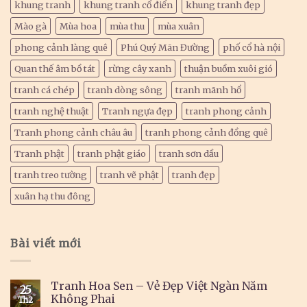
khung tranh
khung tranh cổ điển
khung tranh đẹp
Mào gà
Mùa hoa
mùa thu
mùa xuân
phong cảnh làng quê
Phú Quý Mãn Đường
phố cổ hà nội
Quan thế âm bồ tát
rừng cây xanh
thuận buồm xuôi gió
tranh cá chép
tranh dòng sông
tranh mãnh hổ
tranh nghệ thuật
Tranh ngựa đẹp
tranh phong cảnh
Tranh phong cảnh châu âu
tranh phong cảnh đồng quê
Tranh phật
tranh phật giáo
tranh sơn dầu
tranh treo tường
tranh vẽ phật
tranh đẹp
xuân hạ thu đông
Bài viết mới
Tranh Hoa Sen – Vẻ Đẹp Việt Ngàn Năm
25
Không Phai
Th2