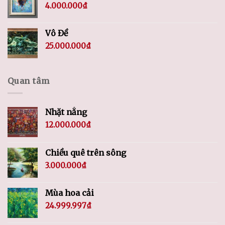
4.000.000
₫
Vô Đề
25.000.000
₫
Quan tâm
Nhặt nắng
12.000.000
₫
Chiều quê trên sông
3.000.000
₫
Mùa hoa cải
24.999.997
₫