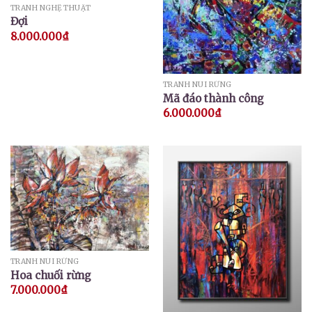
TRANH NGHỆ THUẬT
Đợi
8.000.000
₫
TRANH NÚI RỪNG
Mã đáo thành công
6.000.000
₫
TRANH NÚI RỪNG
Hoa chuối rừng
7.000.000
₫