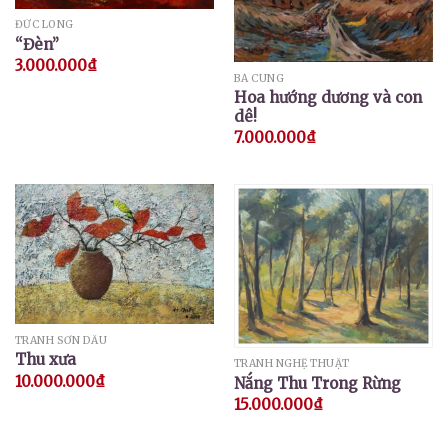
ĐỨC LONG
“Đèn”
3.000.000
₫
BÁ CUNG
Hoa hướng dương và con
dê!
7.000.000
₫
TRANH SƠN DẦU
Thu xưa
TRANH NGHỆ THUẬT
10.000.000
₫
Nắng Thu Trong Rừng
15.000.000
₫