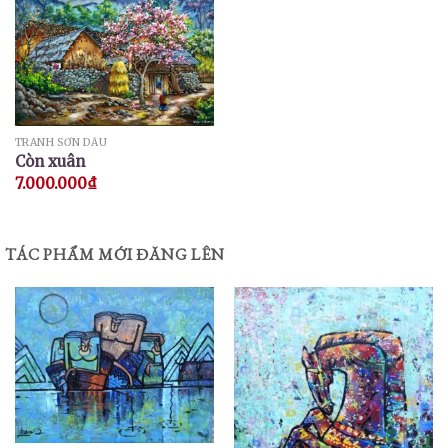
TRANH SƠN DẦU
Còn xuân
7.000.000
₫
TÁC PHẨM MỚI ĐĂNG LÊN