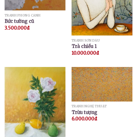
TRANH PHONG CẢNH
Bức tường cũ
3.500.000
₫
TRANH SƠN DẦU
Trà chiều 1
10.000.000
₫
TRANH NGHỆ THUẬT
Trừu tượng
6.000.000
₫