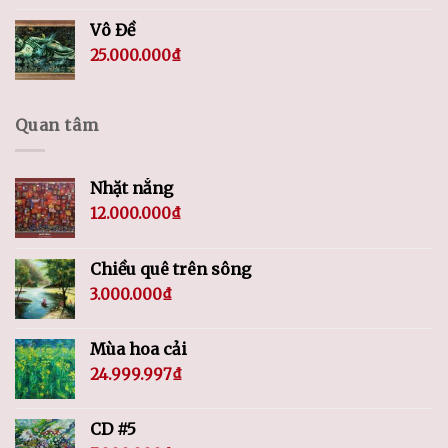
Vô Đề
25.000.000
₫
Quan tâm
Nhặt nắng
12.000.000
₫
Chiều quê trên sông
3.000.000
₫
Mùa hoa cải
24.999.997
₫
CD #5