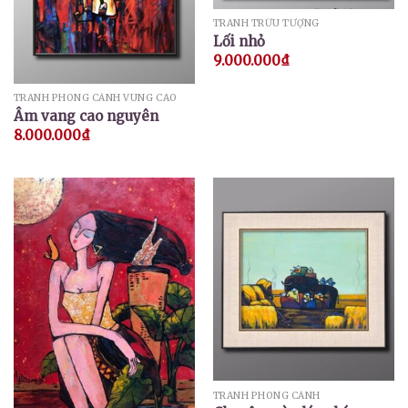
TRANH TRỪU TƯỢNG
Lối nhỏ
9.000.000
₫
TRANH PHONG CẢNH VÙNG CAO
Âm vang cao nguyên
8.000.000
₫
TRANH PHONG CẢNH