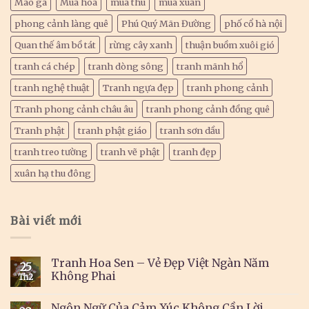
Mào gà
Mùa hoa
mùa thu
mùa xuân
phong cảnh làng quê
Phú Quý Mãn Đường
phố cổ hà nội
Quan thế âm bồ tát
rừng cây xanh
thuận buồm xuôi gió
tranh cá chép
tranh dòng sông
tranh mãnh hổ
tranh nghệ thuật
Tranh ngựa đẹp
tranh phong cảnh
Tranh phong cảnh châu âu
tranh phong cảnh đồng quê
Tranh phật
tranh phật giáo
tranh sơn dầu
tranh treo tường
tranh vẽ phật
tranh đẹp
xuân hạ thu đông
Bài viết mới
Tranh Hoa Sen – Vẻ Đẹp Việt Ngàn Năm
25
Không Phai
Th2
Ngôn Ngữ Của Cảm Xúc Không Cần Lời