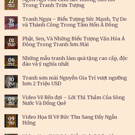
22
Trong Tranh Trừu Tượng
Th2
Tranh Ngựa – Biểu Tượng Sức Mạnh, Tự Do
15
và Thành Công Trong Tâm Hồn Á Đông
Th1
Phật, Sen, Và Những Biểu Tượng Văn Hóa Á
01
Đông Trong Tranh Sơn Mài
Th10
Những mẫu tranh làm quà tặng cao cấp, độc
06
đáo và ý nghĩa nhất
Th7
Tranh sơn mài Nguyễn Gia Trí vượt ngưỡng
30
hơn 2 Triệu USD
Th3
Video Vẽ Bến đợi – Lời Thì Thầm Của Sông
09
Nước Và Đồng Quê
Th3
Video Họa Sĩ Vẽ Bức Thu Sang Đầy Ngẫu
09
Hứng
Th3