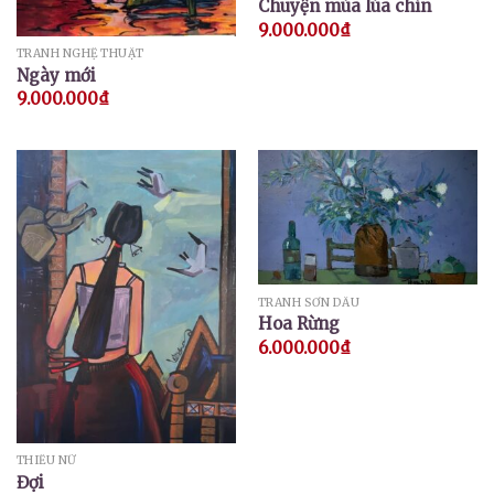
Chuyện mùa lúa chín
9.000.000
₫
TRANH NGHỆ THUẬT
Ngày mới
9.000.000
₫
TRANH SƠN DẦU
Hoa Rừng
6.000.000
₫
THIẾU NỮ
Đợi