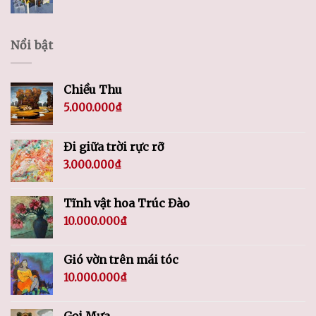
Nổi bật
Chiều Thu
5.000.000
₫
Đi giữa trời rực rỡ
3.000.000
₫
Tĩnh vật hoa Trúc Đào
10.000.000
₫
Gió vờn trên mái tóc
10.000.000
₫
Gọi Mưa