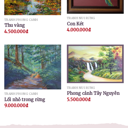
TRANH NÚI RỪNG
TRANH PHONG CẢNH
Con Két
Thu vàng
4.000.000
₫
4.500.000
₫
TRANH NÚI RỪNG
Phong cảnh Tây Nguyên
TRANH PHONG CẢNH
Lối nhỏ trong rừng
5.500.000
₫
9.000.000
₫