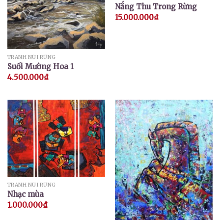
Nắng Thu Trong Rừng
15.000.000
₫
TRANH NÚI RỪNG
Suối Mường Hoa 1
4.500.000
₫
TRANH NÚI RỪNG
Nhạc mùa
1.000.000
₫