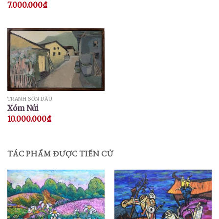
7.000.000
₫
TRANH SƠN DẦU
Xóm Núi
10.000.000
₫
TÁC PHẨM ĐƯỢC TIẾN CỬ