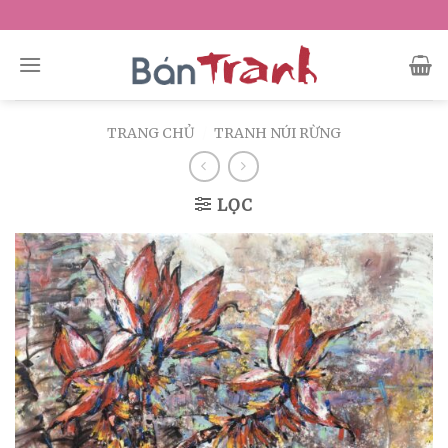
Skip
to
content
TRANG CHỦ
/
TRANH NÚI RỪNG
LỌC