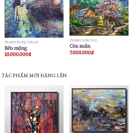
TRANH SƠN DẦU
TRANH NGHỆ THUẬT
Còn xuân
Bến mộng
7.000.000
₫
10.000.000
₫
TÁC PHẨM MỚI ĐĂNG LÊN