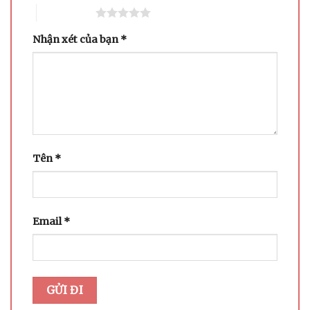
5 trên 5 sao
Nhận xét của bạn
*
Tên
*
Email
*