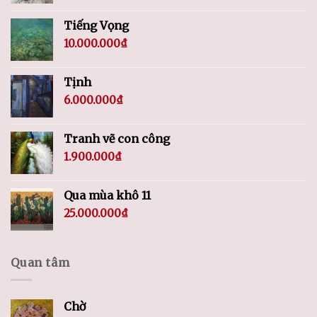
Tiếng Vọng
10.000.000
₫
Tịnh
6.000.000
₫
Tranh vẽ con công
1.900.000
₫
Qua mùa khô 11
25.000.000
₫
Quan tâm
Chờ