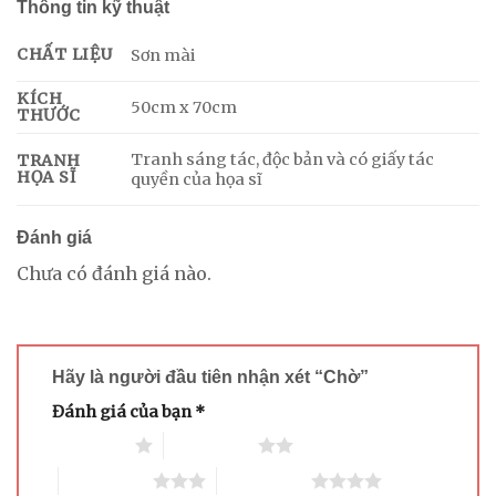
Thông tin kỹ thuật
CHẤT LIỆU
Sơn mài
KÍCH
50cm x 70cm
THƯỚC
Tranh sáng tác, độc bản và có giấy tác
TRANH
HỌA SĨ
quyền của họa sĩ
Đánh giá
Chưa có đánh giá nào.
Hãy là người đầu tiên nhận xét “Chờ”
Đánh giá của bạn
*
1 trên 5 sao
2 trên 5 sao
3 trên 5 sao
4 trên 5 sao