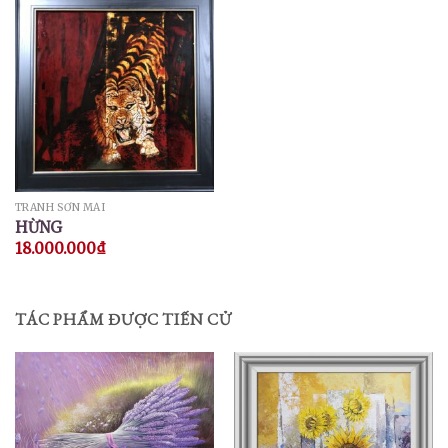
TRANH SƠN MÀI
HỪNG
18.000.000
₫
TÁC PHẨM ĐƯỢC TIẾN CỬ