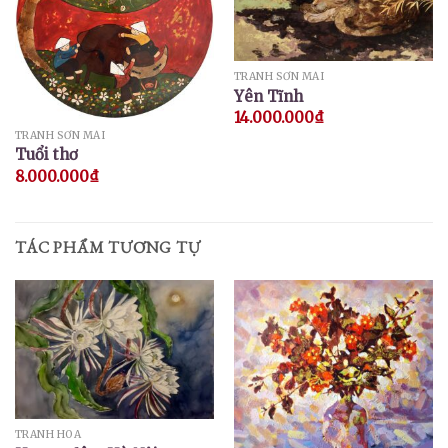
TRANH SƠN MÀI
Yên Tĩnh
14.000.000
₫
TRANH SƠN MÀI
Tuổi thơ
8.000.000
₫
TÁC PHẨM TƯƠNG TỰ
TRANH HOA