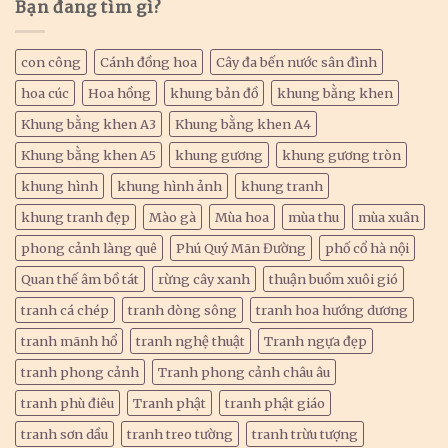
Bạn đang tìm gì?
con công
Cánh đồng hoa
Cây đa bến nước sân đình
hoa cúc
Hoa hồng
khung bản đồ
khung bằng khen
Khung bằng khen A3
Khung bằng khen A4
Khung bằng khen A5
khung gương
khung gương tròn
khung hình
khung hình ảnh
khung tranh
khung tranh đẹp
Mào gà
Mùa hoa
mùa thu
mùa xuân
phong cảnh làng quê
Phú Quý Mãn Đường
phố cổ hà nội
Quan thế âm bồ tát
rừng cây xanh
thuận buồm xuôi gió
tranh cá chép
tranh dòng sông
tranh hoa hướng dương
tranh mãnh hổ
tranh nghệ thuật
Tranh ngựa đẹp
tranh phong cảnh
Tranh phong cảnh châu âu
tranh phù điêu
Tranh phật
tranh phật giáo
tranh sơn dầu
tranh treo tường
tranh trừu tượng