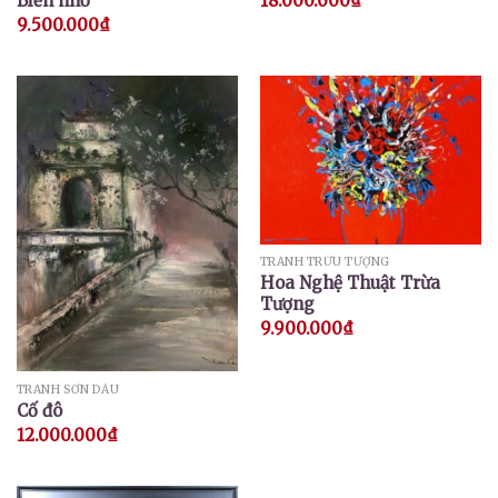
18.000.000
₫
Biển nhớ
9.500.000
₫
TRANH TRỪU TƯỢNG
Hoa Nghệ Thuật Trừa
Tượng
9.900.000
₫
TRANH SƠN DẦU
Cố đô
12.000.000
₫