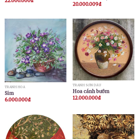
22.000.000
₫
20.000.009
₫
TRANH SƠN DẦU
TRANH HOA
Hoa cánh bướm
Sim
12.000.000
₫
6.000.000
₫