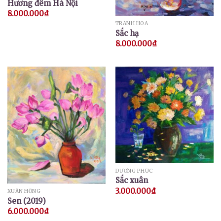
Hương đêm Hà Nội
8.000.000
₫
TRANH HOA
Sắc hạ
8.000.000
₫
DƯƠNG PHÚC
Sắc xuân
3.000.000
₫
XUÂN HỒNG
Sen (2019)
6.000.000
₫