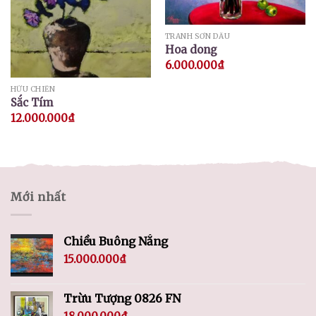
TRANH SƠN DẦU
Hoa dong
6.000.000
₫
HỮU CHIẾN
Sắc Tím
12.000.000
₫
Mới nhất
Chiều Buông Nắng
15.000.000
₫
Trừu Tượng 0826 FN