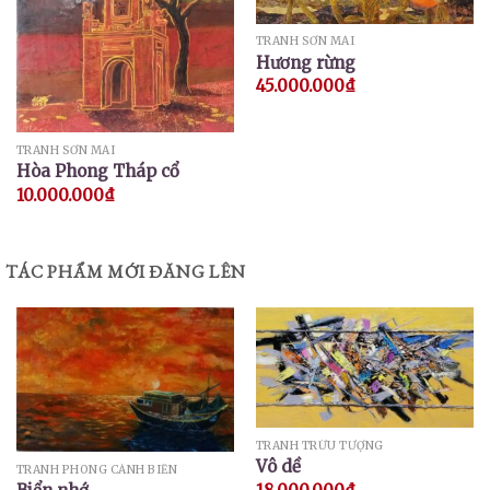
TRANH SƠN MÀI
Hương rừng
45.000.000
₫
TRANH SƠN MÀI
Hòa Phong Tháp cổ
10.000.000
₫
TÁC PHẨM MỚI ĐĂNG LÊN
TRANH TRỪU TƯỢNG
Vô dề
TRANH PHONG CẢNH BIỂN