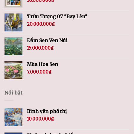
18.000.000
₫
Trừu Tượng 07 "Bay Lên"
20.000.000
₫
Đầm Sen Ven Núi
15.000.000
₫
Mùa Hoa Sen
7.000.000
₫
Nổi bật
Bình yên phố thị
10.000.000
₫