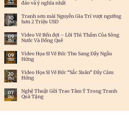
đáo và ý nghĩa nhất
Th7
Tranh sơn mài Nguyễn Gia Trí vượt ngưỡng
30
hơn 2 Triệu USD
Th3
Video Vẽ Bến đợi – Lời Thì Thầm Của Sông
09
Nước Và Đồng Quê
Th3
Video Họa Sĩ Vẽ Bức Thu Sang Đầy Ngẫu
09
Hứng
Th3
Video Họa Sĩ Vẽ Bức “Sắc Xuân” Đầy Cảm
20
Hứng
Th2
Nghệ Thuật Gửi Trao Tâm Ý Trong Tranh
07
Quà Tặng
Th2