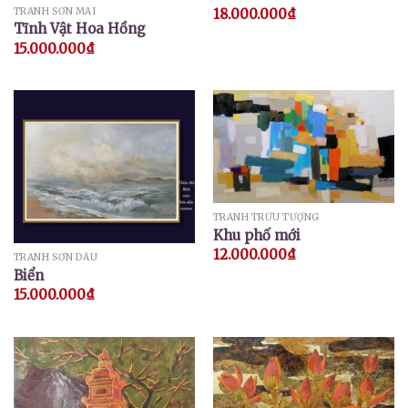
TRANH SƠN MÀI
18.000.000
₫
Tĩnh Vật Hoa Hồng
15.000.000
₫
TRANH TRỪU TƯỢNG
Khu phố mới
12.000.000
₫
TRANH SƠN DẦU
Biển
15.000.000
₫