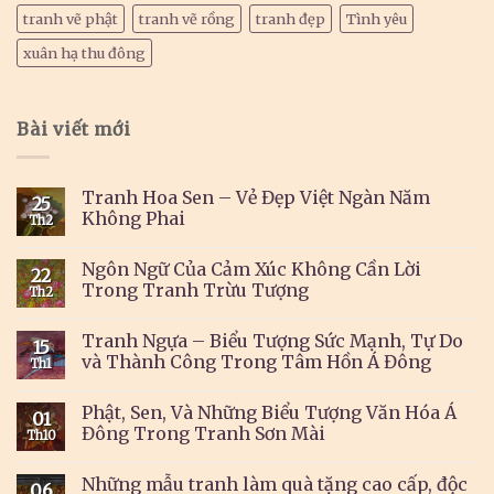
tranh vẽ phật
tranh vẽ rồng
tranh đẹp
Tình yêu
xuân hạ thu đông
Bài viết mới
Tranh Hoa Sen – Vẻ Đẹp Việt Ngàn Năm
25
Không Phai
Th2
Ngôn Ngữ Của Cảm Xúc Không Cần Lời
22
Trong Tranh Trừu Tượng
Th2
Tranh Ngựa – Biểu Tượng Sức Mạnh, Tự Do
15
và Thành Công Trong Tâm Hồn Á Đông
Th1
Phật, Sen, Và Những Biểu Tượng Văn Hóa Á
01
Đông Trong Tranh Sơn Mài
Th10
Những mẫu tranh làm quà tặng cao cấp, độc
06