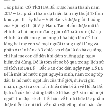
Tác phẩm. CỔ TÍCH BA BỂ. Được hoàn thành năm
2017 – tác phẩm tham dự triển lãm mỹ thuật 15 tỉnh
khu vực III Tây Bắc – Việt Bắc và được giải thưởng
của Hội mỹ thuật Việt Nam. Tác phẩm được mô tả
chính là hai mẹ con đang giúp đỡ bà ăn xin ( bà cụ
chính là một con giao long ) hóa hiện lên để thử
lòng hai mẹ con và mọi người trong ngôi làng và
phần ở trên bàn có 3 chiếc vỏ chấu là do bà cụ tặng
chi hai mẹ con để đến khi đêm xuống gặp nguy
hiểm thì dùng. Đó là tóm tắt sơ bộ qua trong lịch sử
cổ tích Hồ Ba Bể – Bắc Kan cho đến ngày nay, Hồ Ba
Bể là một hồ nước ngọt nguyên sinh, nằm trong tốp
đầu là hồ nước ngọt lớn của thế giới, đuiwcj ghi
nhận, ngoài ra còn rất nhiều điều bí ẩn về Hồ Ba Bể,
lịch sử của hồ không biết có từ bao giờ, xin mời mọi
người tim đọc sẽ chi tiết hơn, về hình thức tác phẩm
được diễn tả chi tiết, về nhân vật cũng như màu sắc