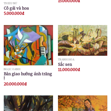
15.000.000
₫
THIẾU NỮ
Cô gái và hoa
5.000.000
₫
TRANH HOA
Sắc sen
11.000.000
₫
NGỌC OANH
Bản giao hưởng ánh trăng
!
20.000.000
₫