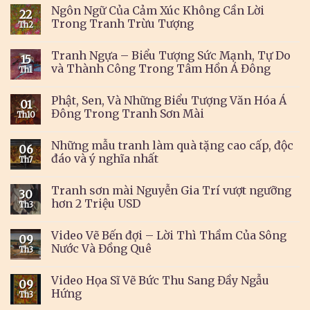
Ngôn Ngữ Của Cảm Xúc Không Cần Lời
22
Trong Tranh Trừu Tượng
Th2
Tranh Ngựa – Biểu Tượng Sức Mạnh, Tự Do
15
và Thành Công Trong Tâm Hồn Á Đông
Th1
Phật, Sen, Và Những Biểu Tượng Văn Hóa Á
01
Đông Trong Tranh Sơn Mài
Th10
Những mẫu tranh làm quà tặng cao cấp, độc
06
đáo và ý nghĩa nhất
Th7
Tranh sơn mài Nguyễn Gia Trí vượt ngưỡng
30
hơn 2 Triệu USD
Th3
Video Vẽ Bến đợi – Lời Thì Thầm Của Sông
09
Nước Và Đồng Quê
Th3
Video Họa Sĩ Vẽ Bức Thu Sang Đầy Ngẫu
09
Hứng
Th3