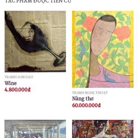
TÁC PHẨM ĐƯỢC TIẾN CỬ
TRANH SƠN DẦU
Wine
4.800.000
₫
TRANH NGHỆ THUẬT
Nàng thơ
60.000.000
₫