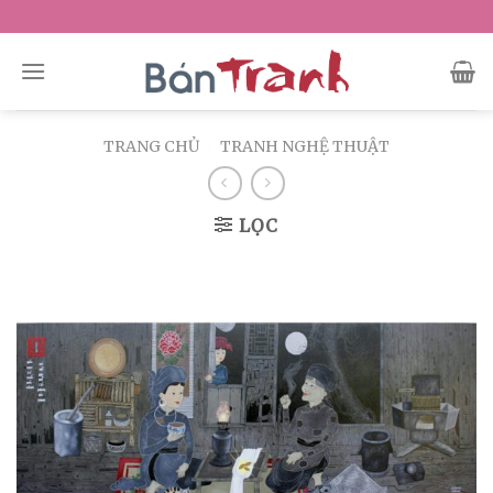
Skip
to
content
TRANG CHỦ
/
TRANH NGHỆ THUẬT
LỌC