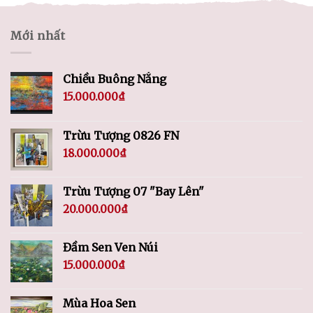
Mới nhất
Chiều Buông Nắng
15.000.000
₫
Trừu Tượng 0826 FN
18.000.000
₫
Trừu Tượng 07 "Bay Lên"
20.000.000
₫
Đầm Sen Ven Núi
15.000.000
₫
Mùa Hoa Sen