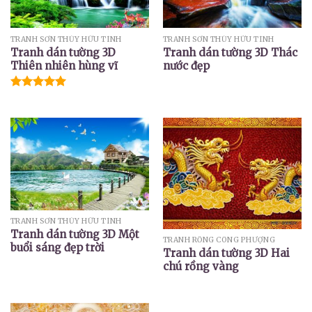
TRANH SƠN THỦY HỮU TÌNH
TRANH SƠN THỦY HỮU TÌNH
Tranh dán tường 3D
Tranh dán tường 3D Thác
Thiên nhiên hùng vĩ
nước đẹp
Được xếp
hạng
5.00
5 sao
TRANH SƠN THỦY HỮU TÌNH
Tranh dán tường 3D Một
TRANH RỒNG CÔNG PHƯỢNG
buổi sáng đẹp trời
Tranh dán tường 3D Hai
chú rồng vàng