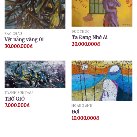
ĐỨC THỨC
BẢO CHÂU
Ta Đang Nhớ Ai
Vệt nắng vàng 01
20.000.000
₫
30.000.000
₫
TRANH SƠN DẦU
TRỞ GIÓ
7.000.000
₫
HOÀNG ANH
Đợi
10.000.000
₫