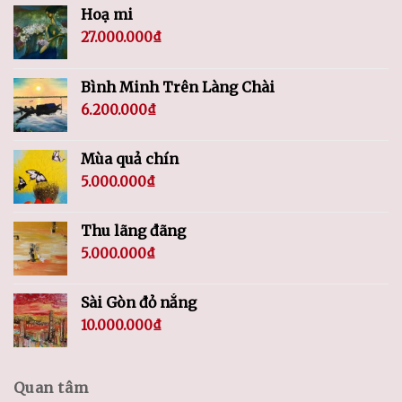
Hoạ mi
27.000.000
₫
Bình Minh Trên Làng Chài
6.200.000
₫
Mùa quả chín
5.000.000
₫
Thu lãng đãng
5.000.000
₫
Sài Gòn đỏ nắng
10.000.000
₫
Quan tâm