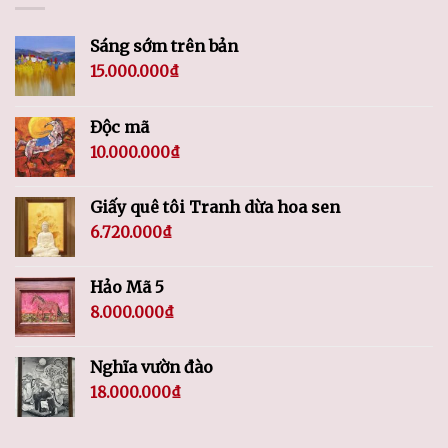
Sáng sớm trên bản
15.000.000
₫
Độc mã
10.000.000
₫
Giấy quê tôi Tranh dừa hoa sen
6.720.000
₫
Hảo Mã 5
8.000.000
₫
Nghĩa vườn đào
18.000.000
₫