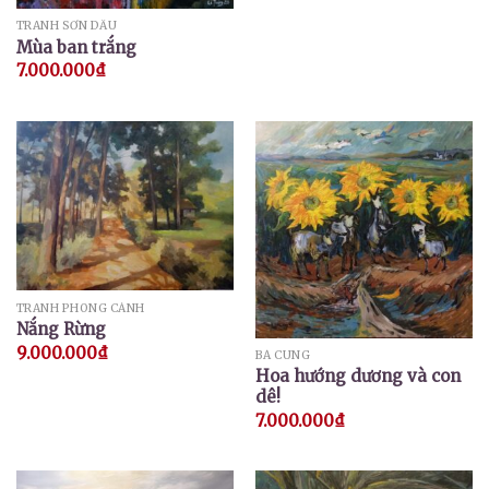
TRANH SƠN DẦU
Mùa ban trắng
7.000.000
₫
TRANH PHONG CẢNH
Nắng Rừng
9.000.000
₫
BÁ CUNG
Hoa hướng dương và con
dê!
7.000.000
₫