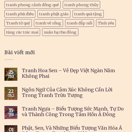
tranh phong cảnh đồng quê
tranh phong thủy
tranh phù điêu
tranh phật giáo
tranh quà tặng
Tranh tứ quý
tranh vẽ rồng
tranh đắp nổi
Tình yêu
tùng cúc trúc mai
xuân hạ thu đông
Bài viết mới
Tranh Hoa Sen – Vẻ Đẹp Việt Ngàn Năm
25
Không Phai
Th2
Ngôn Ngữ Của Cảm Xúc Không Cần Lời
22
Trong Tranh Trừu Tượng
Th2
Tranh Ngựa – Biểu Tượng Sức Mạnh, Tự Do
15
và Thành Công Trong Tâm Hồn Á Đông
Th1
Phật, Sen, Và Những Biểu Tượng Văn Hóa Á
01