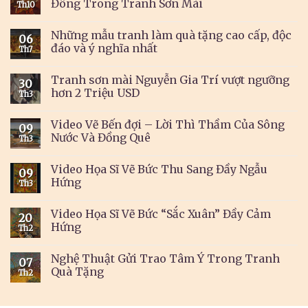
Đông Trong Tranh Sơn Mài
Th10
Những mẫu tranh làm quà tặng cao cấp, độc
06
đáo và ý nghĩa nhất
Th7
Tranh sơn mài Nguyễn Gia Trí vượt ngưỡng
30
hơn 2 Triệu USD
Th3
Video Vẽ Bến đợi – Lời Thì Thầm Của Sông
09
Nước Và Đồng Quê
Th3
Video Họa Sĩ Vẽ Bức Thu Sang Đầy Ngẫu
09
Hứng
Th3
Video Họa Sĩ Vẽ Bức “Sắc Xuân” Đầy Cảm
20
Hứng
Th2
Nghệ Thuật Gửi Trao Tâm Ý Trong Tranh
07
Quà Tặng
Th2