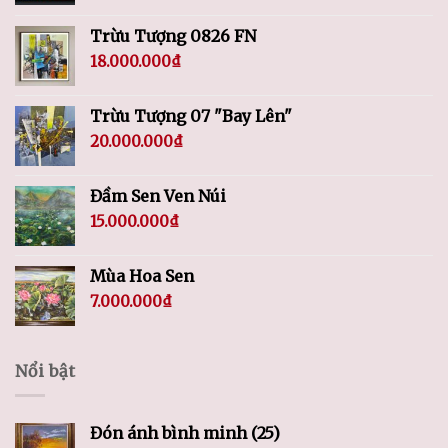
Trừu Tượng 0826 FN
18.000.000
₫
Trừu Tượng 07 "Bay Lên"
20.000.000
₫
Đầm Sen Ven Núi
15.000.000
₫
Mùa Hoa Sen
7.000.000
₫
Nổi bật
Đón ánh bình minh (25)