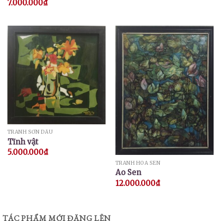
7.000.000
₫
Được xếp
hạng
5.00
5 sao
TRANH SƠN DẦU
Tĩnh vật
5.000.000
₫
TRANH HOA SEN
Ao Sen
12.000.000
₫
TÁC PHẨM MỚI ĐĂNG LÊN