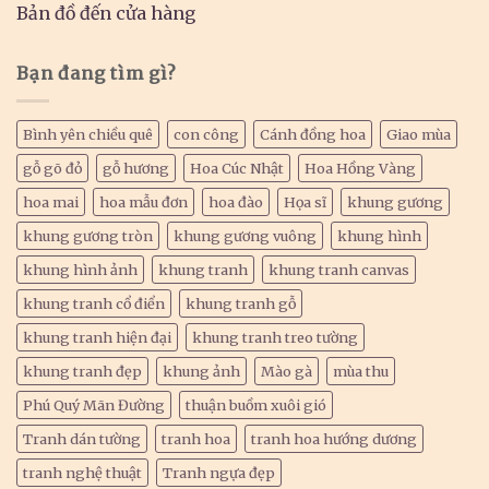
Bản đồ đến cửa hàng
Bạn đang tìm gì?
Bình yên chiều quê
con công
Cánh đồng hoa
Giao mùa
gỗ gõ đỏ
gỗ hương
Hoa Cúc Nhật
Hoa Hồng Vàng
hoa mai
hoa mẫu đơn
hoa đào
Họa sĩ
khung gương
khung gương tròn
khung gương vuông
khung hình
khung hình ảnh
khung tranh
khung tranh canvas
khung tranh cổ điển
khung tranh gỗ
khung tranh hiện đại
khung tranh treo tường
khung tranh đẹp
khung ảnh
Mào gà
mùa thu
Phú Quý Mãn Đường
thuận buồm xuôi gió
Tranh dán tường
tranh hoa
tranh hoa hướng dương
tranh nghệ thuật
Tranh ngựa đẹp