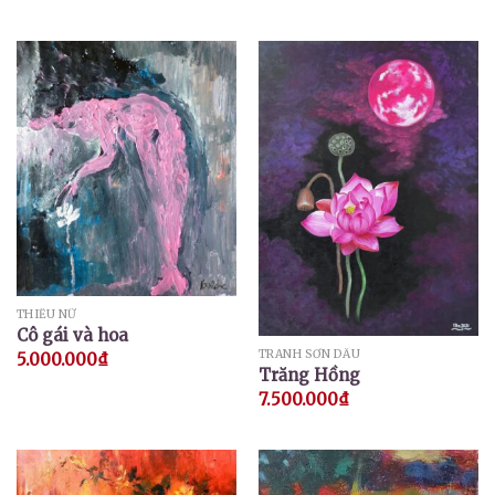
THIẾU NỮ
Cô gái và hoa
TRANH SƠN DẦU
5.000.000
₫
Trăng Hồng
7.500.000
₫