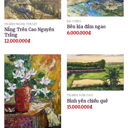
BÁ CUNG
TRANH NGHỆ THUẬT
Bên kia đầm ngao
Nắng Trên Cao Nguyên
6.000.000
₫
Trắng
12.000.000
₫
TRANH SƠN DẦU
Bình yên chiều quê
15.000.000
₫