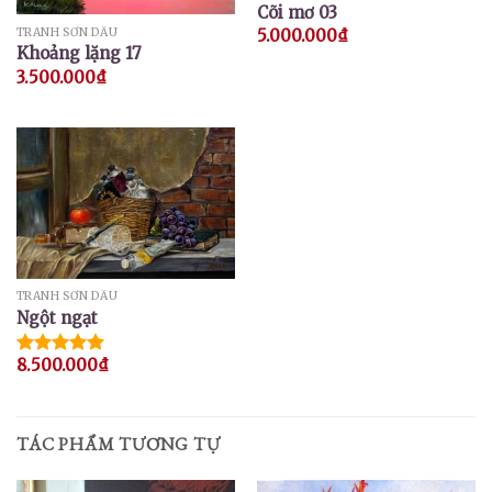
Cõi mơ 03
TRANH SƠN DẦU
5.000.000
₫
Khoảng lặng 17
3.500.000
₫
TRANH SƠN DẦU
Ngột ngạt
8.500.000
₫
Được xếp
hạng
5.00
5 sao
TÁC PHẨM TƯƠNG TỰ