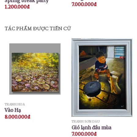
Spring break party
7.000.000
₫
1.200.000
₫
TÁC PHẨM ĐƯỢC TIẾN CỬ
TRANH HOA
Vào Hạ
8.000.000
₫
TRANH SƠN DẦU
Gió lạnh đầu mùa
7.000.000
₫