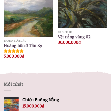
BẢO CHÂU
Vệt nắng vàng 02
TRANH SƠN DẦU
30.000.000
₫
Hoàng hôn ở Tân Kỳ
5.000.000
₫
Được xếp
hạng
5.00
5 sao
Mới nhất
Chiều Buông Nắng
15.000.000
₫