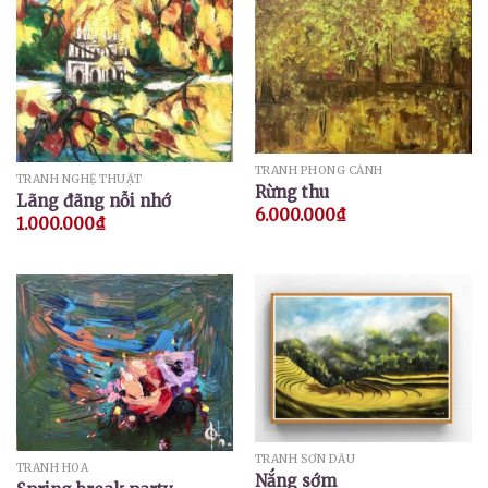
TRANH PHONG CẢNH
TRANH NGHỆ THUẬT
Rừng thu
Lãng đãng nỗi nhớ
6.000.000
₫
1.000.000
₫
TRANH SƠN DẦU
TRANH HOA
Nắng sớm