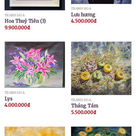
TRANH HOA
Lưu hương
TRANH HOA
Hoa Thuỷ Tiên (3)
4.500.000
₫
9.900.000
₫
TRANH HOA
Lys
TRANH HOA
4.000.000
₫
Tháng Tám
5.500.000
₫