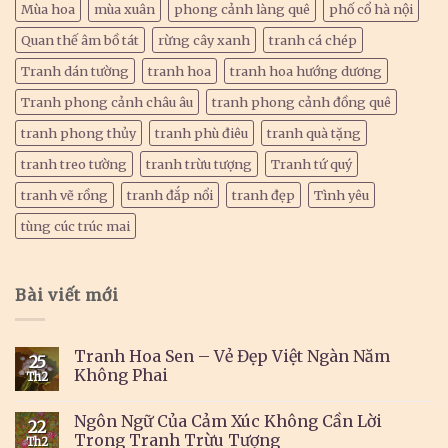
Mùa hoa
mùa xuân
phong cảnh làng quê
phố cổ hà nội
Quan thế âm bồ tát
rừng cây xanh
tranh cá chép
Tranh dán tường
tranh hoa
tranh hoa hướng dương
Tranh phong cảnh châu âu
tranh phong cảnh đồng quê
tranh phong thủy
tranh phù điêu
tranh quà tặng
tranh treo tường
tranh trừu tượng
Tranh tứ quý
tranh vẽ rồng
tranh đắp nổi
tranh đẹp
Tình yêu
tùng cúc trúc mai
Bài viết mới
Tranh Hoa Sen – Vẻ Đẹp Việt Ngàn Năm
25
Không Phai
Th2
Ngôn Ngữ Của Cảm Xúc Không Cần Lời
22
Trong Tranh Trừu Tượng
Th2