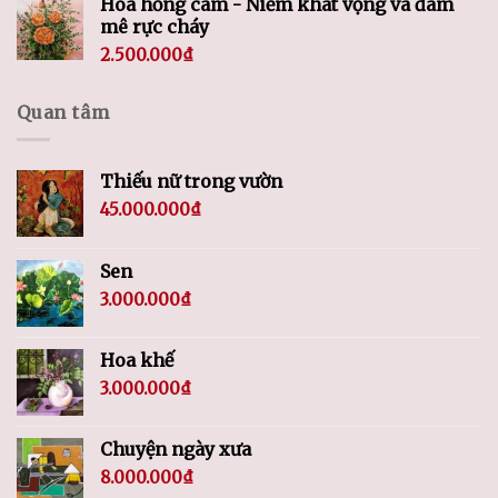
Hoa hồng cam - Niềm khát vọng và đam
mê rực cháy
2.500.000
₫
Quan tâm
Thiếu nữ trong vườn
45.000.000
₫
Sen
3.000.000
₫
Hoa khế
3.000.000
₫
Chuyện ngày xưa
8.000.000
₫