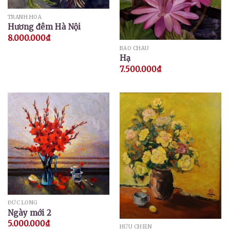
TRANH HOA
Hương đêm Hà Nội
8.000.000
₫
BẢO CHÂU
Hạ
7.500.000
₫
ĐỨC LONG
Ngày mới 2
5.000.000
₫
HỮU CHIẾN