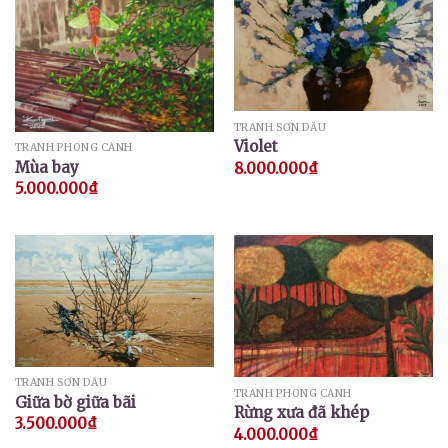
TRANH SƠN DẦU
Violet
TRANH PHONG CẢNH
Mùa bay
8.000.000
₫
5.000.000
₫
TRANH SƠN DẦU
TRANH PHONG CẢNH
Giữa bờ giữa bãi
Rừng xưa đã khép
3.500.000
₫
4.000.000
₫