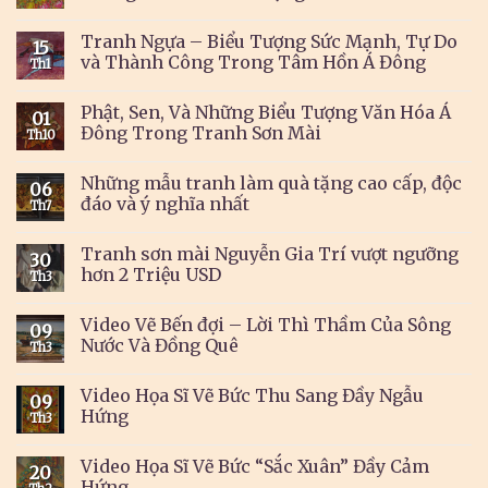
Tranh Ngựa – Biểu Tượng Sức Mạnh, Tự Do
15
và Thành Công Trong Tâm Hồn Á Đông
Th1
Phật, Sen, Và Những Biểu Tượng Văn Hóa Á
01
Đông Trong Tranh Sơn Mài
Th10
Những mẫu tranh làm quà tặng cao cấp, độc
06
đáo và ý nghĩa nhất
Th7
Tranh sơn mài Nguyễn Gia Trí vượt ngưỡng
30
hơn 2 Triệu USD
Th3
Video Vẽ Bến đợi – Lời Thì Thầm Của Sông
09
Nước Và Đồng Quê
Th3
Video Họa Sĩ Vẽ Bức Thu Sang Đầy Ngẫu
09
Hứng
Th3
Video Họa Sĩ Vẽ Bức “Sắc Xuân” Đầy Cảm
20
Hứng