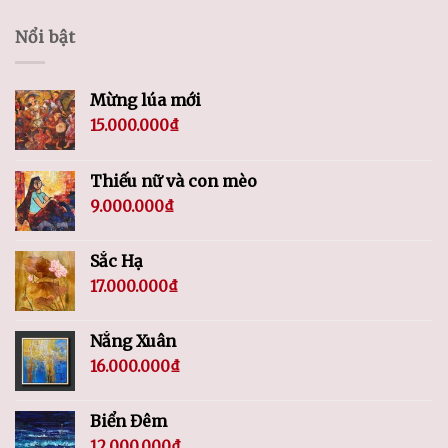
Nổi bật
Mừng lúa mới
15.000.000
₫
Thiếu nữ và con mèo
9.000.000
₫
Sắc Hạ
17.000.000
₫
Nắng Xuân
16.000.000
₫
Biển Đêm
12.000.000
₫