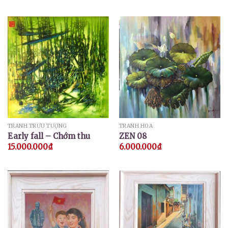
TRANH TRỪU TƯỢNG
TRANH HOA
Early fall – Chớm thu
ZEN 08
15.000.000
₫
6.000.000
₫