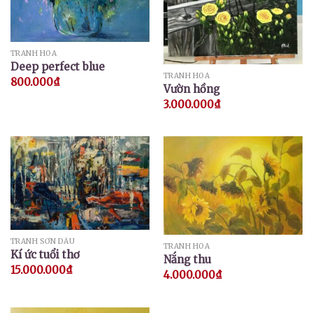
TRANH HOA
Deep perfect blue
TRANH HOA
800.000
₫
Vườn hồng
3.000.000
₫
TRANH SƠN DẦU
TRANH HOA
Kí ức tuổi thơ
Nắng thu
15.000.000
₫
4.000.000
₫