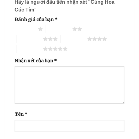
Hãy là người đầu tiên nhận xét “Cùng Hoa
Cúc Tím”
Đánh giá của bạn
*
1 trên 5 sao
2 trên 5 sao
3 trên 5 sao
4 trên 5 sao
5 trên 5 sao
Nhận xét của bạn
*
Tên
*