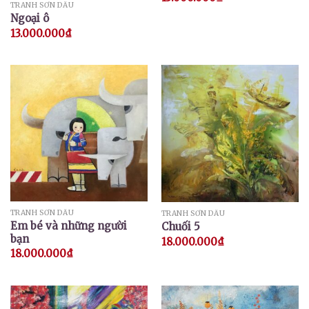
TRANH SƠN DẦU
Ngoại ô
13.000.000
₫
TRANH SƠN DẦU
TRANH SƠN DẦU
Em bé và những người
Chuối 5
bạn
18.000.000
₫
18.000.000
₫