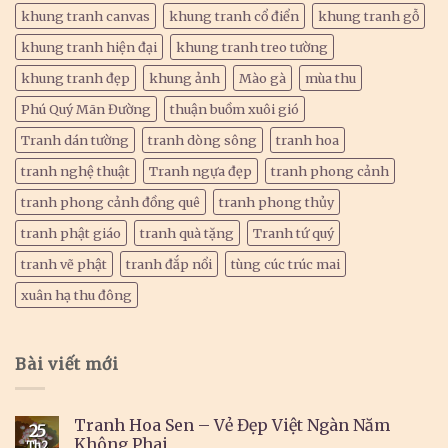
khung tranh canvas
khung tranh cổ điển
khung tranh gỗ
khung tranh hiện đại
khung tranh treo tường
khung tranh đẹp
khung ảnh
Mào gà
mùa thu
Phú Quý Mãn Đường
thuận buồm xuôi gió
Tranh dán tường
tranh dòng sông
tranh hoa
tranh nghệ thuật
Tranh ngựa đẹp
tranh phong cảnh
tranh phong cảnh đồng quê
tranh phong thủy
tranh phật giáo
tranh quà tặng
Tranh tứ quý
tranh vẽ phật
tranh đắp nổi
tùng cúc trúc mai
xuân hạ thu đông
Bài viết mới
Tranh Hoa Sen – Vẻ Đẹp Việt Ngàn Năm
25
Không Phai
Th2