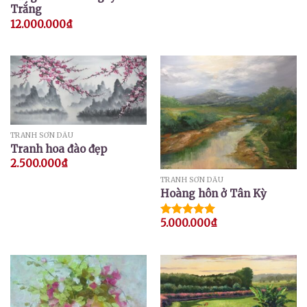
Trắng
12.000.000
₫
TRANH SƠN DẦU
Tranh hoa đào đẹp
2.500.000
₫
TRANH SƠN DẦU
Hoàng hôn ở Tân Kỳ
5.000.000
₫
Được xếp
hạng
5.00
5 sao