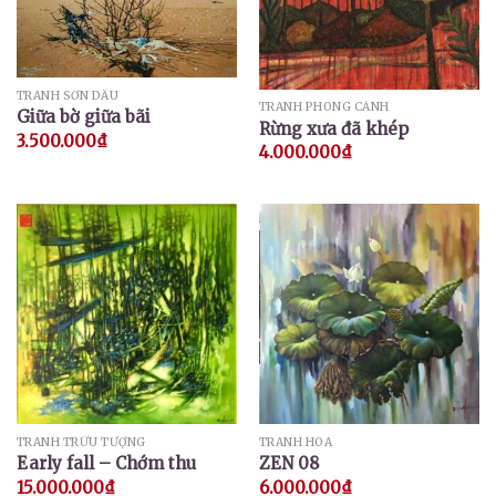
TRANH SƠN DẦU
TRANH PHONG CẢNH
Giữa bờ giữa bãi
Rừng xưa đã khép
3.500.000
₫
4.000.000
₫
TRANH TRỪU TƯỢNG
TRANH HOA
Early fall – Chớm thu
ZEN 08
15.000.000
₫
6.000.000
₫