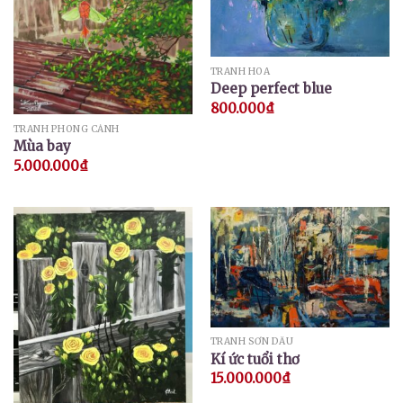
TRANH HOA
Deep perfect blue
800.000
₫
TRANH PHONG CẢNH
Mùa bay
5.000.000
₫
TRANH SƠN DẦU
Kí ức tuổi thơ
15.000.000
₫