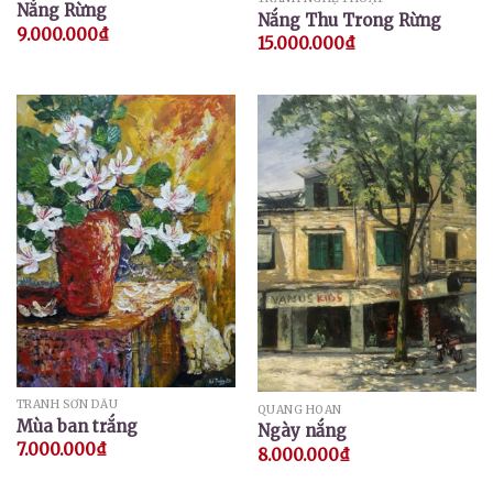
Nắng Rừng
Nắng Thu Trong Rừng
9.000.000
₫
15.000.000
₫
TRANH SƠN DẦU
QUANG HOAN
Mùa ban trắng
Ngày nắng
7.000.000
₫
8.000.000
₫