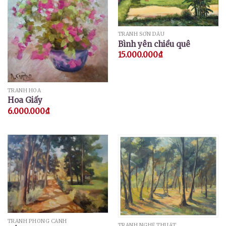
TRANH SƠN DẦU
Bình yên chiều quê
15.000.000
₫
TRANH HOA
Hoa Giấy
6.000.000
₫
TRANH PHONG CẢNH
TRANH NGHỆ THUẬT