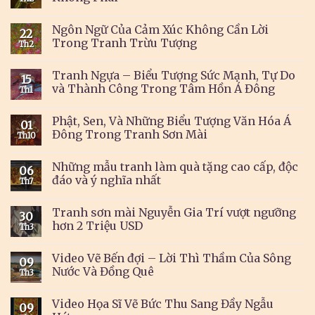
Ngôn Ngữ Của Cảm Xúc Không Cần Lời
22
Trong Tranh Trừu Tượng
Th2
Tranh Ngựa – Biểu Tượng Sức Mạnh, Tự Do
15
và Thành Công Trong Tâm Hồn Á Đông
Th1
Phật, Sen, Và Những Biểu Tượng Văn Hóa Á
01
Đông Trong Tranh Sơn Mài
Th10
Những mẫu tranh làm quà tặng cao cấp, độc
06
đáo và ý nghĩa nhất
Th7
Tranh sơn mài Nguyễn Gia Trí vượt ngưỡng
30
hơn 2 Triệu USD
Th3
Video Vẽ Bến đợi – Lời Thì Thầm Của Sông
09
Nước Và Đồng Quê
Th3
Video Họa Sĩ Vẽ Bức Thu Sang Đầy Ngẫu
09