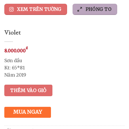
XEM TRÊN TƯỜNG
PHÓNG TO
Violet
₫
8.000.000
Sơn dầu
Kt: 65*81
Năm 2019
THÊM VÀO GIỎ
MUA NGAY