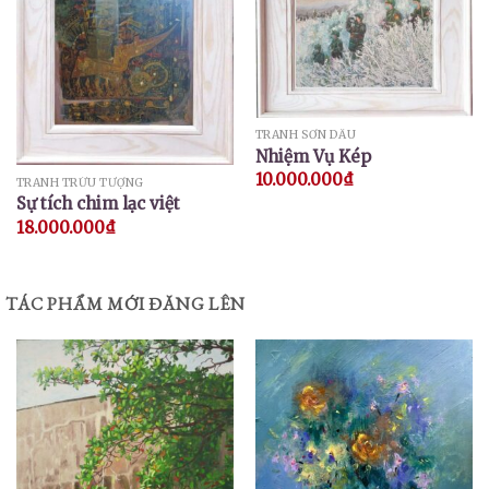
TRANH SƠN DẦU
Nhiệm Vụ Kép
10.000.000
₫
TRANH TRỪU TƯỢNG
Sự tích chim lạc việt
18.000.000
₫
TÁC PHẨM MỚI ĐĂNG LÊN