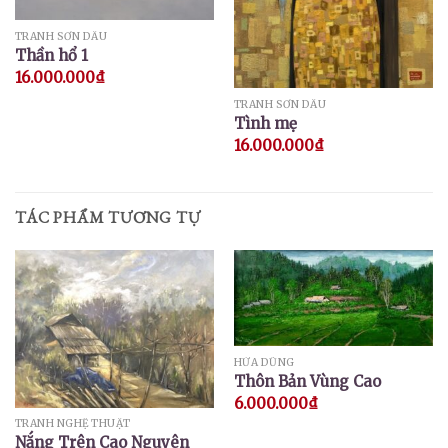
TRANH SƠN DẦU
Thần hổ 1
16.000.000
₫
TRANH SƠN DẦU
Tình mẹ
16.000.000
₫
TÁC PHẨM TƯƠNG TỰ
HỨA DŨNG
Thôn Bản Vùng Cao
6.000.000
₫
TRANH NGHỆ THUẬT
Nắng Trên Cao Nguyên