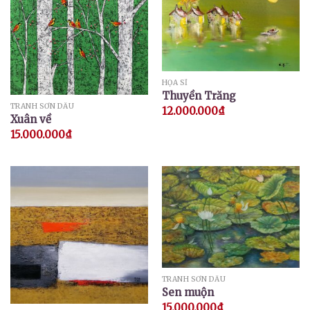
HỌA SĨ
Thuyền Trăng
TRANH SƠN DẦU
12.000.000
₫
Xuân về
15.000.000
₫
TRANH SƠN DẦU
Sen muộn
15.000.000
₫