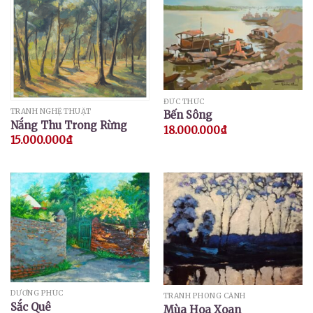
ĐỨC THỨC
TRANH NGHỆ THUẬT
Bến Sông
Nắng Thu Trong Rừng
18.000.000
₫
15.000.000
₫
DƯƠNG PHÚC
TRANH PHONG CẢNH
Sắc Quê
Mùa Hoa Xoan