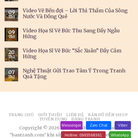
Video Vẽ Bến đợi – Lời Thì Thầm Của Sông
09
Nước Và Đồng Quê
Th3
Video Họa Sĩ Vẽ Bức Thu Sang Đầy Ngẫu
09
Hứng
Th3
Video Họa Sĩ Vẽ Bức “Sắc Xuân” Đầy Cảm
20
Hứng
Th2
Nghệ Thuật Gửi Trao Tâm Ý Trong Tranh
07
Quà Tặng
Th2
TRANG CHỦ
GIỚI THIỆU
LIÊN HỆ
BẢN ĐỒ ĐẾN SHOP
TUYỂN DỤNG
ĐĂNG TRANH
Messenger
Zalo Chat
Viber
Copyright © 2026 BÁN TRANH. Ghi rõ nguồn
"bantranh.com" khi sử dụng thông tin từ website này
Hotline: 0983568361
WhatsApp