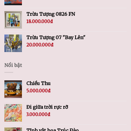
Trừu Tượng 0826 FN
18.000.000
₫
Trừu Tượng 07 "Bay Lên"
20.000.000
₫
Nổi bật
Chiều Thu
5.000.000
₫
Đi giữa trời rực rỡ
3.000.000
₫
Tĩnh vật hoa Trúc Đào