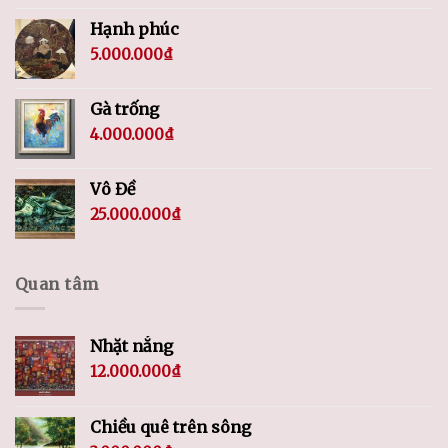
Hạnh phúc
5.000.000
₫
Gà trống
4.000.000
₫
Vô Đề
25.000.000
₫
Quan tâm
Nhặt nắng
12.000.000
₫
Chiều quê trên sông