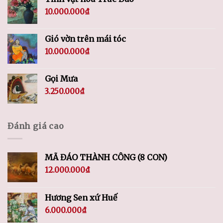
10.000.000
₫
Gió vờn trên mái tóc
10.000.000
₫
Gọi Mưa
3.250.000
₫
Đánh giá cao
MÃ ĐÁO THÀNH CÔNG (8 CON)
12.000.000
₫
Hương Sen xứ Huế
6.000.000
₫