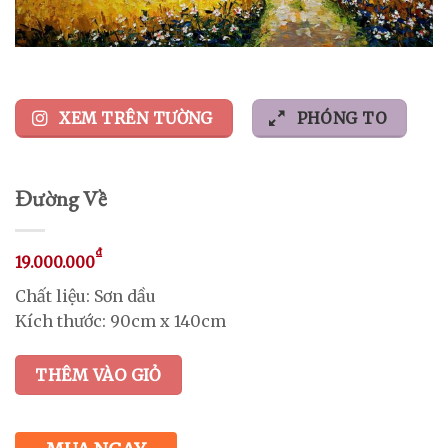
XEM TRÊN TƯỜNG
PHÓNG TO
Đường Về
₫
19.000.000
Chất liệu: Sơn dầu
Kích thước: 90cm x 140cm
THÊM VÀO GIỎ