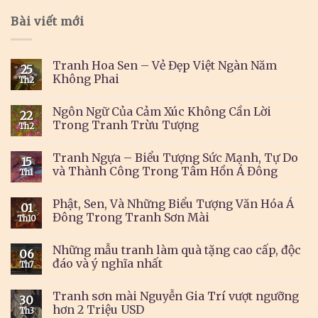
Bài viết mới
Tranh Hoa Sen – Vẻ Đẹp Việt Ngàn Năm
25
Không Phai
Th2
Ngôn Ngữ Của Cảm Xúc Không Cần Lời
22
Trong Tranh Trừu Tượng
Th2
Tranh Ngựa – Biểu Tượng Sức Mạnh, Tự Do
15
và Thành Công Trong Tâm Hồn Á Đông
Th1
Phật, Sen, Và Những Biểu Tượng Văn Hóa Á
01
Đông Trong Tranh Sơn Mài
Th10
Những mẫu tranh làm quà tặng cao cấp, độc
06
đáo và ý nghĩa nhất
Th7
Tranh sơn mài Nguyễn Gia Trí vượt ngưỡng
30
hơn 2 Triệu USD
Th3