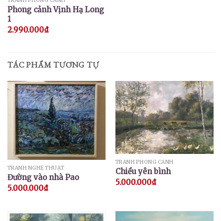
TRANH PHONG CẢNH
Phong cảnh Vịnh Hạ Long
1
2.990.000
₫
TÁC PHẨM TƯƠNG TỰ
TRANH PHONG CẢNH
TRANH NGHỆ THUẬT
Chiều yên bình
Đường vào nhà Pao
5.000.000
₫
5.000.000
₫