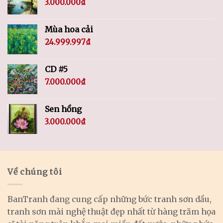
3.000.000
₫
Mùa hoa cải
24.999.997
₫
CD #5
7.000.000
₫
Sen hồng
3.000.000
₫
Về chúng tôi
BanTranh đang cung cấp những bức tranh sơn dầu,
tranh sơn mài nghệ thuật đẹp nhất từ hàng trăm họa