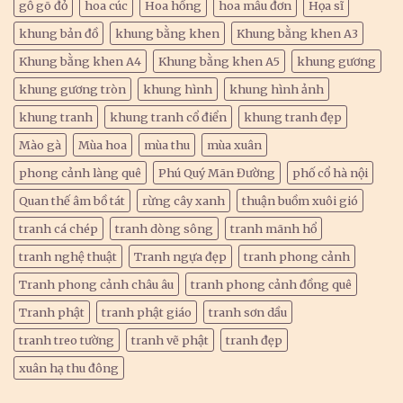
gỗ gõ đỏ
hoa cúc
Hoa hồng
hoa mẫu đơn
Họa sĩ
khung bản đồ
khung bằng khen
Khung bằng khen A3
Khung bằng khen A4
Khung bằng khen A5
khung gương
khung gương tròn
khung hình
khung hình ảnh
khung tranh
khung tranh cổ điển
khung tranh đẹp
Mào gà
Mùa hoa
mùa thu
mùa xuân
phong cảnh làng quê
Phú Quý Mãn Đường
phố cổ hà nội
Quan thế âm bồ tát
rừng cây xanh
thuận buồm xuôi gió
tranh cá chép
tranh dòng sông
tranh mãnh hổ
tranh nghệ thuật
Tranh ngựa đẹp
tranh phong cảnh
Tranh phong cảnh châu âu
tranh phong cảnh đồng quê
Tranh phật
tranh phật giáo
tranh sơn dầu
tranh treo tường
tranh vẽ phật
tranh đẹp
xuân hạ thu đông