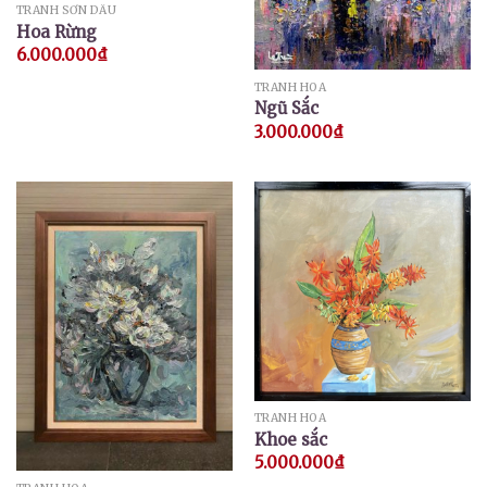
TRANH SƠN DẦU
Hoa Rừng
6.000.000
₫
TRANH HOA
Ngũ Sắc
3.000.000
₫
TRANH HOA
Khoe sắc
5.000.000
₫