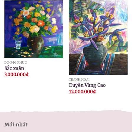
DƯƠNG PHÚC
Sắc xuân
3.000.000
₫
TRANH HOA
Duyên Vùng Cao
12.000.000
₫
Mới nhất