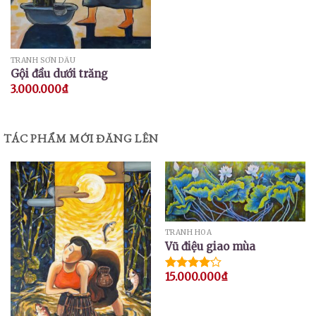
TRANH SƠN DẦU
Gội đầu dưới trăng
3.000.000
₫
TÁC PHẨM MỚI ĐĂNG LÊN
TRANH HOA
Vũ điệu giao mùa
15.000.000
₫
Được
xếp hạng
4.00
5
sao