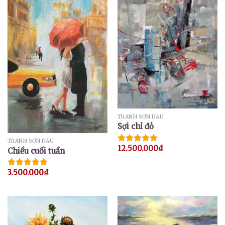
TRANH SƠN DẦU
Sợi chỉ đỏ
TRANH SƠN DẦU
12.500.000
₫
Được xếp
Chiều cuối tuần
hạng
5.00
5 sao
3.500.000
₫
Được xếp
hạng
5.00
5 sao