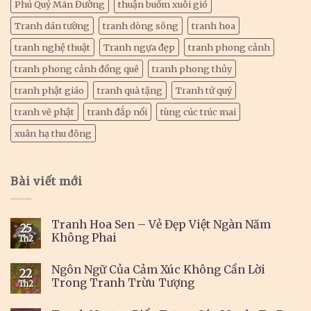
Phú Quý Mãn Đường
thuận buồm xuôi gió
Tranh dán tường
tranh dòng sông
tranh hoa
tranh nghệ thuật
Tranh ngựa đẹp
tranh phong cảnh
tranh phong cảnh đồng quê
tranh phong thủy
tranh phật giáo
tranh quà tặng
Tranh tứ quý
tranh vẽ phật
tranh đắp nổi
tùng cúc trúc mai
xuân hạ thu đông
Bài viết mới
Tranh Hoa Sen – Vẻ Đẹp Việt Ngàn Năm
25
Không Phai
Th2
Ngôn Ngữ Của Cảm Xúc Không Cần Lời
22
Trong Tranh Trừu Tượng
Th2