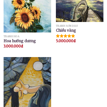
TRANH SƠN DẦU
Chiều vàng
TRANH HOA
5.000.000
₫
Hoa hướng dương
Được xếp
hạng
5.00
3.000.000
₫
5 sao