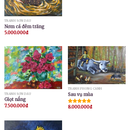
TRANH SƠN DẦU
Nơm cá đêm trăng
5.000.000
₫
TRANH PHONG CẢNH
Sau vụ mùa
TRANH SƠN DẦU
Giọt nắng
7.500.000
₫
8.000.000
₫
Được xếp
hạng
5.00
5 sao