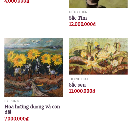
4.000.000
₫
HỮU CHIẾN
Sắc Tím
12.000.000
₫
TRANH HOA
Sắc sen
11.000.000
₫
BÁ CUNG
Hoa hướng dương và con
dê!
7.000.000
₫