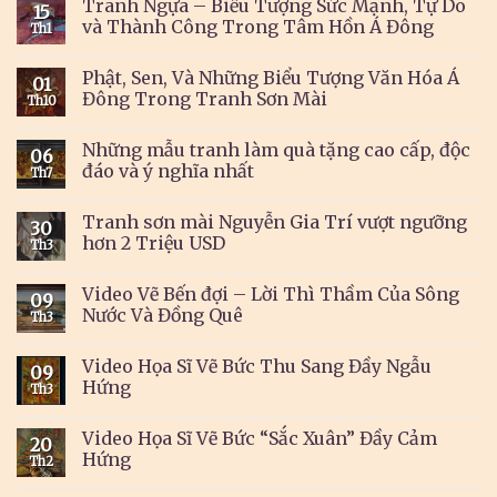
Tranh Ngựa – Biểu Tượng Sức Mạnh, Tự Do
15
và Thành Công Trong Tâm Hồn Á Đông
Th1
Phật, Sen, Và Những Biểu Tượng Văn Hóa Á
01
Đông Trong Tranh Sơn Mài
Th10
Những mẫu tranh làm quà tặng cao cấp, độc
06
đáo và ý nghĩa nhất
Th7
Tranh sơn mài Nguyễn Gia Trí vượt ngưỡng
30
hơn 2 Triệu USD
Th3
Video Vẽ Bến đợi – Lời Thì Thầm Của Sông
09
Nước Và Đồng Quê
Th3
Video Họa Sĩ Vẽ Bức Thu Sang Đầy Ngẫu
09
Hứng
Th3
Video Họa Sĩ Vẽ Bức “Sắc Xuân” Đầy Cảm
20
Hứng
Th2