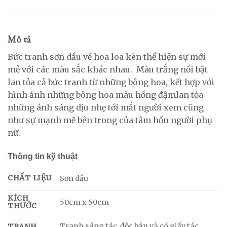
Mô tả
Bức tranh sơn dầu về hoa loa kèn thể hiện sự mới
mẻ với các màu sắc khác nhau. Màu trắng nổi bật
lan tỏa cả bức tranh từ những bông hoa, kết hợp với
hình ảnh những bông hoa màu hồng đậmlan tỏa
những ánh sáng dịu nhẹ tới mắt người xem cũng
như sự mạnh mẽ bên trong của tâm hồn người phụ
nữ.
Thông tin kỹ thuật
CHẤT LIỆU
Sơn dầu
KÍCH
50cm x 50cm
THƯỚC
Tranh sáng tác, độc bản và có giấy tác
TRANH