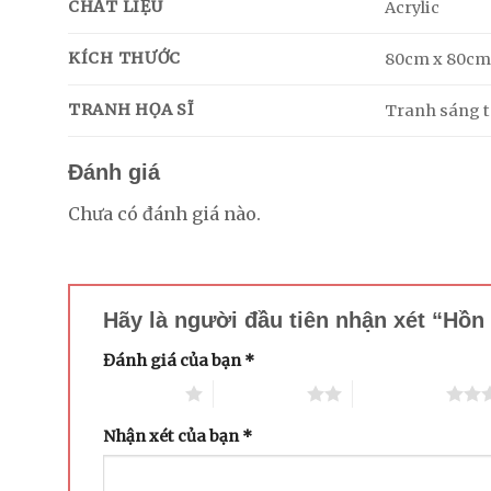
CHẤT LIỆU
Acrylic
KÍCH THƯỚC
80cm x 80c
TRANH HỌA SĨ
Tranh sáng tá
Đánh giá
Chưa có đánh giá nào.
Hãy là người đầu tiên nhận xét “Hồ
Đánh giá của bạn
*
1 trên 5 sao
2 trên 5 sao
3 trên 5 sao
Nhận xét của bạn
*