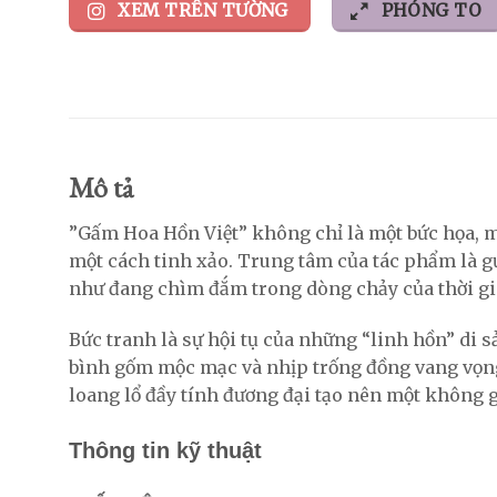
XEM TRÊN TƯỜNG
PHÓNG TO
Mô tả
​”Gấm Hoa Hồn Việt” không chỉ là một bức họa, m
một cách tinh xảo. Trung tâm của tác phẩm là gư
như đang chìm đắm trong dòng chảy của thời gia
​Bức tranh là sự hội tụ của những “linh hồn” di 
bình gốm mộc mạc và nhịp trống đồng vang vọng
loang lổ đầy tính đương đại tạo nên một không 
Thông tin kỹ thuật