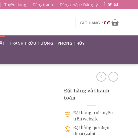
Tuyển dụng
Đăng tranh
Đăng nhập / Đăng ký
0
₫
GIỎ HÀNG /
ẬT
TRANH TRỪU TƯỢNG
PHONG THỦY
Đặt hàng và thanh
toán
Đặt hàng trực tuyến
trên website.
Đặt hàng qua điện
thoại (zalo):