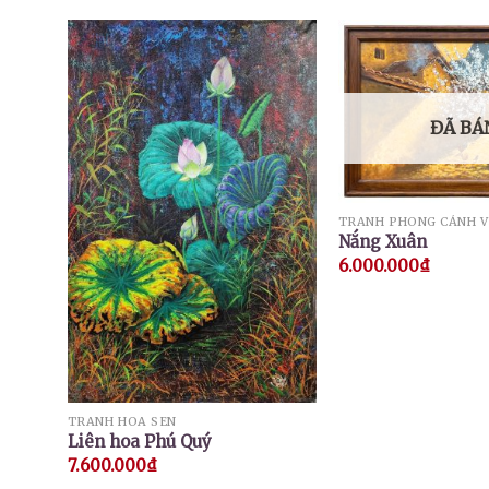
ĐÃ BÁ
TRANH PHONG CẢNH 
Nắng Xuân
6.000.000
₫
TRANH HOA SEN
Liên hoa Phú Quý
7.600.000
₫