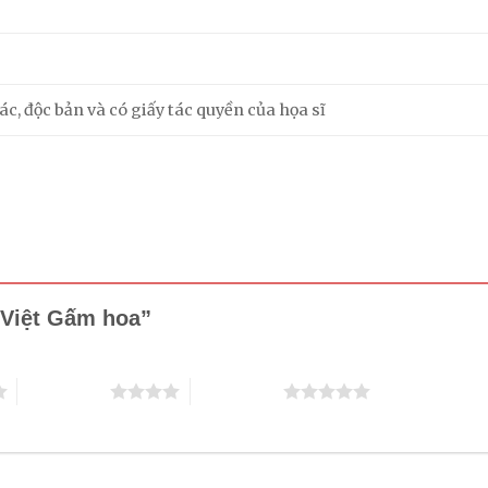
m
c, độc bản và có giấy tác quyền của họa sĩ
n Việt Gấm hoa”
4 trên 5 sao
5 trên 5 sao