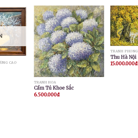
N
TRANH PHONG
Thu Hà Nội
VÙNG CAO
15.000.000
₫
TRANH HOA
Cẩm Tú Khoe Sắc
6.500.000
₫