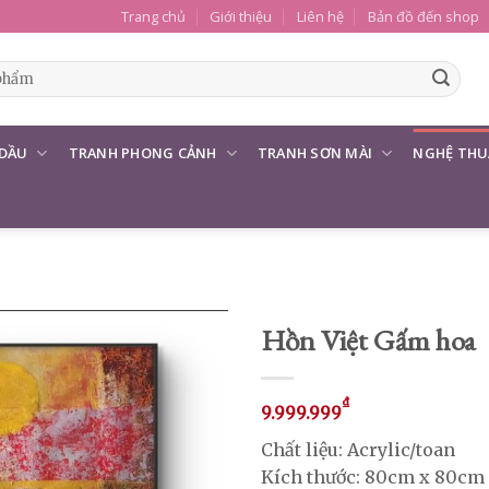
Trang chủ
Giới thiệu
Liên hệ
Bản đồ đến shop
 DẦU
TRANH PHONG CẢNH
TRANH SƠN MÀI
NGHỆ THU
Hồn Việt Gấm hoa
₫
9.999.999
Chất liệu: Acrylic/toan
Kích thước: 80cm x 80cm