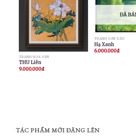
ĐÃ BÁ
TRANH SƠN DẦU
Hạ Xanh
6.000.000
₫
TRANH HOA SEN
THU Liên
9.000.000
₫
TÁC PHẨM MỚI ĐĂNG LÊN