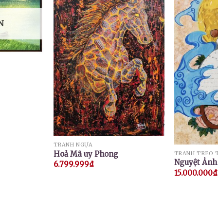
N
TRANH NGỰA
Hoả Mã uy Phong
TRANH TREO 
Nguyệt Ảnh
6.799.999
₫
15.000.000
₫