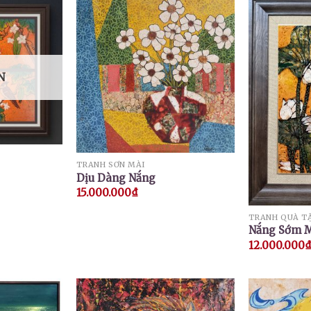
N
TRANH SƠN MÀI
Dịu Dàng Nắng
15.000.000
₫
TRANH QUÀ T
Nắng Sớm 
12.000.000