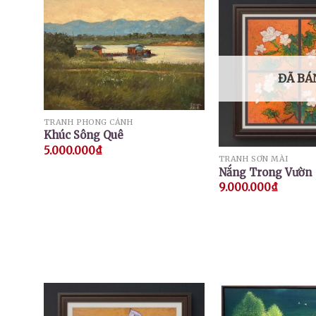
ĐÃ BÁ
TRANH PHONG CẢNH
Khúc Sông Quê
5.000.000
₫
TRANH SƠN MÀI
Nắng Trong Vườn
9.000.000
₫