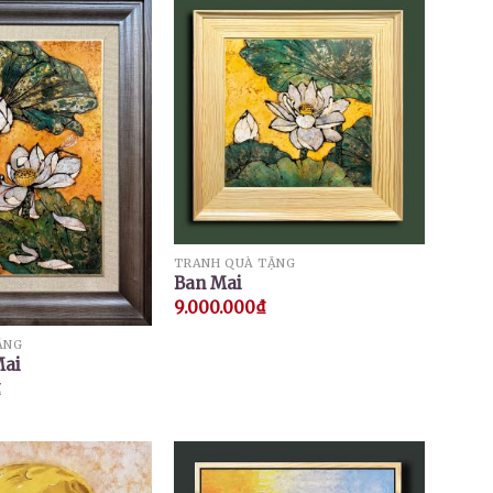
TRANH QUÀ TẶNG
Ban Mai
9.000.000
₫
ẶNG
Mai
₫