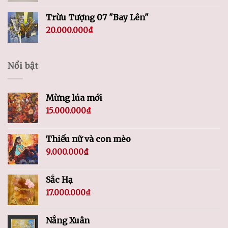
Trừu Tượng 07 "Bay Lên"
20.000.000
₫
Nổi bật
Mừng lúa mới
15.000.000
₫
Thiếu nữ và con mèo
9.000.000
₫
Sắc Hạ
17.000.000
₫
Nắng Xuân