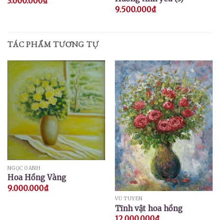
3.000.000
₫
9.500.000
₫
TÁC PHẨM TƯƠNG TỰ
NGỌC OANH
Hoa Hồng Vàng
9.000.000
₫
VŨ TUYÊN
Tĩnh vật hoa hồng
12.000.000
₫