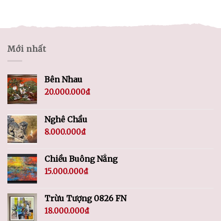
Mới nhất
Bên Nhau
20.000.000
₫
Nghê Chầu
8.000.000
₫
Chiều Buông Nắng
15.000.000
₫
Trừu Tượng 0826 FN
18.000.000
₫