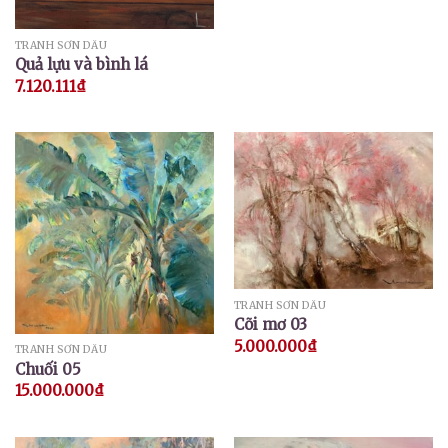
TRANH SƠN DẦU
Quả lựu và bình lá
7.120.111
₫
TRANH SƠN DẦU
Cõi mơ 03
5.000.000
₫
TRANH SƠN DẦU
Chuối 05
15.000.000
₫