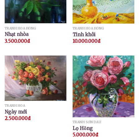
TRANH HOA HỒNG
TRANH HOA HỒNG
Nhạt nhòa
Tinh khôi
3.500.000
₫
10.000.000
₫
TRANH HOA
Ngày mới
2.500.000
₫
TRANH SƠN DẦU
Lọ Hồng
5.000.000
₫