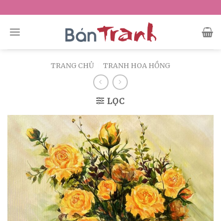
Skip
to
content
TRANG CHỦ
/
TRANH HOA HỒNG
LỌC