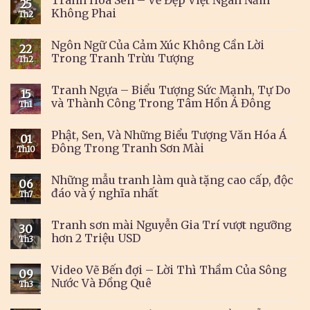
Tranh Hoa Sen – Vẻ Đẹp Việt Ngàn Năm
25
Không Phai
Th2
Ngôn Ngữ Của Cảm Xúc Không Cần Lời
22
Trong Tranh Trừu Tượng
Th2
Tranh Ngựa – Biểu Tượng Sức Mạnh, Tự Do
15
và Thành Công Trong Tâm Hồn Á Đông
Th1
Phật, Sen, Và Những Biểu Tượng Văn Hóa Á
01
Đông Trong Tranh Sơn Mài
Th10
Những mẫu tranh làm quà tặng cao cấp, độc
06
đáo và ý nghĩa nhất
Th7
Tranh sơn mài Nguyễn Gia Trí vượt ngưỡng
30
hơn 2 Triệu USD
Th3
Video Vẽ Bến đợi – Lời Thì Thầm Của Sông
09
Nước Và Đồng Quê
Th3