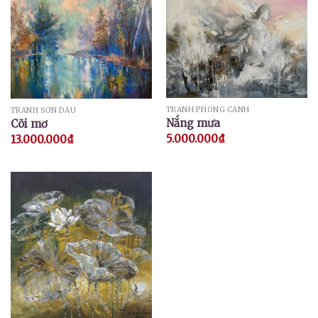
TRANH PHONG CẢNH
TRANH SƠN DẦU
Nắng mưa
Cõi mơ
5.000.000
₫
13.000.000
₫