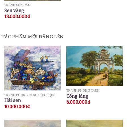
TRANH SƠN DẦU
Sen vàng
18.000.000
₫
TÁC PHẨM MỚI ĐĂNG LÊN
TRANH PHONG CẢNH
TRANH PHONG CẢNH ĐỒNG QUÊ
Cổng làng
Hái sen
6.000.000
₫
10.000.000
₫