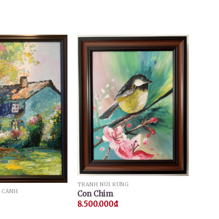
TRANH NÚI RỪNG
 CẢNH
Con Chim
8.500.000
₫