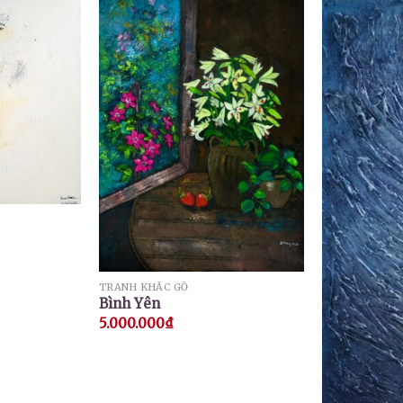
TRANH KHẮC GỖ
Bình Yên
5.000.000
₫