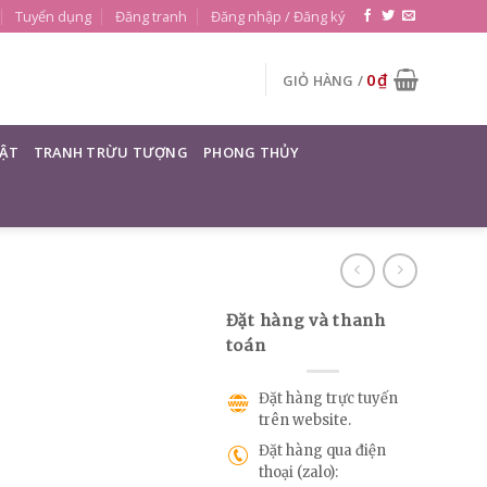
Tuyển dụng
Đăng tranh
Đăng nhập / Đăng ký
0
₫
GIỎ HÀNG /
ẬT
TRANH TRỪU TƯỢNG
PHONG THỦY
Đặt hàng và thanh
toán
Đặt hàng trực tuyến
trên website.
Đặt hàng qua điện
thoại (zalo):