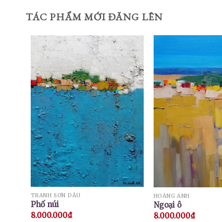
TÁC PHẨM MỚI ĐĂNG LÊN
TRANH SƠN DẦU
HOÀNG ANH
Phố núi
Ngoại ô
8.000.000
₫
8.000.000
₫