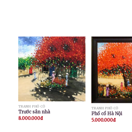
TRANH PHỐ CỔ
TRANH PHỐ CỔ
Trước sân nhà
Phố cổ Hà Nội
8.000.000
₫
5.000.000
₫