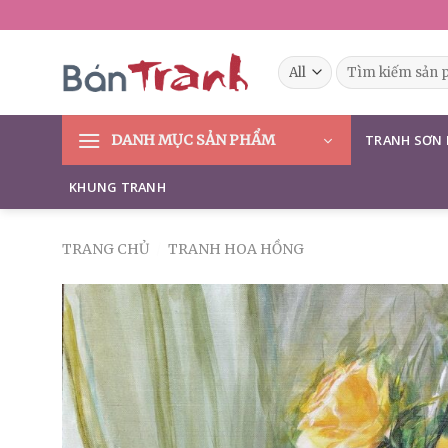
Skip
to
content
Tìm
kiếm:
DANH MỤC SẢN PHẨM
TRANH SƠN
KHUNG TRANH
TRANG CHỦ
/
TRANH HOA HỒNG