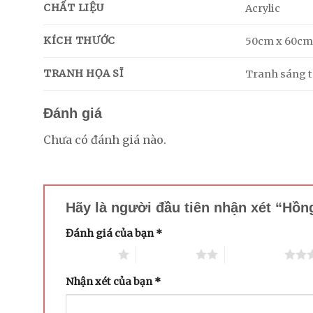
CHẤT LIỆU
Acrylic
KÍCH THƯỚC
50cm x 60c
TRANH HỌA SĨ
Tranh sáng tá
Đánh giá
Chưa có đánh giá nào.
Hãy là người đầu tiên nhận xét “Hồ
Đánh giá của bạn
*
1 trên 5 sao
2 trên 5 sao
3 trên 5 sao
Nhận xét của bạn
*