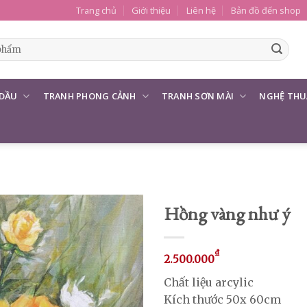
Trang chủ
Giới thiệu
Liên hệ
Bản đồ đến shop
 DẦU
TRANH PHONG CẢNH
TRANH SƠN MÀI
NGHỆ THU
Hồng vàng như ý
₫
2.500.000
Chất liệu arcylic
Kích thước 50x 60cm