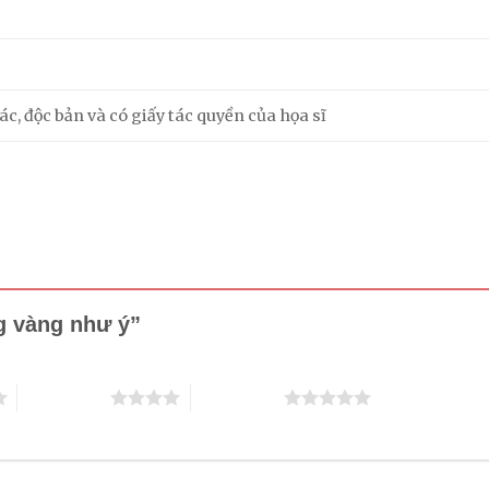
m
c, độc bản và có giấy tác quyền của họa sĩ
ng vàng như ý”
4 trên 5 sao
5 trên 5 sao