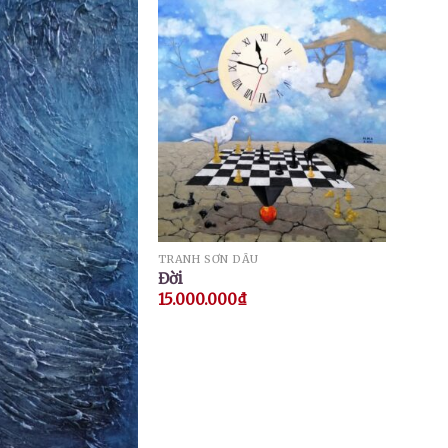
TRANH SƠN DẦU
Đời
15.000.000
₫