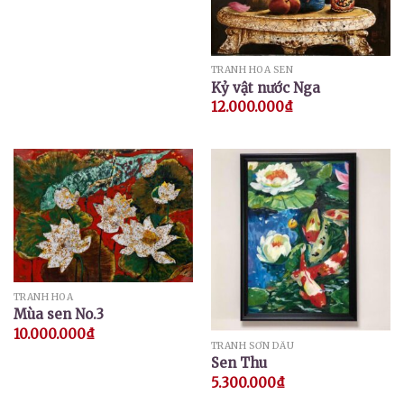
TRANH HOA SEN
Kỷ vật nước Nga
12.000.000
₫
TRANH HOA
Mùa sen No.3
10.000.000
₫
TRANH SƠN DẦU
Sen Thu
5.300.000
₫