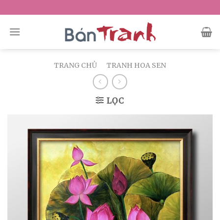
Skip
to
content
TRANG CHỦ
/
TRANH HOA SEN
LỌC