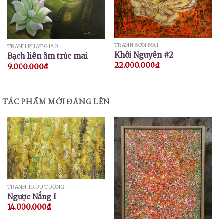
TRANH SƠN MÀI
TRANH PHẬT GIÁO
Khôi Nguyên #2
Bạch liên âm trúc mai
22.000.000
₫
9.000.000
₫
TÁC PHẨM MỚI ĐĂNG LÊN
TRANH TRỪU TƯỢNG
Ngược Nắng I
14.000.000
₫