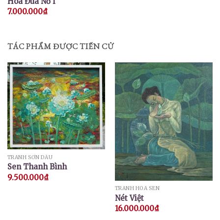
Hoa Đua Nở I
7.000.000
₫
TÁC PHẨM ĐƯỢC TIẾN CỬ
TRANH SƠN DẦU
Sen Thanh Bình
9.500.000
₫
TRANH HOA SEN
Nét Việt
16.000.000
₫