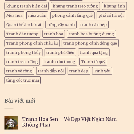
khung tranh hiện đại
khung tranh treo tường
khung ảnh
Mùa hoa
mùa xuân
phong cảnh làng quê
phố cổ hà nội
Quan thế âm bồ tát
rừng cây xanh
tranh cá chép
Tranh dán tường
tranh hoa
tranh hoa hướng dương
Tranh phong cảnh châu âu
tranh phong cảnh đồng quê
tranh phong thủy
tranh phù điêu
tranh quà tặng
tranh treo tường
tranh trừu tượng
Tranh tứ quý
tranh vẽ rồng
tranh đắp nổi
tranh đẹp
Tình yêu
tùng cúc trúc mai
Bài viết mới
Tranh Hoa Sen – Vẻ Đẹp Việt Ngàn Năm
25
Không Phai
Th2