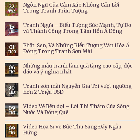
Ngôn Ngữ Của Cảm Xúc Không Cần Lời
22
Trong Tranh Trừu Tượng
Th2
Tranh Ngựa – Biểu Tượng Sức Mạnh, Tự Do
15
và Thành Công Trong Tâm Hồn Á Đông
Th1
Phật, Sen, Và Những Biểu Tượng Văn Hóa Á
01
Đông Trong Tranh Sơn Mài
Th10
Những mẫu tranh làm quà tặng cao cấp, độc
06
đáo và ý nghĩa nhất
Th7
Tranh sơn mài Nguyễn Gia Trí vượt ngưỡng
30
hơn 2 Triệu USD
Th3
Video Vẽ Bến đợi – Lời Thì Thầm Của Sông
09
Nước Và Đồng Quê
Th3
Video Họa Sĩ Vẽ Bức Thu Sang Đầy Ngẫu
09
Hứng
Th3