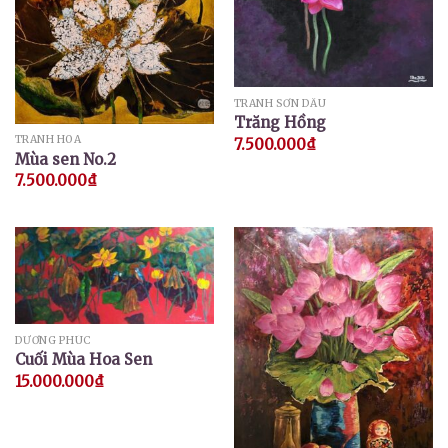
TRANH SƠN DẦU
Trăng Hồng
TRANH HOA
7.500.000
₫
Mùa sen No.2
7.500.000
₫
DƯƠNG PHÚC
Cuối Mùa Hoa Sen
15.000.000
₫