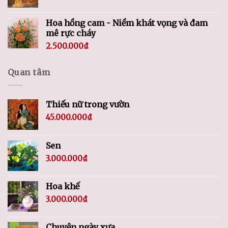
Hoa hồng cam - Niềm khát vọng và đam
mê rực cháy
2.500.000
₫
Quan tâm
Thiếu nữ trong vườn
45.000.000
₫
Sen
3.000.000
₫
Hoa khế
3.000.000
₫
Chuyện ngày xưa