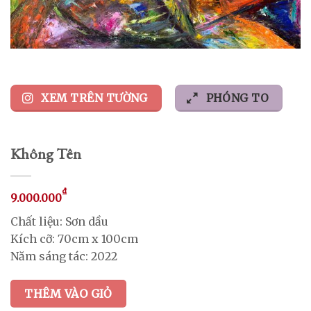
XEM TRÊN TƯỜNG
PHÓNG TO
Không Tên
₫
9.000.000
Chất liệu: Sơn dầu
Kích cỡ: 70cm x 100cm
Năm sáng tác: 2022
THÊM VÀO GIỎ