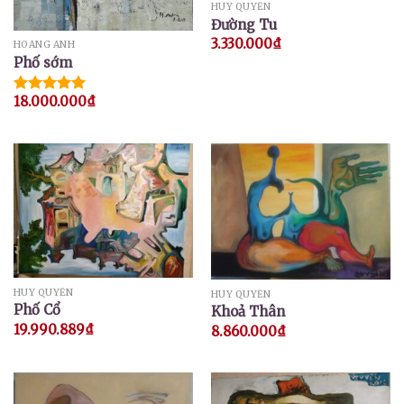
HUY QUYỂN
Đường Tu
3.330.000
₫
HOÀNG ANH
Phố sớm
18.000.000
₫
Được xếp
hạng
5.00
5 sao
HUY QUYỂN
HUY QUYỂN
Phố Cổ
Khoả Thân
19.990.889
₫
8.860.000
₫