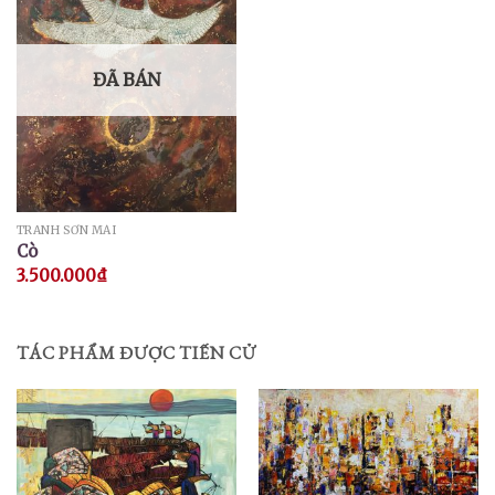
ĐÃ BÁN
TRANH SƠN MÀI
Cò
3.500.000
₫
TÁC PHẨM ĐƯỢC TIẾN CỬ