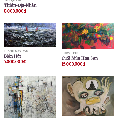
HUY QUYỂN
Thiên-Địa-Nhân
8.000.000
₫
TRANH SƠN DẦU
DƯƠNG PHÚC
Biển Hát
Cuối Mùa Hoa Sen
7.000.000
₫
15.000.000
₫