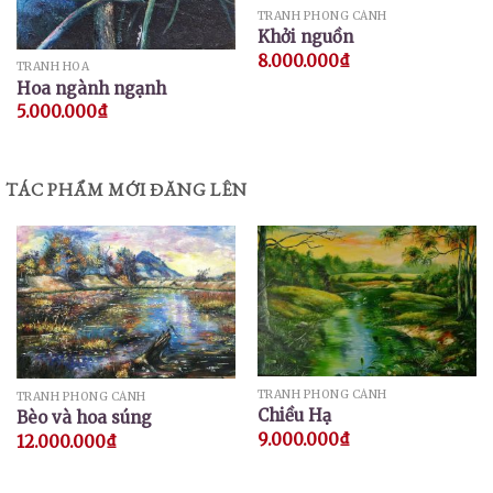
TRANH PHONG CẢNH
Khởi nguồn
8.000.000
₫
TRANH HOA
Hoa ngành ngạnh
5.000.000
₫
TÁC PHẨM MỚI ĐĂNG LÊN
TRANH PHONG CẢNH
TRANH PHONG CẢNH
Chiều Hạ
Bèo và hoa súng
9.000.000
₫
12.000.000
₫