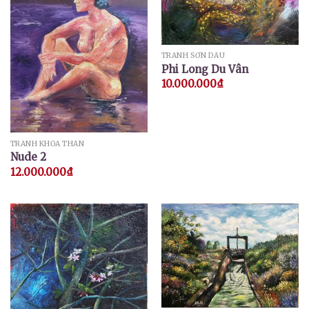
TRANH SƠN DẦU
Phi Long Du Vân
10.000.000
₫
TRANH KHỎA THÂN
Nude 2
12.000.000
₫