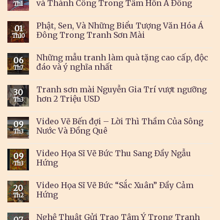
và Thành Công Trong Tâm Hồn Á Đông
Th1
Phật, Sen, Và Những Biểu Tượng Văn Hóa Á
01
Đông Trong Tranh Sơn Mài
Th10
Những mẫu tranh làm quà tặng cao cấp, độc
06
đáo và ý nghĩa nhất
Th7
Tranh sơn mài Nguyễn Gia Trí vượt ngưỡng
30
hơn 2 Triệu USD
Th3
Video Vẽ Bến đợi – Lời Thì Thầm Của Sông
09
Nước Và Đồng Quê
Th3
Video Họa Sĩ Vẽ Bức Thu Sang Đầy Ngẫu
09
Hứng
Th3
Video Họa Sĩ Vẽ Bức “Sắc Xuân” Đầy Cảm
20
Hứng
Th2
Nghệ Thuật Gửi Trao Tâm Ý Trong Tranh