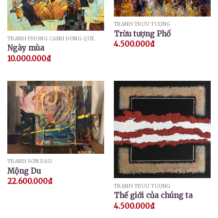
TRANH TRỪU TƯỢNG
Trừu tượng Phố
TRANH PHONG CẢNH ĐỒNG QUÊ
4.500.000
₫
Ngày mùa
10.000.000
₫
TRANH SƠN DẦU
Mộng Du
22.600.000
₫
TRANH TRỪU TƯỢNG
Thế giới của chúng ta
4.500.000
₫