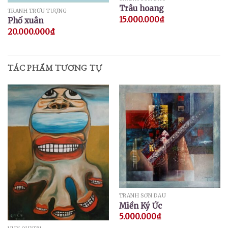
Trâu hoang
TRANH TRỪU TƯỢNG
15.000.000
₫
Phố xuân
20.000.000
₫
TÁC PHẨM TƯƠNG TỰ
TRANH SƠN DẦU
Miền Ký Ức
5.000.000
₫