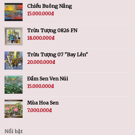
Chiều Buông Nắng
15.000.000
₫
Trừu Tượng 0826 FN
18.000.000
₫
Trừu Tượng 07 "Bay Lên"
20.000.000
₫
Đầm Sen Ven Núi
15.000.000
₫
Mùa Hoa Sen
7.000.000
₫
Nổi bật