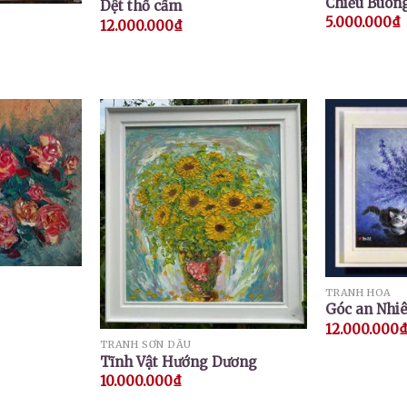
Chiều Buôn
Dệt thổ cẩm
5.000.000
₫
12.000.000
₫
TRANH HOA
Góc an Nhi
12.000.000
TRANH SƠN DẦU
Tĩnh Vật Hướng Dương
10.000.000
₫