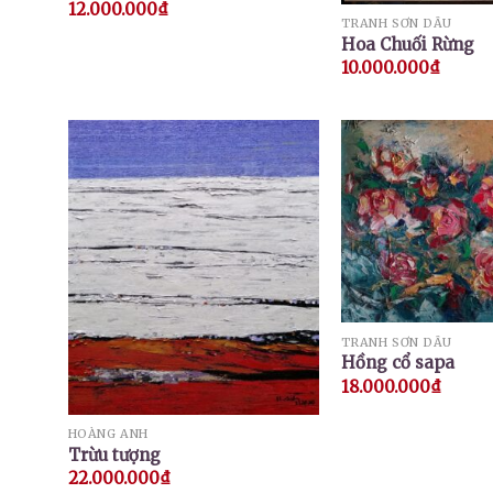
12.000.000
₫
TRANH SƠN DẦU
Hoa Chuối Rừng
10.000.000
₫
TRANH SƠN DẦU
Hồng cổ sapa
18.000.000
₫
HOÀNG ANH
Trừu tượng
22.000.000
₫