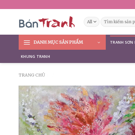
Skip
to
content
Tìm
kiếm:
DANH MỤC SẢN PHẨM
TRANH SƠN
KHUNG TRANH
TRANG CHỦ
/
/