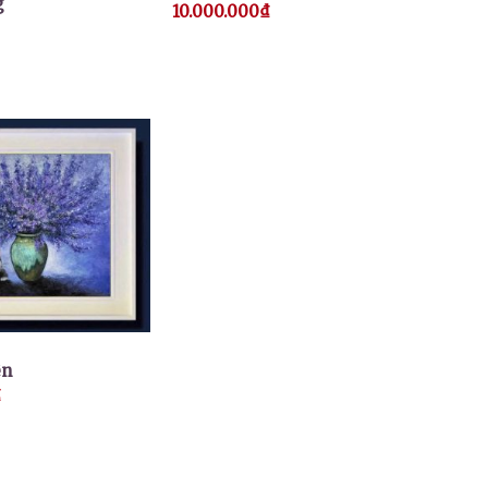
g
10.000.000
₫
ên
₫