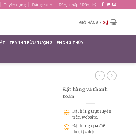
Tuyển dụng
Đăng tranh
Đăng nhập / Đăng ký
0
₫
GIỎ HÀNG /
ẬT
TRANH TRỪU TƯỢNG
PHONG THỦY
Đặt hàng và thanh
toán
Đặt hàng trực tuyến
trên website.
Đặt hàng qua điện
thoại (zalo):