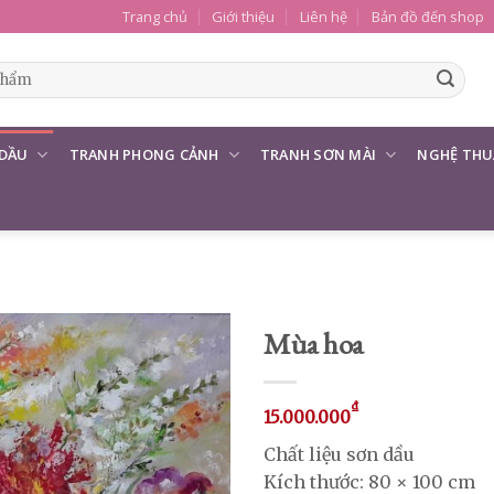
Trang chủ
Giới thiệu
Liên hệ
Bản đồ đến shop
 DẦU
TRANH PHONG CẢNH
TRANH SƠN MÀI
NGHỆ THU
Mùa hoa
₫
15.000.000
Chất liệu sơn dầu
Kích thước: 80 × 100 cm