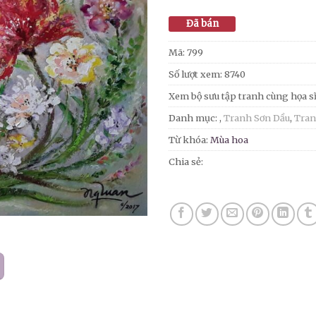
Đã bán
Mã:
799
Số lượt xem: 8740
Xem bộ sưu tập tranh cùng họa s
Danh mục:
,
Tranh Sơn Dầu
,
Tran
Từ khóa:
Mùa hoa
Chia sẻ: