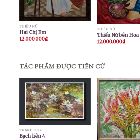
THIẾU NỮ
THIẾU NỮ
Hai Chị Em
Thiếu Nữ bên Hoa
12.000.000
₫
12.000.000
₫
TÁC PHẨM ĐƯỢC TIẾN CỬ
TRANH HOA
Bạch liên 4