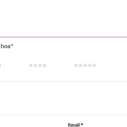
a hoa”
4 trên 5 sao
5 trên 5 sao
Email
*