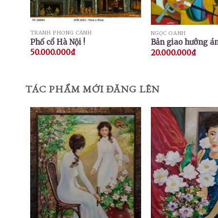
TRANH PHONG CẢNH
NGỌC OANH
Phố cổ Hà Nội !
Bản giao hưởng án
50.000.000
₫
20.000.000
₫
TÁC PHẨM MỚI ĐĂNG LÊN