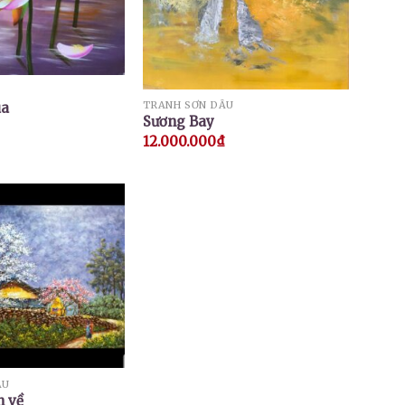
TRANH SƠN DẦU
ùa
Sương Bay
12.000.000
₫
ẦU
n về