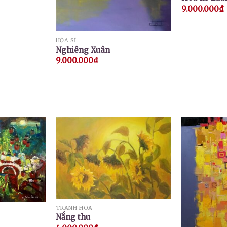
9.000.000
₫
HỌA SĨ
Nghiêng Xuân
9.000.000
₫
TRANH HOA
Nắng thu