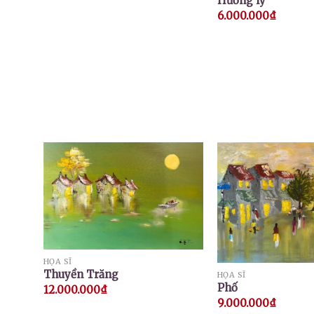
Hương ly
6.000.000
₫
HỌA SĨ
Thuyền Trăng
HỌA SĨ
Phố
12.000.000
₫
9.000.000
₫