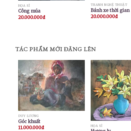
TRANH NGHỆ THUẬT
HỌA SĨ
Bánh xe thời gian
Công múa
20.000.000
₫
20.000.000
₫
TÁC PHẨM MỚI ĐĂNG LÊN
DUY LƯƠNG
Góc khuất
HỌA SĨ
11.000.000
₫