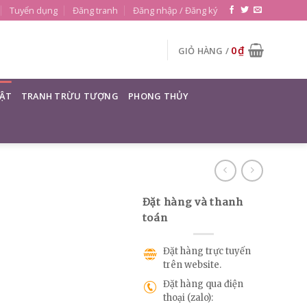
Tuyển dụng
Đăng tranh
Đăng nhập / Đăng ký
0
₫
GIỎ HÀNG /
ẬT
TRANH TRỪU TƯỢNG
PHONG THỦY
Đặt hàng và thanh
toán
Đặt hàng trực tuyến
trên website.
Đặt hàng qua điện
thoại (zalo):