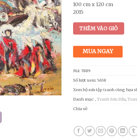
100 cm x 120 cm
2015
THÊM VÀO GIỎ
MUA NGAY
Mã:
7889
Số lượt xem: 5658
Xem bộ sưu tập tranh cùng họa s
Danh mục:
,
Tranh Sơn Dầu
,
Tran
Chia sẻ: