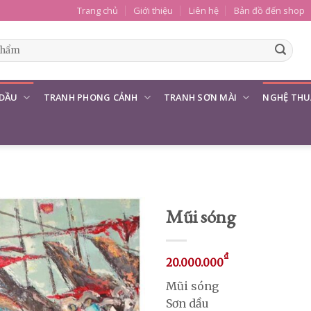
Trang chủ
Giới thiệu
Liên hệ
Bản đồ đến shop
 DẦU
TRANH PHONG CẢNH
TRANH SƠN MÀI
NGHỆ THU
Mũi sóng
₫
20.000.000
Mũi sóng
Sơn dầu