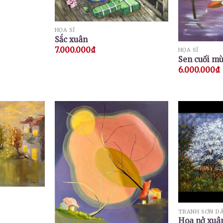
HỌA SĨ
Sắc xuân
7.000.000
₫
HỌA SĨ
Sen cuối m
6.000.000
₫
TRANH SƠN D
Hoa nở xuâ