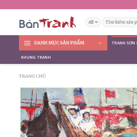
Skip
to
content
Tìm
kiếm:
DANH MỤC SẢN PHẨM
TRANH SƠN
KHUNG TRANH
TRANG CHỦ
/
/