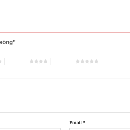
 sóng”
4 trên 5 sao
5 trên 5 sao
Email
*