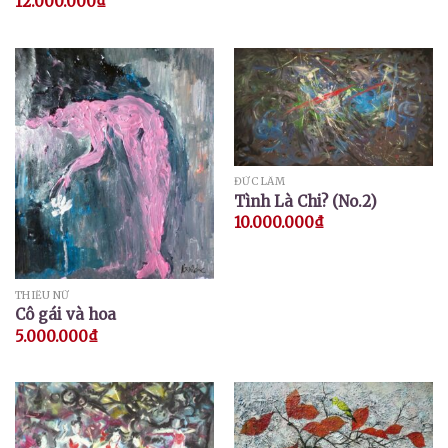
12.000.000
₫
ĐỨC LÂM
Tình Là Chi? (No.2)
10.000.000
₫
THIẾU NỮ
Cô gái và hoa
5.000.000
₫