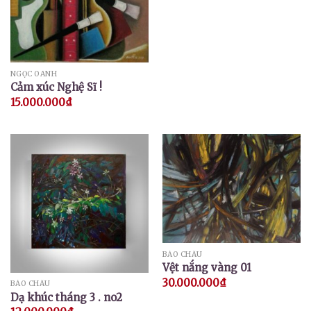
NGỌC OANH
Cảm xúc Nghệ Sĩ !
15.000.000
₫
BẢO CHÂU
Vệt nắng vàng 01
30.000.000
₫
BẢO CHÂU
Dạ khúc tháng 3 . no2