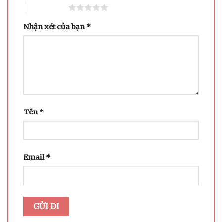
5 trên 5 sao
Nhận xét của bạn
*
Tên
*
Email
*