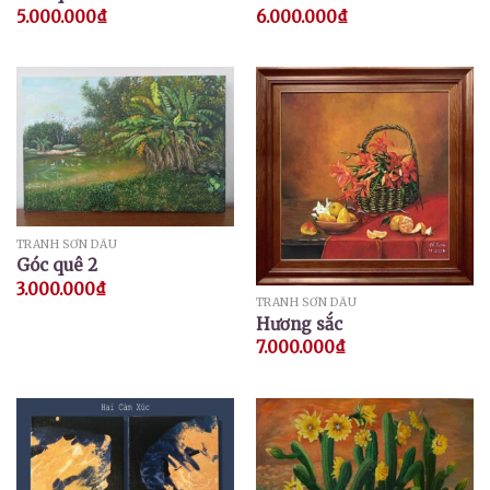
5.000.000
₫
6.000.000
₫
TRANH SƠN DẦU
Góc quê 2
3.000.000
₫
TRANH SƠN DẦU
Hương sắc
7.000.000
₫