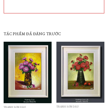
TÁC PHẨM ĐÃ ĐĂNG TRƯỚC
TRANH SƠN DẦU
TRANH SƠN DẦU