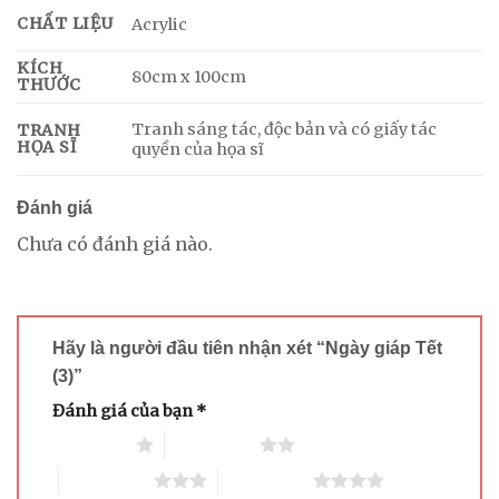
CHẤT LIỆU
Acrylic
KÍCH
80cm x 100cm
THƯỚC
Tranh sáng tác, độc bản và có giấy tác
TRANH
HỌA SĨ
quyền của họa sĩ
Đánh giá
Chưa có đánh giá nào.
Hãy là người đầu tiên nhận xét “Ngày giáp Tết
(3)”
Đánh giá của bạn
*
1 trên 5 sao
2 trên 5 sao
3 trên 5 sao
4 trên 5 sao