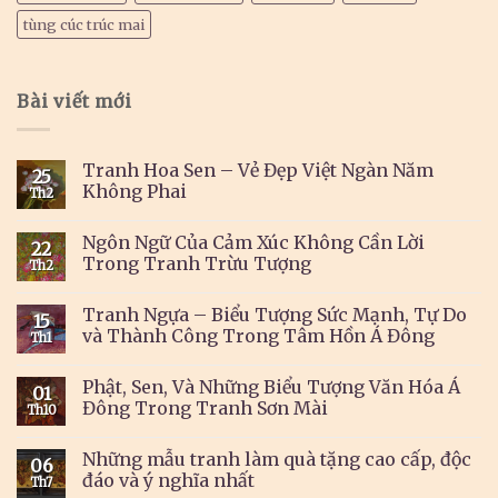
tùng cúc trúc mai
Bài viết mới
Tranh Hoa Sen – Vẻ Đẹp Việt Ngàn Năm
25
Không Phai
Th2
Ngôn Ngữ Của Cảm Xúc Không Cần Lời
22
Trong Tranh Trừu Tượng
Th2
Tranh Ngựa – Biểu Tượng Sức Mạnh, Tự Do
15
và Thành Công Trong Tâm Hồn Á Đông
Th1
Phật, Sen, Và Những Biểu Tượng Văn Hóa Á
01
Đông Trong Tranh Sơn Mài
Th10
Những mẫu tranh làm quà tặng cao cấp, độc
06
đáo và ý nghĩa nhất
Th7