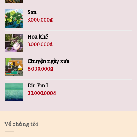
Sen
3.000.000
₫
Hoa khế
3.000.000
₫
Chuyện ngày xưa
8.000.000
₫
Dịu Êm I
20.000.000
₫
Về chúng tôi