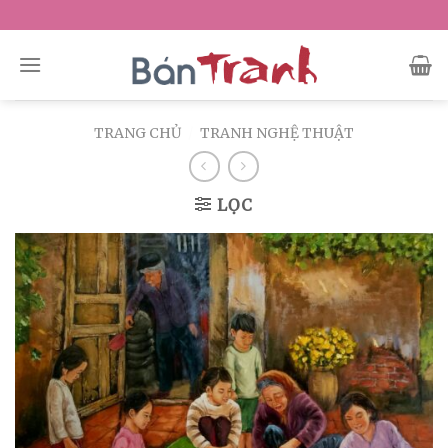
Skip
to
content
TRANG CHỦ
/
TRANH NGHỆ THUẬT
LỌC