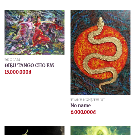
ĐỨC LÂM
ĐIỆU TANGO CHO EM
15.000.000
₫
TRANH NGHỆ THUẬT
No name
6.000.000
₫