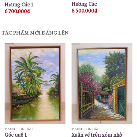
Hương Cúc
Hương Cúc 1
8.500.000
₫
6.700.000
₫
TÁC PHẨM MỚI ĐĂNG LÊN
TRANH SƠN DẦU
TRANH SƠN DẦU
Góc quê 1
Xuân về trên xóm nhỏ