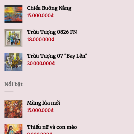
Chiều Buông Nắng
15.000.000
₫
Trừu Tượng 0826 FN
18.000.000
₫
Trừu Tượng 07 "Bay Lên"
20.000.000
₫
Nổi bật
Mừng lúa mới
15.000.000
₫
Thiếu nữ và con mèo