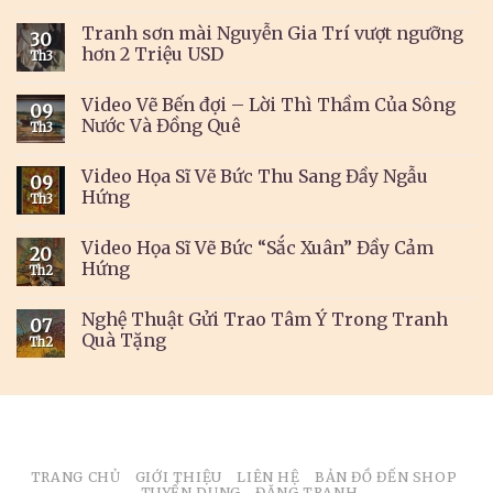
Tranh sơn mài Nguyễn Gia Trí vượt ngưỡng
30
hơn 2 Triệu USD
Th3
Video Vẽ Bến đợi – Lời Thì Thầm Của Sông
09
Nước Và Đồng Quê
Th3
Video Họa Sĩ Vẽ Bức Thu Sang Đầy Ngẫu
09
Hứng
Th3
Video Họa Sĩ Vẽ Bức “Sắc Xuân” Đầy Cảm
20
Hứng
Th2
Nghệ Thuật Gửi Trao Tâm Ý Trong Tranh
07
Quà Tặng
Th2
TRANG CHỦ
GIỚI THIỆU
LIÊN HỆ
BẢN ĐỒ ĐẾN SHOP
TUYỂN DỤNG
ĐĂNG TRANH