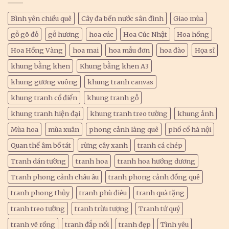
Bình yên chiều quê
Cây đa bến nước sân đình
Giao mùa
gỗ gõ đỏ
gỗ hương
hoa cúc
Hoa Cúc Nhật
Hoa hồng
Hoa Hồng Vàng
hoa mai
hoa mẫu đơn
hoa đào
Họa sĩ
khung bằng khen
Khung bằng khen A3
khung gương vuông
khung tranh canvas
khung tranh cổ điển
khung tranh gỗ
khung tranh hiện đại
khung tranh treo tường
khung ảnh
Mùa hoa
mùa xuân
phong cảnh làng quê
phố cổ hà nội
Quan thế âm bồ tát
rừng cây xanh
tranh cá chép
Tranh dán tường
tranh hoa
tranh hoa hướng dương
Tranh phong cảnh châu âu
tranh phong cảnh đồng quê
tranh phong thủy
tranh phù điêu
tranh quà tặng
tranh treo tường
tranh trừu tượng
Tranh tứ quý
tranh vẽ rồng
tranh đắp nổi
tranh đẹp
Tình yêu