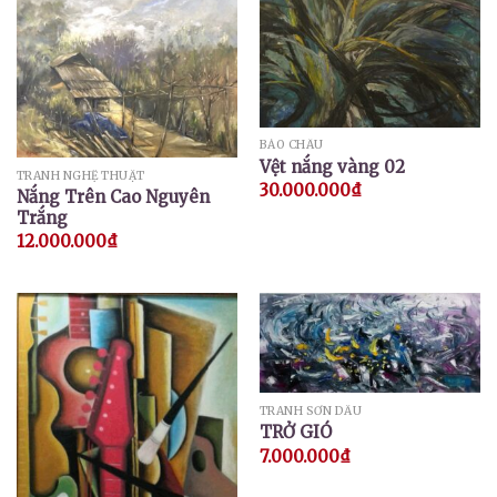
BẢO CHÂU
Vệt nắng vàng 02
TRANH NGHỆ THUẬT
30.000.000
₫
Nắng Trên Cao Nguyên
Trắng
12.000.000
₫
TRANH SƠN DẦU
TRỞ GIÓ
7.000.000
₫