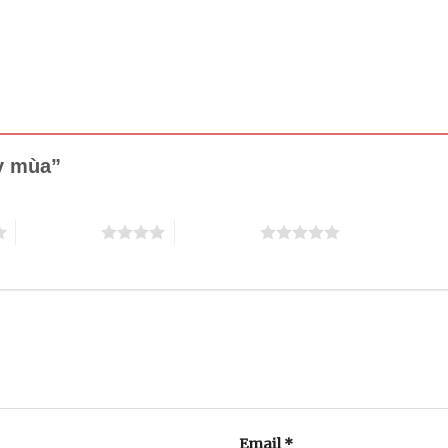
ày mùa”
4 trên 5 sao
5 trên 5 sao
Email
*