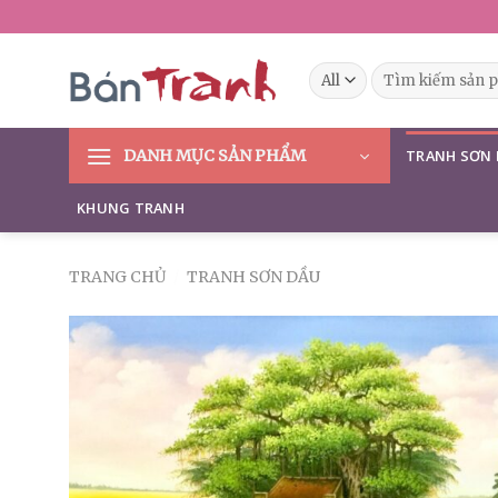
Skip
to
content
Tìm
kiếm:
DANH MỤC SẢN PHẨM
TRANH SƠN
KHUNG TRANH
TRANG CHỦ
/
TRANH SƠN DẦU