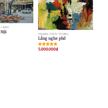
 CẢNH
 Nội
TRANH TRỪU TƯỢNG
Lắng nghe phố
5.000.000
₫
Được xếp
hạng
5.00
5 sao