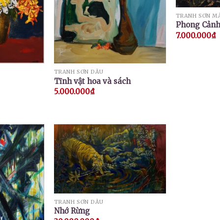
TRANH SƠN M
Phong Cản
7.000.000
₫
TRANH SƠN DẦU
Tĩnh vật hoa và sách
5.000.000
₫
TRANH SƠN DẦU
Nhớ Rừng