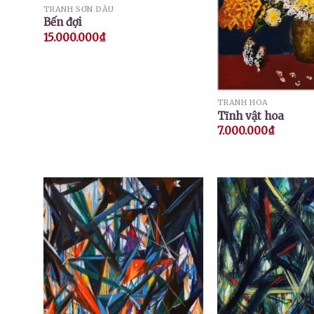
TRANH SƠN DẦU
Bến đợi
15.000.000
₫
TRANH HOA
Tĩnh vật hoa
7.000.000
₫