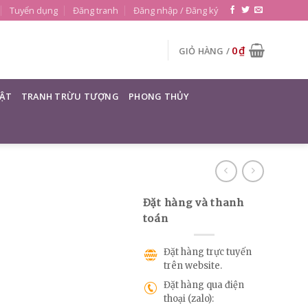
Tuyển dụng
Đăng tranh
Đăng nhập / Đăng ký
0
₫
GIỎ HÀNG /
ẬT
TRANH TRỪU TƯỢNG
PHONG THỦY
Đặt hàng và thanh
toán
Đặt hàng trực tuyến
trên website.
Đặt hàng qua điện
thoại (zalo):