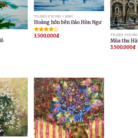
TRANH PHONG CẢNH
Hoàng hôn bên Đảo Hòn Ngư
TRANH PHONG
3.500.000
₫
Được
đỏ
Mùa thu Hà
xếp hạng
4.00
5
3.500.000
₫
sao