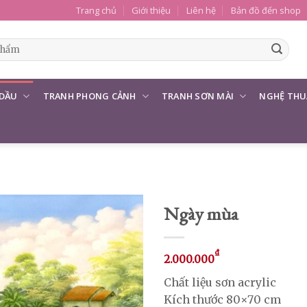
Trang chủ
Giới thiệu
Liên hệ
Bản đồ đến shop
 DẦU
TRANH PHONG CẢNH
TRANH SƠN MÀI
NGHỆ THU
Ngày mùa
₫
2.000.000
Chất liệu sơn acrylic
Kích thước 80×70 cm