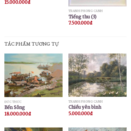
15.000.000
₫
TRANH PHONG CẢNH
Tiếng thu (3)
7.500.000
₫
TÁC PHẨM TƯƠNG TỰ
TRANH PHONG CẢNH
ĐỨC THỨC
Chiều yên bình
Bến Sông
5.000.000
₫
18.000.000
₫