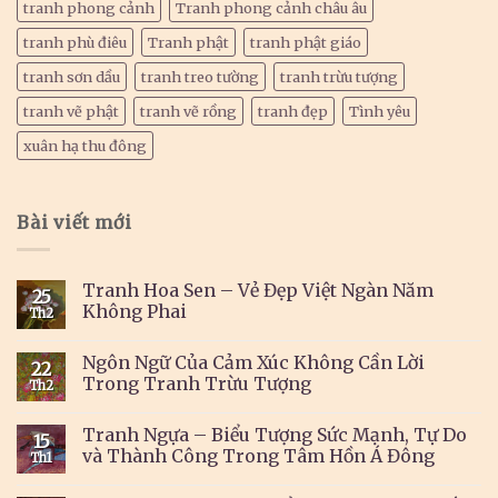
tranh phong cảnh
Tranh phong cảnh châu âu
tranh phù điêu
Tranh phật
tranh phật giáo
tranh sơn dầu
tranh treo tường
tranh trừu tượng
tranh vẽ phật
tranh vẽ rồng
tranh đẹp
Tình yêu
xuân hạ thu đông
Bài viết mới
Tranh Hoa Sen – Vẻ Đẹp Việt Ngàn Năm
25
Không Phai
Th2
Ngôn Ngữ Của Cảm Xúc Không Cần Lời
22
Trong Tranh Trừu Tượng
Th2
Tranh Ngựa – Biểu Tượng Sức Mạnh, Tự Do
15
và Thành Công Trong Tâm Hồn Á Đông
Th1