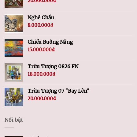
20.000.000
₫
Nghê Chầu
8.000.000
₫
Chiều Buông Nắng
15.000.000
₫
Trừu Tượng 0826 FN
18.000.000
₫
Trừu Tượng 07 "Bay Lên"
20.000.000
₫
Nổi bật