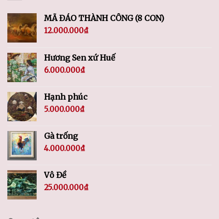
MÃ ĐÁO THÀNH CÔNG (8 CON)
12.000.000
₫
Hương Sen xứ Huế
6.000.000
₫
Hạnh phúc
5.000.000
₫
Gà trống
4.000.000
₫
Vô Đề
25.000.000
₫