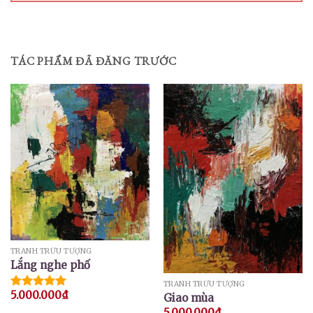
TÁC PHẨM ĐÃ ĐĂNG TRƯỚC
TRANH TRỪU TƯỢNG
Lắng nghe phố
TRANH TRỪU TƯỢNG
5.000.000
₫
Giao mùa
Được xếp
hạng
5.00
5.000.000
₫