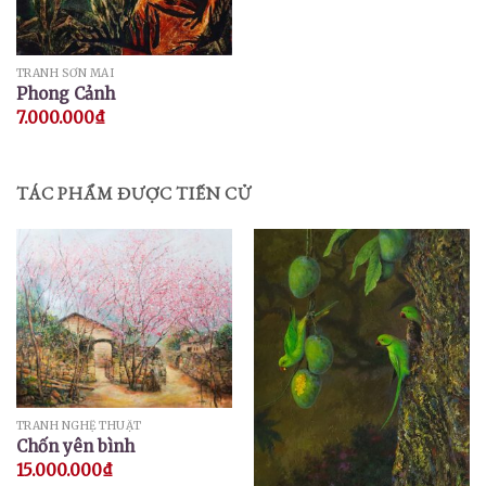
TRANH SƠN MÀI
Phong Cảnh
7.000.000
₫
TÁC PHẨM ĐƯỢC TIẾN CỬ
TRANH NGHỆ THUẬT
Chốn yên bình
15.000.000
₫