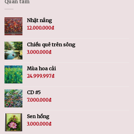
Quan tâm
Nhặt nắng
12.000.000
₫
Chiều quê trên sông
3.000.000
₫
Mùa hoa cải
24.999.997
₫
CD #5
7.000.000
₫
Sen hồng
3.000.000
₫