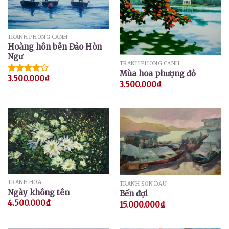
TRANH PHONG CẢNH
Hoàng hôn bên Đảo Hòn
Ngư
TRANH PHONG CẢNH
Mùa hoa phượng đỏ
3.500.000
₫
Được
3.500.000
₫
xếp hạng
4.00
5
sao
TRANH HOA
TRANH SƠN DẦU
Ngày không tên
Bến đợi
4.500.000
₫
15.000.000
₫