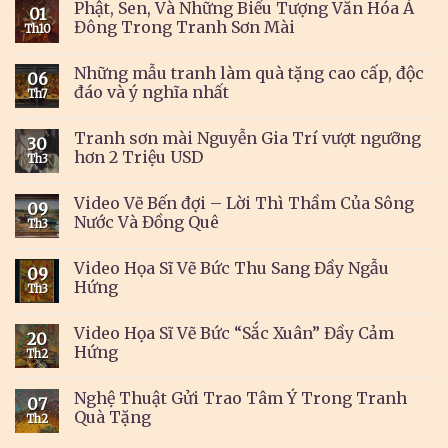
Phật, Sen, Và Những Biểu Tượng Văn Hóa Á
01
Đông Trong Tranh Sơn Mài
Th10
Những mẫu tranh làm quà tặng cao cấp, độc
06
đáo và ý nghĩa nhất
Th7
Tranh sơn mài Nguyễn Gia Trí vượt ngưỡng
30
hơn 2 Triệu USD
Th3
Video Vẽ Bến đợi – Lời Thì Thầm Của Sông
09
Nước Và Đồng Quê
Th3
Video Họa Sĩ Vẽ Bức Thu Sang Đầy Ngẫu
09
Hứng
Th3
Video Họa Sĩ Vẽ Bức “Sắc Xuân” Đầy Cảm
20
Hứng
Th2
Nghệ Thuật Gửi Trao Tâm Ý Trong Tranh
07
Quà Tặng
Th2