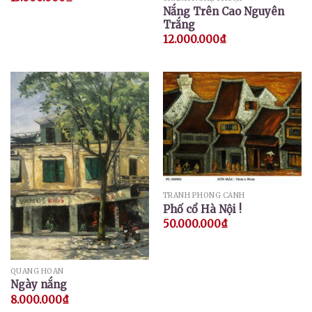
Nắng Trên Cao Nguyên
Trắng
12.000.000
₫
TRANH PHONG CẢNH
Phố cổ Hà Nội !
50.000.000
₫
QUANG HOAN
Ngày nắng
8.000.000
₫