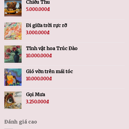
Chiều Thu
5.000.000
₫
Đi giữa trời rực rỡ
3.000.000
₫
Tĩnh vật hoa Trúc Đào
10.000.000
₫
Gió vờn trên mái tóc
10.000.000
₫
Gọi Mưa
3.250.000
₫
Đánh giá cao