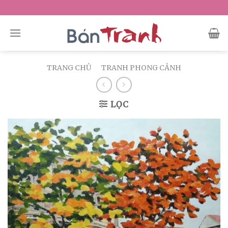
Skip
to
content
TRANG CHỦ
/
TRANH PHONG CẢNH
LỌC