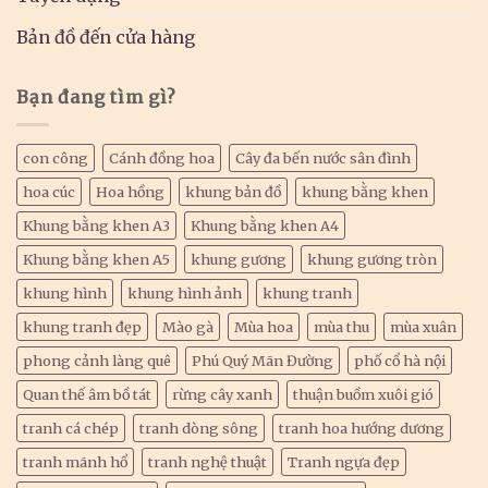
Bản đồ đến cửa hàng
Bạn đang tìm gì?
con công
Cánh đồng hoa
Cây đa bến nước sân đình
hoa cúc
Hoa hồng
khung bản đồ
khung bằng khen
Khung bằng khen A3
Khung bằng khen A4
Khung bằng khen A5
khung gương
khung gương tròn
khung hình
khung hình ảnh
khung tranh
khung tranh đẹp
Mào gà
Mùa hoa
mùa thu
mùa xuân
phong cảnh làng quê
Phú Quý Mãn Đường
phố cổ hà nội
Quan thế âm bồ tát
rừng cây xanh
thuận buồm xuôi gió
tranh cá chép
tranh dòng sông
tranh hoa hướng dương
tranh mãnh hổ
tranh nghệ thuật
Tranh ngựa đẹp