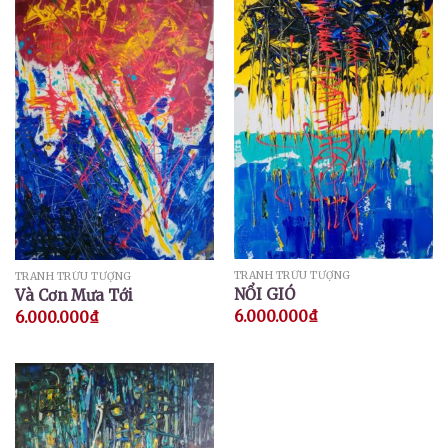
TRANH TRỪU TƯỢNG
TRANH TRỪU TƯỢNG
NỔI GIÓ
Và Cơn Mưa Tới
6.000.000
₫
6.000.000
₫