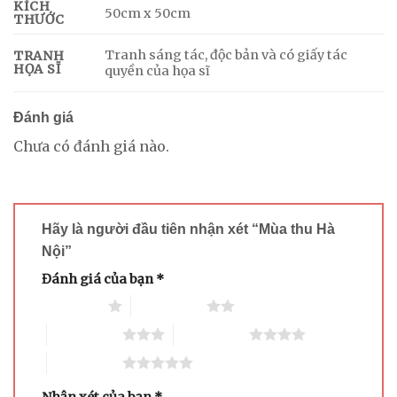
KÍCH
50cm x 50cm
THƯỚC
Tranh sáng tác, độc bản và có giấy tác
TRANH
HỌA SĨ
quyền của họa sĩ
Đánh giá
Chưa có đánh giá nào.
Hãy là người đầu tiên nhận xét “Mùa thu Hà
Nội”
Đánh giá của bạn
*
1 trên 5 sao
2 trên 5 sao
3 trên 5 sao
4 trên 5 sao
5 trên 5 sao
Nhận xét của bạn
*