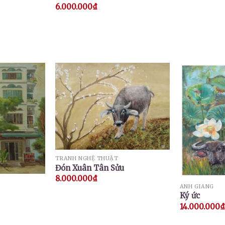
6.000.000
₫
Được
xếp hạng
4.00
5
sao
TRANH NGHỆ THUẬT
Đón Xuân Tân Sửu
8.000.000
₫
ANH GIANG
Ký ức
14.000.000
₫