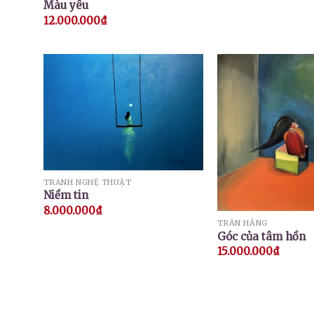
Màu yêu
12.000.000
₫
TRANH NGHỆ THUẬT
Niềm tin
8.000.000
₫
TRẦN HẰNG
Góc của tâm hồn
15.000.000
₫