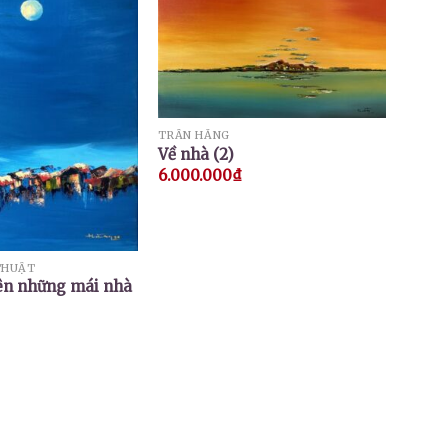
TRẦN HẰNG
Về nhà (2)
6.000.000
₫
THUẬT
rên những mái nhà