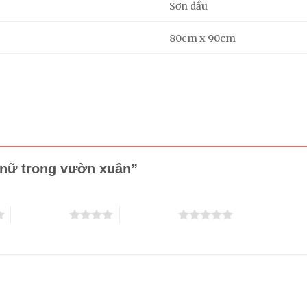
Sơn dầu
80cm x 90cm
ụ nữ trong vườn xuân”
4 trên 5 sao
5 trên 5 sao