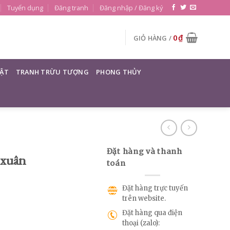
Tuyển dụng
Đăng tranh
Đăng nhập / Đăng ký
0
₫
GIỎ HÀNG /
ẬT
TRANH TRỪU TƯỢNG
PHONG THỦY
Đặt hàng và thanh
 xuân
toán
Đặt hàng trực tuyến
trên website.
Đặt hàng qua điện
thoại (zalo):