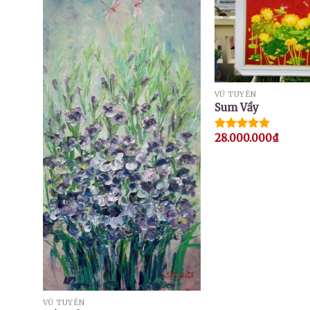
VŨ TUYÊN
Sum Vầy
28.000.000
₫
Được xếp
hạng
5.00
5 sao
VŨ TUYÊN