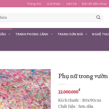
Trang chủ
Giới thiệu
Liên hệ
Bản đồ đến shop
 DẦU
TRANH PHONG CẢNH
TRANH SƠN MÀI
NGHỆ THU
Phụ nữ trong vườn
₫
22.000.000
Kích thước : 80x90cm
Chất liệu : Sơn dâu