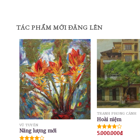
TÁC PHẨM MỚI ĐĂNG LÊN
TRANH PHONG CẢNH
Hoài niệm
VŨ TUYÊN
Năng lượng mới
5.000.000
₫
Được
xếp hạng