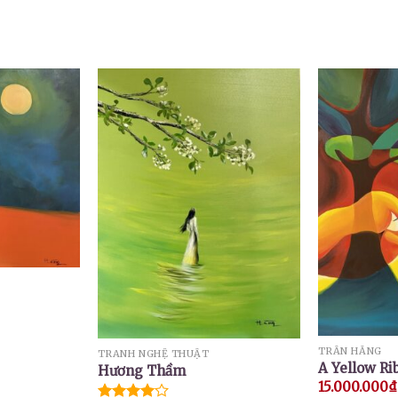
TRẦN HẰNG
TRANH NGHỆ THUẬT
A Yellow Ri
Hương Thầm
15.000.000
₫