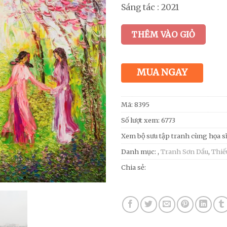
Sáng tác : 2021
THÊM VÀO GIỎ
MUA NGAY
Mã:
8395
Số lượt xem: 6773
Xem bộ sưu tập tranh cùng họa s
Danh mục:
,
Tranh Sơn Dầu
,
Thiế
Chia sẻ: