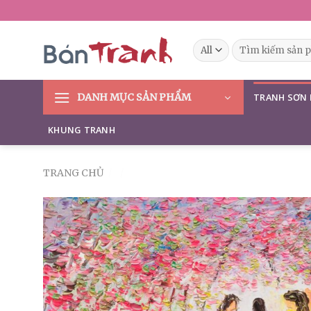
Skip
to
content
Tìm
kiếm:
DANH MỤC SẢN PHẨM
TRANH SƠN
KHUNG TRANH
TRANG CHỦ
/
/