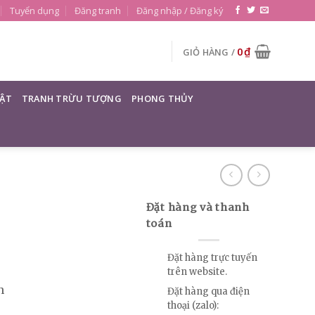
Tuyển dụng
Đăng tranh
Đăng nhập / Đăng ký
0
₫
GIỎ HÀNG /
ẬT
TRANH TRỪU TƯỢNG
PHONG THỦY
Đặt hàng và thanh
toán
Đặt hàng trực tuyến
trên website.
n
Đặt hàng qua điện
thoại (zalo):