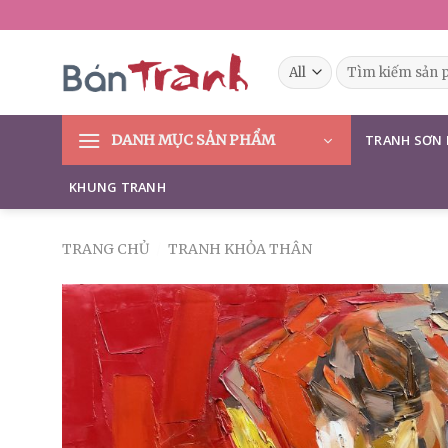
Skip
to
content
Tìm
kiếm:
DANH MỤC SẢN PHẨM
TRANH SƠN
KHUNG TRANH
TRANG CHỦ
/
TRANH KHỎA THÂN