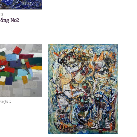
ẦU
Hồng No2
TƯỢNG