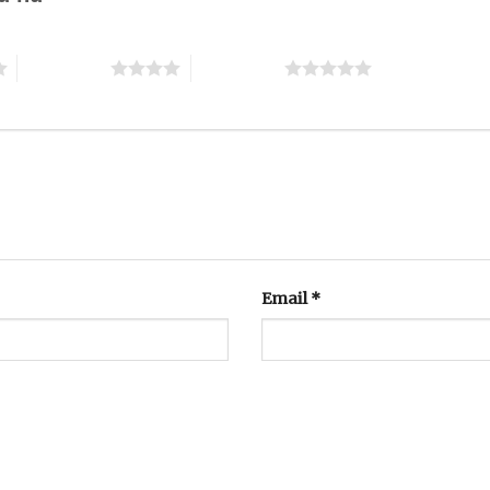
4 trên 5 sao
5 trên 5 sao
Email
*