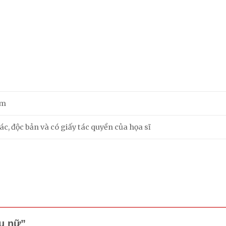
cm
c, độc bản và có giấy tác quyền của họa sĩ
ếu nữ”