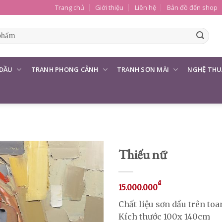
Trang chủ
Giới thiệu
Liên hệ
Bản đồ đến shop
 DẦU
TRANH PHONG CẢNH
TRANH SƠN MÀI
NGHỆ THU
Thiếu nữ
₫
15.000.000
Chất liệu sơn dầu trên toa
Kích thước 100x 140cm