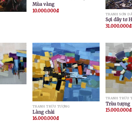
Mùa vàng
10.000.000
₫
TRANH SƠN D
Sợi dây tơ 
31.000.000
₫
TRANH TRỪU 
Trùu tượng
TRANH TRỪU TƯỢNG
15.000.000
₫
Làng chài
16.000.000
₫