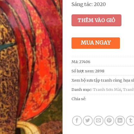
Sáng tác: 2020
THÊM VÀO GIỎ
MUA NGAY
Mã:
27406
Số lượt xem: 2898
Xem bộ sưu tập tranh cùng họa s
Danh mục:
Tranh Sơn Mài
,
Tranh
Chia sẻ: