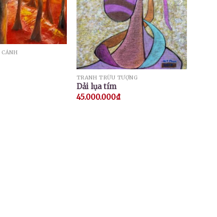
 CẢNH
TRANH TRỪU TƯỢNG
Dải lụa tím
45.000.000
₫