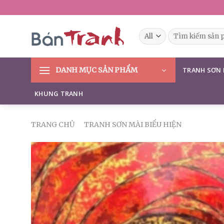
Skip
to
content
Tìm
kiếm:
DANH MỤC SẢN PHẨM
TRANH SƠN
KHUNG TRANH
TRANG CHỦ
/
TRANH SƠN MÀI BIỂU HIỆN