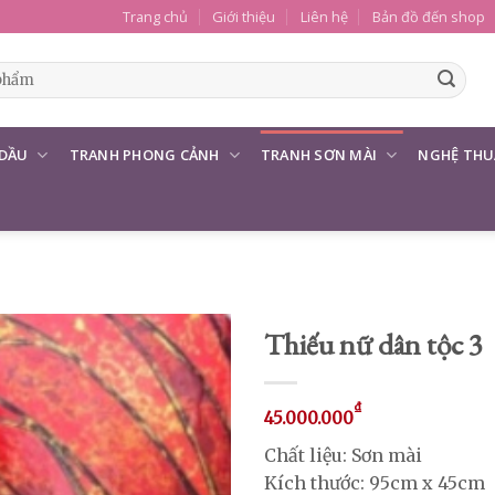
Trang chủ
Giới thiệu
Liên hệ
Bản đồ đến shop
 DẦU
TRANH PHONG CẢNH
TRANH SƠN MÀI
NGHỆ THU
Thiếu nữ dân tộc 3
₫
45.000.000
Chất liệu: Sơn mài
Kích thước: 95cm x 45cm