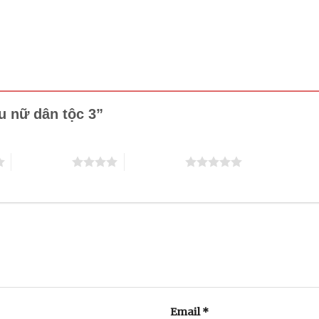
ếu nữ dân tộc 3”
4 trên 5 sao
5 trên 5 sao
Email
*