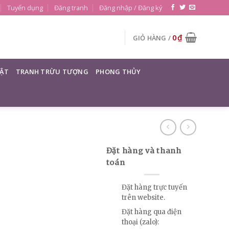
Tuyển dụng
Đăng tranh
Đăng nhập / Đăng ký
0
₫
GIỎ HÀNG /
ẬT
TRANH TRỪU TƯỢNG
PHONG THỦY
Đặt hàng và thanh
toán
Đặt hàng trực tuyến
trên website.
Đặt hàng qua điện
thoại (zalo):