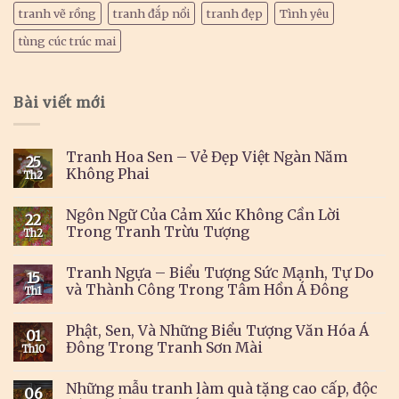
tranh vẽ rồng
tranh đắp nổi
tranh đẹp
Tình yêu
tùng cúc trúc mai
Bài viết mới
Tranh Hoa Sen – Vẻ Đẹp Việt Ngàn Năm
25
Không Phai
Th2
Ngôn Ngữ Của Cảm Xúc Không Cần Lời
22
Trong Tranh Trừu Tượng
Th2
Tranh Ngựa – Biểu Tượng Sức Mạnh, Tự Do
15
và Thành Công Trong Tâm Hồn Á Đông
Th1
Phật, Sen, Và Những Biểu Tượng Văn Hóa Á
01
Đông Trong Tranh Sơn Mài
Th10
Những mẫu tranh làm quà tặng cao cấp, độc
06