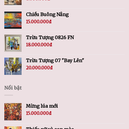
Chiều Buông Nắng
15.000.000
₫
Trừu Tượng 0826 FN
18.000.000
₫
Trừu Tượng 07 "Bay Lên"
20.000.000
₫
Nổi bật
Mừng lúa mới
15.000.000
₫