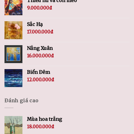
Thiếu nữ và con mèo
9.000.000
₫
Sắc Hạ
17.000.000
₫
Nắng Xuân
16.000.000
₫
Biển Đêm
12.000.000
₫
Đánh giá cao
Mùa hoa trắng
18.000.000
₫