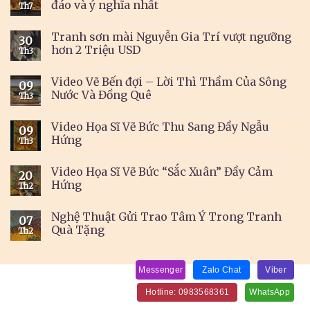
đáo và ý nghĩa nhất
Th7
Tranh sơn mài Nguyễn Gia Trí vượt ngưỡng
30
hơn 2 Triệu USD
Th3
Video Vẽ Bến đợi – Lời Thì Thầm Của Sông
09
Nước Và Đồng Quê
Th3
Video Họa Sĩ Vẽ Bức Thu Sang Đầy Ngẫu
09
Hứng
Th3
Video Họa Sĩ Vẽ Bức “Sắc Xuân” Đầy Cảm
20
Hứng
Th2
Nghệ Thuật Gửi Trao Tâm Ý Trong Tranh
07
Quà Tặng
Th2
Messenger
Zalo Chat
Viber
Hotline: 0983568361
WhatsApp