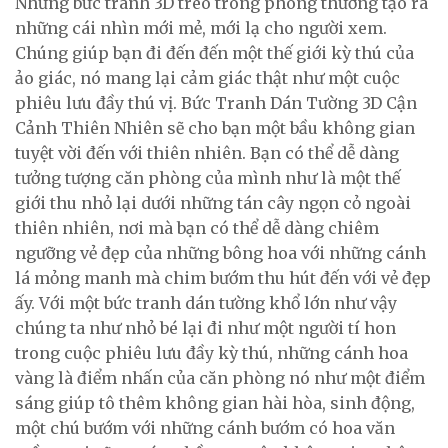
Những bức tranh 3D treo trong phòng thường tạo ra
những cái nhìn mới mẻ, mới lạ cho người xem.
Chúng giúp bạn đi đến đến một thế giới kỳ thú của
ảo giác, nó mang lại cảm giác thật như một cuộc
phiêu lưu đầy thú vị. Bức Tranh Dán Tường 3D Cận
Cảnh Thiên Nhiên sẽ cho bạn một bầu không gian
tuyệt vời đến với thiên nhiên. Bạn có thể dễ dàng
tưởng tượng căn phòng của mình như là một thế
giới thu nhỏ lại dưới những tán cây ngọn cỏ ngoài
thiên nhiên, nơi mà bạn có thể dễ dàng chiêm
ngưỡng vẻ đẹp của những bông hoa với những cánh
lá mỏng manh mà chim bướm thu hút đến với vẻ đẹp
ấy. Với một bức tranh dán tường khổ lớn như vậy
chúng ta như nhỏ bé lại đi như một người tí hon
trong cuộc phiêu lưu đầy kỳ thú, những cánh hoa
vàng là điểm nhấn của căn phòng nó như một điểm
sáng giúp tô thêm không gian hài hòa, sinh động,
một chú bướm với những cánh bướm có hoa văn