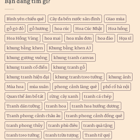
Bạn đang tìm gì?
Bình yên chiều quê
Cây đa bến nước sân đình
Giao mùa
gỗ gõ đỏ
gỗ hương
hoa cúc
Hoa Cúc Nhật
Hoa hồng
Hoa Hồng Vàng
hoa mai
hoa mẫu đơn
hoa đào
Họa sĩ
khung bằng khen
Khung bằng khen A3
khung gương vuông
khung tranh canvas
khung tranh cổ điển
khung tranh gỗ
khung tranh hiện đại
khung tranh treo tường
khung ảnh
Mùa hoa
mùa xuân
phong cảnh làng quê
phố cổ hà nội
Quan thế âm bồ tát
rừng cây xanh
tranh cá chép
Tranh dán tường
tranh hoa
tranh hoa hướng dương
Tranh phong cảnh châu âu
tranh phong cảnh đồng quê
tranh phong thủy
tranh phù điêu
tranh quà tặng
tranh treo tường
tranh trừu tượng
Tranh tứ quý