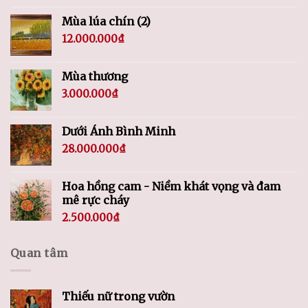
Mùa lúa chín (2)
12.000.000
₫
Mùa thương
3.000.000
₫
Dưới Ánh Bình Minh
28.000.000
₫
Hoa hồng cam - Niềm khát vọng và đam
mê rực cháy
2.500.000
₫
Quan tâm
Thiếu nữ trong vườn