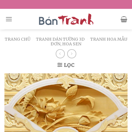
Skip
to
content
TRANG CHỦ
/
TRANH DÁN TƯỜNG 3D
/
TRANH HOA MẪU
ĐƠN, HOA SEN
LỌC