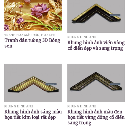
TRANH HOA MẪU ĐƠN, HOA SEN
KHUNG HÌNH ẢNH
Tranh dán tường 3D Bông
Khung hình ảnh viền vàng
sen
cổ điển đẹp và sang trọng
KHUNG HÌNH ẢNH
KHUNG HÌNH ẢNH
Khung hình ảnh sáng màu
Khung hình ảnh màu đen
họa tiết kim loại rất đẹp
họa tiết vàng đồng cổ điển
sang trọng