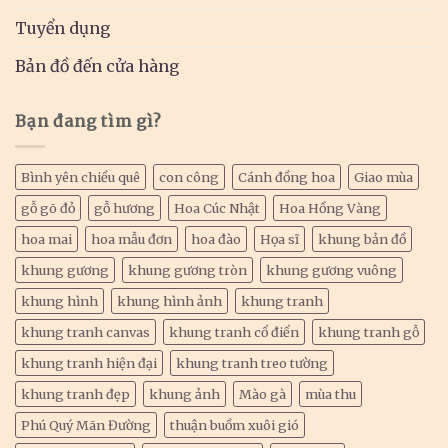
Tuyển dụng
Bản đồ đến cửa hàng
Bạn đang tìm gì?
Bình yên chiều quê
con công
Cánh đồng hoa
Giao mùa
gỗ gõ đỏ
gỗ hương
Hoa Cúc Nhật
Hoa Hồng Vàng
hoa mai
hoa mẫu đơn
hoa đào
Họa sĩ
khung bản đồ
khung gương
khung gương tròn
khung gương vuông
khung hình
khung hình ảnh
khung tranh
khung tranh canvas
khung tranh cổ điển
khung tranh gỗ
khung tranh hiện đại
khung tranh treo tường
khung tranh đẹp
khung ảnh
Mào gà
mùa thu
Phú Quý Mãn Đường
thuận buồm xuôi gió