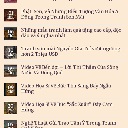
Phật, Sen, Và Những Biểu Tượng Văn Hóa Á
01
Đông Trong Tranh Sơn Mài
Th10
Những mẫu tranh làm quà tặng cao cấp, độc
06
đáo và ý nghĩa nhất
Th7
Tranh sơn mài Nguyễn Gia Trí vượt ngưỡng
30
hơn 2 Triệu USD
Th3
Video Vẽ Bến đợi – Lời Thì Thầm Của Sông
09
Nước Và Đồng Quê
Th3
Video Họa Sĩ Vẽ Bức Thu Sang Đầy Ngẫu
09
Hứng
Th3
Video Họa Sĩ Vẽ Bức “Sắc Xuân” Đầy Cảm
20
Hứng
Th2
Nghệ Thuật Gửi Trao Tâm Ý Trong Tranh
07