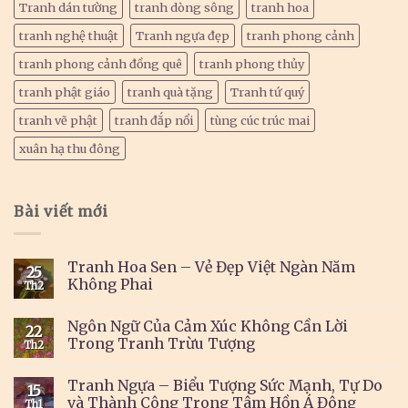
Tranh dán tường
tranh dòng sông
tranh hoa
tranh nghệ thuật
Tranh ngựa đẹp
tranh phong cảnh
tranh phong cảnh đồng quê
tranh phong thủy
tranh phật giáo
tranh quà tặng
Tranh tứ quý
tranh vẽ phật
tranh đắp nổi
tùng cúc trúc mai
xuân hạ thu đông
Bài viết mới
Tranh Hoa Sen – Vẻ Đẹp Việt Ngàn Năm
25
Không Phai
Th2
Ngôn Ngữ Của Cảm Xúc Không Cần Lời
22
Trong Tranh Trừu Tượng
Th2
Tranh Ngựa – Biểu Tượng Sức Mạnh, Tự Do
15
và Thành Công Trong Tâm Hồn Á Đông
Th1