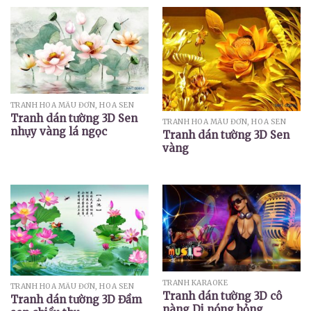
TRANH HOA MẪU ĐƠN, HOA SEN
Tranh dán tường 3D Sen
TRANH HOA MẪU ĐƠN, HOA SEN
nhụy vàng lá ngọc
Tranh dán tường 3D Sen
vàng
TRANH KARAOKE
TRANH HOA MẪU ĐƠN, HOA SEN
Tranh dán tường 3D cô
Tranh dán tường 3D Đầm
nàng Dj nóng bỏng