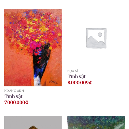
HỌA SĨ
Tĩnh vật
8.000.009
₫
HOÀNG ANH
Tĩnh vật
7.000.000
₫