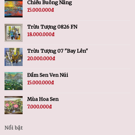
Chiều Buông Nắng
15.000.000
₫
Trừu Tượng 0826 FN
18.000.000
₫
Trừu Tượng 07 "Bay Lên"
20.000.000
₫
Đầm Sen Ven Núi
15.000.000
₫
Mùa Hoa Sen
7.000.000
₫
Nổi bật