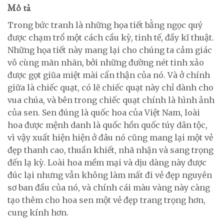
Mô tả
Trong bức tranh là những họa tiết bằng ngọc quý
được chạm trổ một cách cầu kỳ, tinh tế, đầy kĩ thuật.
Những họa tiết này mang lại cho chúng ta cảm giác
vô cùng mãn nhãn, bởi những đường nét tinh xảo
được gọt giũa miệt mài cẩn thận của nó. Và ở chính
giữa là chiếc quạt, có lẽ chiếc quạt này chỉ dành cho
vua chúa, và bên trong chiếc quạt chính là hình ảnh
của sen. Sen đúng là quốc hoa của Việt Nam, loài
hoa được mệnh danh là quốc hồn quốc túy dân tộc,
vì vậy xuất hiện hiện ở đâu nó cũng mang lại một vẻ
đẹp thanh cao, thuần khiết, nhã nhặn và sang trọng
đến lạ kỳ. Loài hoa mềm mại và dịu dàng này được
đúc lại nhưng vẫn không làm mất đi vẻ đẹp nguyên
sơ ban đầu của nó, và chính cái màu vàng này càng
tạo thêm cho hoa sen một vẻ đẹp trang trọng hơn,
cung kính hơn.