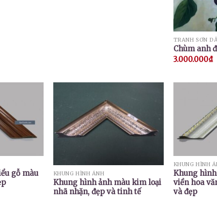
TRANH SƠN D
Chùm anh đ
3.000.000
₫
KHUNG HÌNH 
iểu gỗ màu
Khung hình
KHUNG HÌNH ẢNH
ẹp
viền hoa vă
Khung hình ảnh màu kim loại
và đẹp
nhã nhặn, đẹp và tinh tế