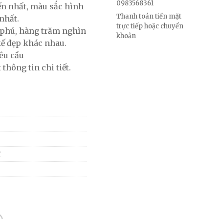
0983568361
ến nhất, màu sắc hình
Thanh toán tiền mặt
nhất.
trực tiếp hoặc chuyển
phú, hàng trăm nghìn
khoản
kế đẹp khác nhau.
êu cầu
 thông tin chi tiết.
ĩ