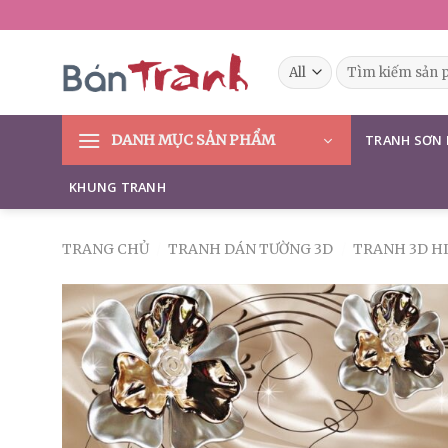
Skip
to
content
Tìm
kiếm:
DANH MỤC SẢN PHẨM
TRANH SƠN
KHUNG TRANH
TRANG CHỦ
/
TRANH DÁN TƯỜNG 3D
/
TRANH 3D HI