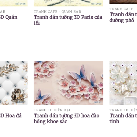
TRANH CAFE -
BAR
TRANH CAFE - QUÁN BAR
Tranh dán 
3D Quán
Tranh dán tường 3D Paris của
đường phố
tôi
TRANH 3D HIỆN ĐẠI
TRANH 3D HIỆ
3D Hoa đá
Tranh dán tường 3D hoa đào
Tranh dán 
hồng khoe sắc
tinh