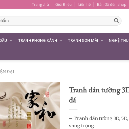
Trang chủ
Giới thiệu
Liên hệ
Bản đồ đến shop
 DẦU
TRANH PHONG CẢNH
TRANH SƠN MÀI
NGHỆ THU
ỆN ĐẠI
Tranh dán tường 3
đá
– Tranh dán tường 3D, 5D,
sang trọng.