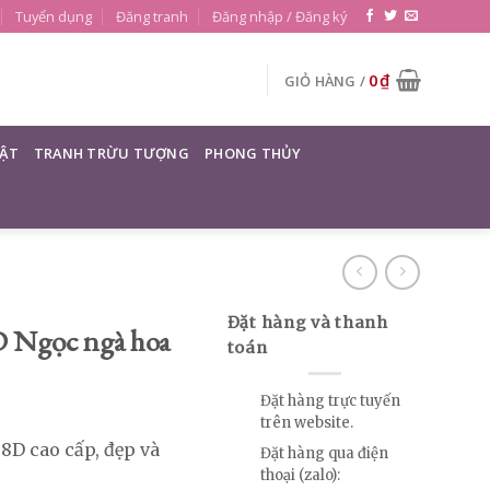
Tuyển dụng
Đăng tranh
Đăng nhập / Đăng ký
0
₫
GIỎ HÀNG /
ẬT
TRANH TRỪU TƯỢNG
PHONG THỦY
Đặt hàng và thanh
D Ngọc ngà hoa
toán
Đặt hàng trực tuyến
trên website.
 8D cao cấp, đẹp và
Đặt hàng qua điện
thoại (zalo):