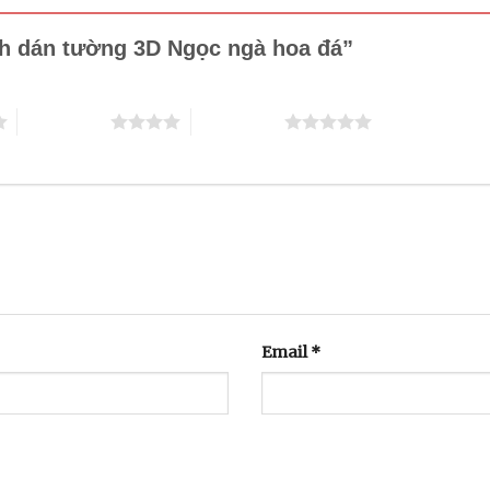
anh dán tường 3D Ngọc ngà hoa đá”
4 trên 5 sao
5 trên 5 sao
Email
*