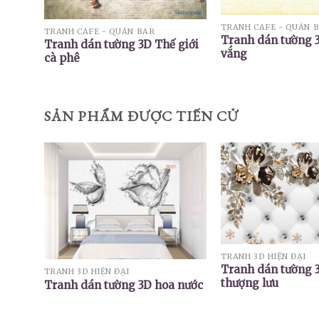
TRANH CAFE - QUÁN 
TRANH CAFE - QUÁN BAR
Tranh dán tường 
Tranh dán tường 3D Thế giới
vắng
cà phê
SẢN PHẨM ĐƯỢC TIẾN CỬ
TRANH 3D HIỆN ĐẠI
Tranh dán tường 
TRANH 3D HIỆN ĐẠI
thượng lưu
Tranh dán tường 3D hoa nước