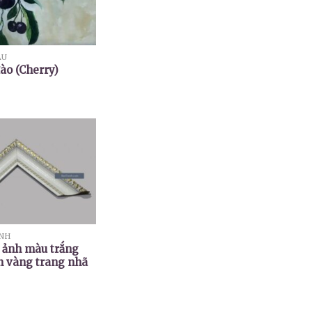
ẦU
ào (Cherry)
ẢNH
 ảnh màu trắng
n vàng trang nhã