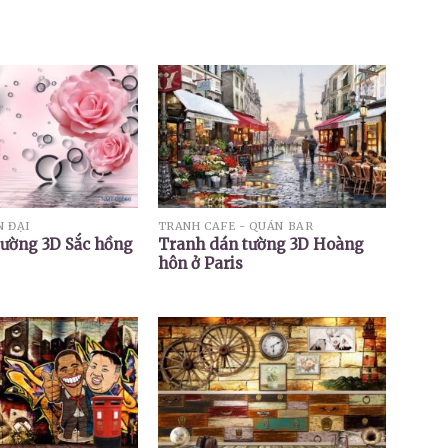
N ĐẠI
TRANH CAFE - QUÁN BAR
Tranh dán tường 3D Hoàng
tường 3D Sắc hồng
hôn ở Paris