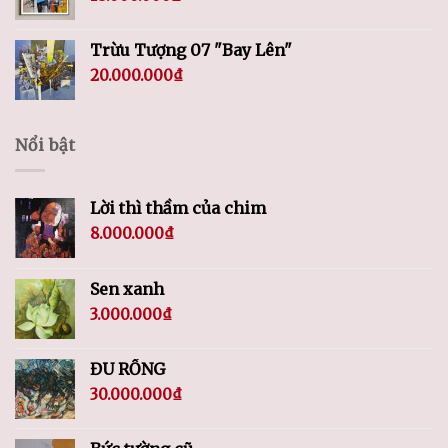
Trừu Tượng 07 "Bay Lên"
20.000.000
₫
Nổi bật
Lời thì thầm của chim
8.000.000
₫
Sen xanh
3.000.000
₫
ĐU RỒNG
30.000.000
₫