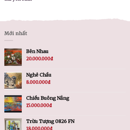
Mới nhất
Bên Nhau
20.000.000
₫
Nghê Chầu
8.000.000
₫
Chiều Buông Nắng
15.000.000
₫
Trừu Tượng 0826 FN
18.000.000
₫