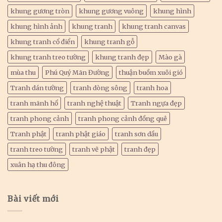
khung gương tròn
khung gương vuông
khung hình
khung hình ảnh
khung tranh
khung tranh canvas
khung tranh cổ điển
khung tranh gỗ
khung tranh treo tường
khung tranh đẹp
Mào gà
mùa thu
Phú Quý Mãn Đường
thuận buồm xuôi gió
Tranh dán tường
tranh dòng sông
tranh hoa
tranh mãnh hổ
tranh nghệ thuật
Tranh ngựa đẹp
tranh phong cảnh
tranh phong cảnh đồng quê
Tranh phật
tranh phật giáo
tranh sơn dầu
tranh treo tường
tranh vẽ phật
tranh đẹp
xuân hạ thu đông
Bài viết mới