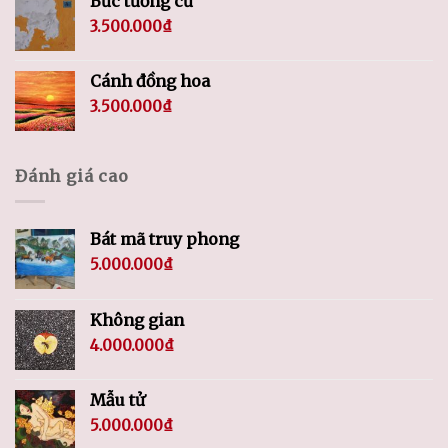
Bức tường cũ
3.500.000
₫
Cánh đồng hoa
3.500.000
₫
Đánh giá cao
Bát mã truy phong
5.000.000
₫
Không gian
4.000.000
₫
Mẫu tử
5.000.000
₫