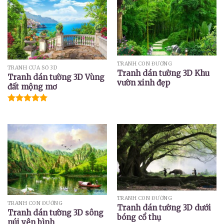
TRANH CON ĐƯỜNG
TRANH CỬA SỔ 3D
Tranh dán tường 3D Khu
Tranh dán tường 3D Vùng
vườn xinh đẹp
đất mộng mơ
Được xếp
hạng
5.00
5 sao
TRANH CON ĐƯỜNG
TRANH CON ĐƯỜNG
Tranh dán tường 3D dưới
Tranh dán tường 3D sông
bóng cổ thụ
núi yên bình