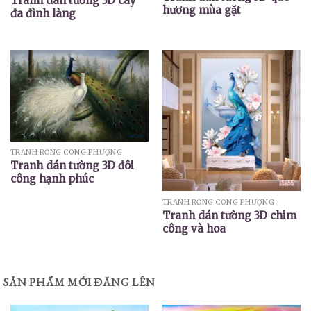
Tranh dán tường 3D cây
hương mùa gặt
đa đình làng
TRANH RỒNG CÔNG PHƯỢNG
Tranh dán tường 3D đôi
công hạnh phúc
TRANH RỒNG CÔNG PHƯỢNG
Tranh dán tường 3D chim
công và hoa
SẢN PHẨM MỚI ĐĂNG LÊN