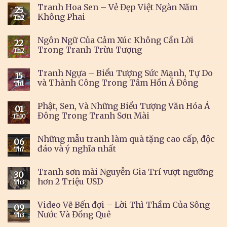
Tranh Hoa Sen – Vẻ Đẹp Việt Ngàn Năm
25
Không Phai
Th2
Ngôn Ngữ Của Cảm Xúc Không Cần Lời
22
Trong Tranh Trừu Tượng
Th2
Tranh Ngựa – Biểu Tượng Sức Mạnh, Tự Do
15
và Thành Công Trong Tâm Hồn Á Đông
Th1
Phật, Sen, Và Những Biểu Tượng Văn Hóa Á
01
Đông Trong Tranh Sơn Mài
Th10
Những mẫu tranh làm quà tặng cao cấp, độc
06
đáo và ý nghĩa nhất
Th7
Tranh sơn mài Nguyễn Gia Trí vượt ngưỡng
30
hơn 2 Triệu USD
Th3
Video Vẽ Bến đợi – Lời Thì Thầm Của Sông
09
Nước Và Đồng Quê
Th3