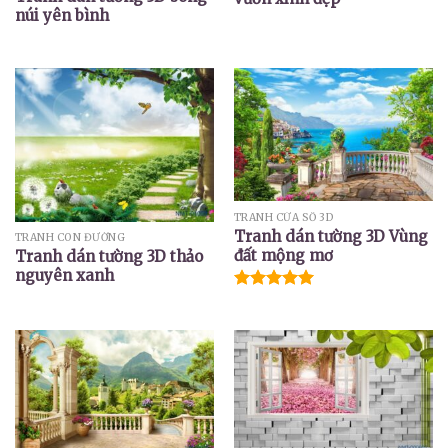
núi yên bình
TRANH CỬA SỔ 3D
Tranh dán tường 3D Vùng
TRANH CON ĐƯỜNG
đất mộng mơ
Tranh dán tường 3D thảo
nguyên xanh
Được xếp
hạng
5.00
5 sao