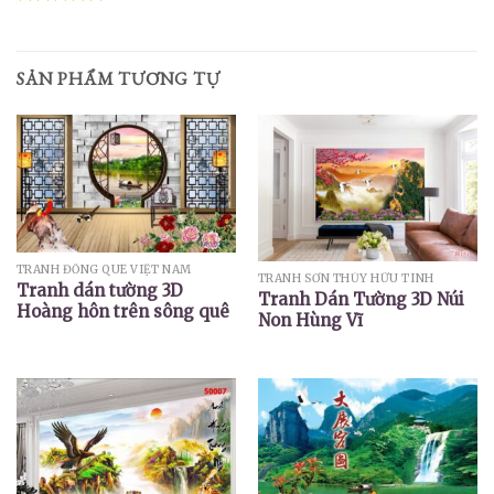
Được xếp
hạng
5.00
5 sao
SẢN PHẨM TƯƠNG TỰ
TRANH ĐỒNG QUÊ VIỆT NAM
TRANH SƠN THỦY HỮU TÌNH
Tranh dán tường 3D
Tranh Dán Tường 3D Núi
Hoàng hôn trên sông quê
Non Hùng Vĩ