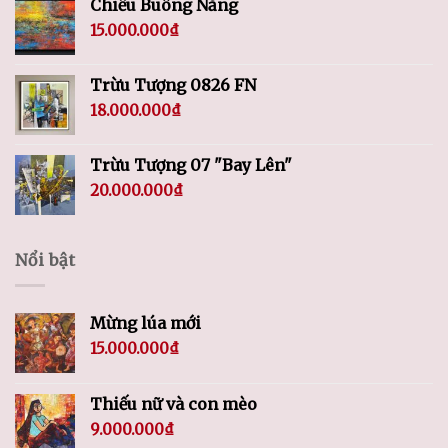
Chiều Buông Nắng
15.000.000
₫
Trừu Tượng 0826 FN
18.000.000
₫
Trừu Tượng 07 "Bay Lên"
20.000.000
₫
Nổi bật
Mừng lúa mới
15.000.000
₫
Thiếu nữ và con mèo
9.000.000
₫