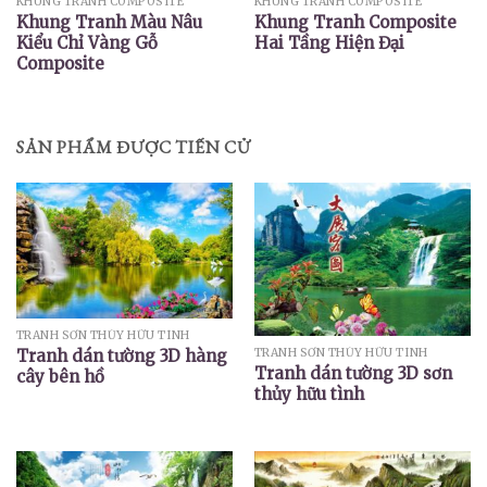
KHUNG TRANH COMPOSITE
KHUNG TRANH COMPOSITE
Khung Tranh Màu Nâu
Khung Tranh Composite
Kiểu Chỉ Vàng Gỗ
Hai Tầng Hiện Đại
Composite
SẢN PHẨM ĐƯỢC TIẾN CỬ
TRANH SƠN THỦY HỮU TÌNH
TRANH SƠN THỦY HỮU TÌNH
Tranh dán tường 3D hàng
Tranh dán tường 3D sơn
cây bên hồ
thủy hữu tình