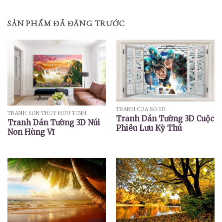
SẢN PHẨM ĐÃ ĐĂNG TRƯỚC
TRANH CỬA SỔ 3D
TRANH SƠN THỦY HỮU TÌNH
Tranh Dán Tường 3D Cuộc
Tranh Dán Tường 3D Núi
Phiêu Lưu Kỳ Thú
Non Hùng Vĩ