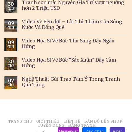
Tranh sơn mài Nguyễn Gia Trí vượt ngưỡng
30
hơn 2 Triệu USD
Th3
Video Vẽ Bến đợi – Lời Thì Thầm Của Sông
09
Nước Và Đồng Quê
Th3
Video Họa Sĩ Vẽ Bức Thu Sang Đầy Ngẫu
09
Hứng
Th3
Video Họa Sĩ Vẽ Bức “Sắc Xuân” Đầy Cảm
20
Hứng
Th2
Nghệ Thuật Gửi Trao Tâm Ý Trong Tranh
07
Quà Tặng
Th2
TRANG CHỦ
GIỚI THIỆU
LIÊN HỆ
BẢN ĐỒ ĐẾN SHOP
TUYỂN DỤNG
ĐĂNG TRANH
Messenger
Zalo Chat
Viber