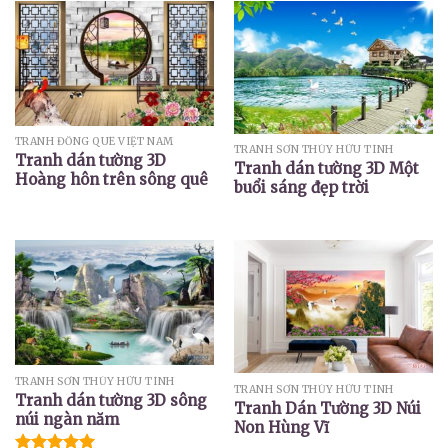
TRANH ĐỒNG QUÊ VIỆT NAM
TRANH SƠN THỦY HỮU TÌNH
Tranh dán tường 3D
Tranh dán tường 3D Một
Hoàng hôn trên sông quê
buổi sáng đẹp trời
TRANH SƠN THỦY HỮU TÌNH
TRANH SƠN THỦY HỮU TÌNH
Tranh dán tường 3D sông
Tranh Dán Tường 3D Núi
núi ngàn năm
Non Hùng Vĩ