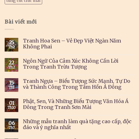
tùng cúc trúc mai
Bài viết mới
Tranh Hoa Sen – Vẻ Đẹp Việt Ngàn Năm
25
Không Phai
Th2
Ngôn Ngữ Của Cảm Xúc Không Cần Lời
22
Trong Tranh Trừu Tượng
Th2
Tranh Ngựa – Biểu Tượng Sức Mạnh, Tự Do
15
và Thành Công Trong Tâm Hồn Á Đông
Th1
Phật, Sen, Và Những Biểu Tượng Văn Hóa Á
01
Đông Trong Tranh Sơn Mài
Th10
Những mẫu tranh làm quà tặng cao cấp, độc
06
đáo và ý nghĩa nhất
Th7