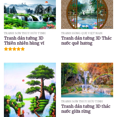
TRANH SƠN THỦY HỮU TÌNH
TRANH ĐỒNG QUÊ VIỆT NAM
Tranh dán tường 3D
Tranh dán tường 3D Thác
Thiên nhiên hùng vĩ
nước quê hương
Được xếp
hạng
5.00
5 sao
TRANH SƠN THỦY HỮU TÌNH
Tranh dán tường 3D thác
nước giữa rừng