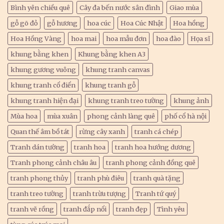
Bình yên chiều quê
Cây đa bến nước sân đình
Giao mùa
gỗ gõ đỏ
gỗ hương
hoa cúc
Hoa Cúc Nhật
Hoa hồng
Hoa Hồng Vàng
hoa mai
hoa mẫu đơn
hoa đào
Họa sĩ
khung bằng khen
Khung bằng khen A3
khung gương vuông
khung tranh canvas
khung tranh cổ điển
khung tranh gỗ
khung tranh hiện đại
khung tranh treo tường
khung ảnh
Mùa hoa
mùa xuân
phong cảnh làng quê
phố cổ hà nội
Quan thế âm bồ tát
rừng cây xanh
tranh cá chép
Tranh dán tường
tranh hoa
tranh hoa hướng dương
Tranh phong cảnh châu âu
tranh phong cảnh đồng quê
tranh phong thủy
tranh phù điêu
tranh quà tặng
tranh treo tường
tranh trừu tượng
Tranh tứ quý
tranh vẽ rồng
tranh đắp nổi
tranh đẹp
Tình yêu