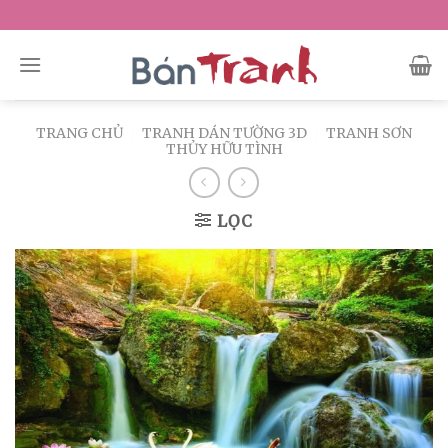
Skip
to
content
TRANG CHỦ
/
TRANH DÁN TƯỜNG 3D
/
TRANH SƠN
THỦY HỮU TÌNH
LỌC