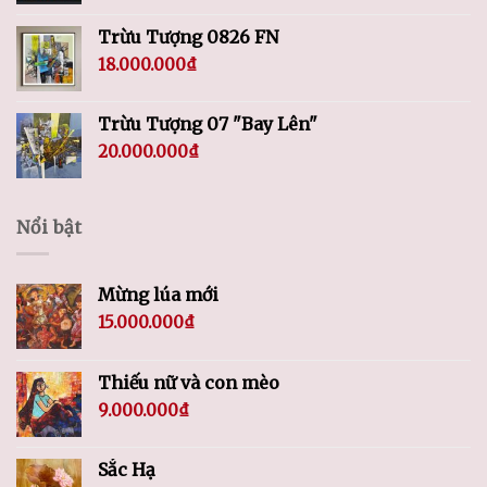
Trừu Tượng 0826 FN
18.000.000
₫
Trừu Tượng 07 "Bay Lên"
20.000.000
₫
Nổi bật
Mừng lúa mới
15.000.000
₫
Thiếu nữ và con mèo
9.000.000
₫
Sắc Hạ