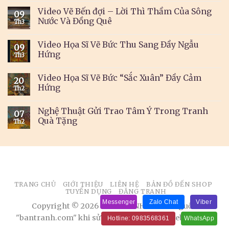
Video Vẽ Bến đợi – Lời Thì Thầm Của Sông
09
Nước Và Đồng Quê
Th3
Video Họa Sĩ Vẽ Bức Thu Sang Đầy Ngẫu
09
Hứng
Th3
Video Họa Sĩ Vẽ Bức “Sắc Xuân” Đầy Cảm
20
Hứng
Th2
Nghệ Thuật Gửi Trao Tâm Ý Trong Tranh
07
Quà Tặng
Th2
TRANG CHỦ
GIỚI THIỆU
LIÊN HỆ
BẢN ĐỒ ĐẾN SHOP
TUYỂN DỤNG
ĐĂNG TRANH
Messenger
Zalo Chat
Viber
Copyright © 2026 BÁN TRANH. Ghi rõ nguồn
"bantranh.com" khi sử dụng thông tin từ website này
Hotline: 0983568361
WhatsApp