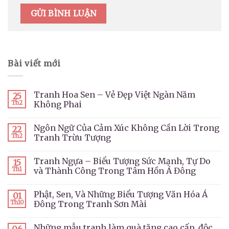
Bài viết mới
Tranh Hoa Sen – Vẻ Đẹp Việt Ngàn Năm
25
Th2
Không Phai
Ngôn Ngữ Của Cảm Xúc Không Cần Lời Trong
22
Th2
Tranh Trừu Tượng
Tranh Ngựa – Biểu Tượng Sức Mạnh, Tự Do
15
Th1
và Thành Công Trong Tâm Hồn Á Đông
Phật, Sen, Và Những Biểu Tượng Văn Hóa Á
01
Th10
Đông Trong Tranh Sơn Mài
Những mẫu tranh làm quà tặng cao cấp, độc