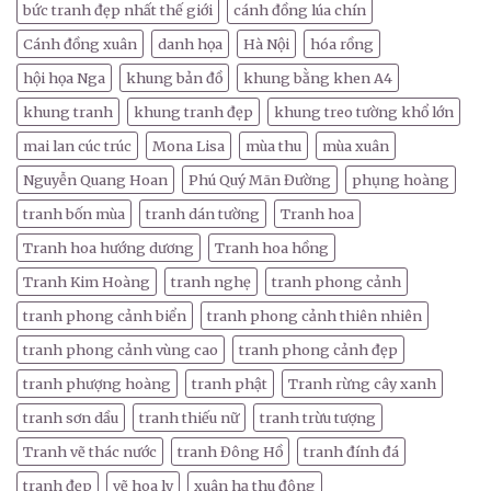
bức tranh đẹp nhất thế giới
cánh đồng lúa chín
Cánh đồng xuân
danh họa
Hà Nội
hóa rồng
hội họa Nga
khung bản đồ
khung bằng khen A4
khung tranh
khung tranh đẹp
khung treo tường khổ lớn
mai lan cúc trúc
Mona Lisa
mùa thu
mùa xuân
Nguyễn Quang Hoan
Phú Quý Mãn Đường
phụng hoàng
tranh bốn mùa
tranh dán tường
Tranh hoa
Tranh hoa hướng dương
Tranh hoa hồng
Tranh Kim Hoàng
tranh nghẹ
tranh phong cảnh
tranh phong cảnh biển
tranh phong cảnh thiên nhiên
tranh phong cảnh vùng cao
tranh phong cảnh đẹp
tranh phượng hoàng
tranh phật
Tranh rừng cây xanh
tranh sơn dầu
tranh thiếu nữ
tranh trừu tượng
Tranh vẽ thác nước
tranh Đông Hồ
tranh đính đá
tranh đẹp
vẽ hoa ly
xuân hạ thu đông