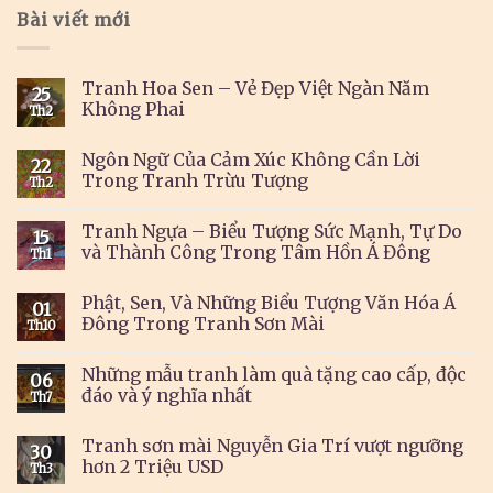
Bài viết mới
Tranh Hoa Sen – Vẻ Đẹp Việt Ngàn Năm
25
Không Phai
Th2
Ngôn Ngữ Của Cảm Xúc Không Cần Lời
22
Trong Tranh Trừu Tượng
Th2
Tranh Ngựa – Biểu Tượng Sức Mạnh, Tự Do
15
và Thành Công Trong Tâm Hồn Á Đông
Th1
Phật, Sen, Và Những Biểu Tượng Văn Hóa Á
01
Đông Trong Tranh Sơn Mài
Th10
Những mẫu tranh làm quà tặng cao cấp, độc
06
đáo và ý nghĩa nhất
Th7
Tranh sơn mài Nguyễn Gia Trí vượt ngưỡng
30
hơn 2 Triệu USD
Th3