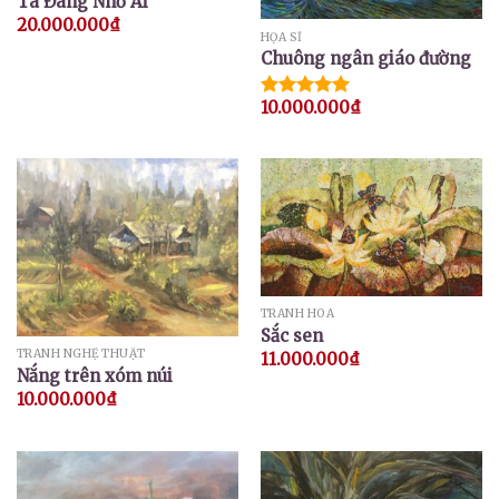
Ta Đang Nhớ Ai
20.000.000
₫
HỌA SĨ
Chuông ngân giáo đường
10.000.000
₫
Được xếp
hạng
5.00
5 sao
TRANH HOA
Sắc sen
TRANH NGHỆ THUẬT
11.000.000
₫
Nắng trên xóm núi
10.000.000
₫