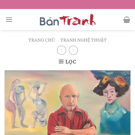
Skip
to
content
TRANG CHỦ
/
TRANH NGHỆ THUẬT
LỌC