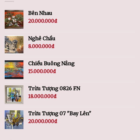
Bên Nhau
20.000.000
₫
Nghê Chầu
8.000.000
₫
Chiều Buông Nắng
15.000.000
₫
Trừu Tượng 0826 FN
18.000.000
₫
Trừu Tượng 07 "Bay Lên"
20.000.000
₫