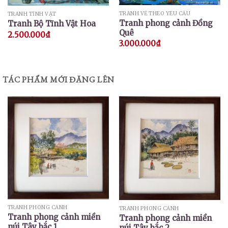
TRANH VẼ THEO YÊU CẦU
TRANH TĨNH VẬT
Tranh phong cảnh Đồng
Tranh Bộ Tĩnh Vật Hoa
Quê
2.500.000
₫
3.000.000
₫
TÁC PHẨM MỚI ĐĂNG LÊN
TRANH PHONG CẢNH
TRANH PHONG CẢNH
Tranh phong cảnh miền
Tranh phong cảnh miền
núi Tây bắc 1
núi Tây bắc 2