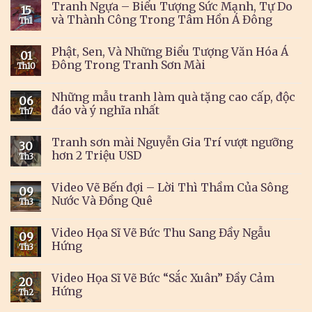
Tranh Ngựa – Biểu Tượng Sức Mạnh, Tự Do
15
và Thành Công Trong Tâm Hồn Á Đông
Th1
Phật, Sen, Và Những Biểu Tượng Văn Hóa Á
01
Đông Trong Tranh Sơn Mài
Th10
Những mẫu tranh làm quà tặng cao cấp, độc
06
đáo và ý nghĩa nhất
Th7
Tranh sơn mài Nguyễn Gia Trí vượt ngưỡng
30
hơn 2 Triệu USD
Th3
Video Vẽ Bến đợi – Lời Thì Thầm Của Sông
09
Nước Và Đồng Quê
Th3
Video Họa Sĩ Vẽ Bức Thu Sang Đầy Ngẫu
09
Hứng
Th3
Video Họa Sĩ Vẽ Bức “Sắc Xuân” Đầy Cảm
20
Hứng
Th2