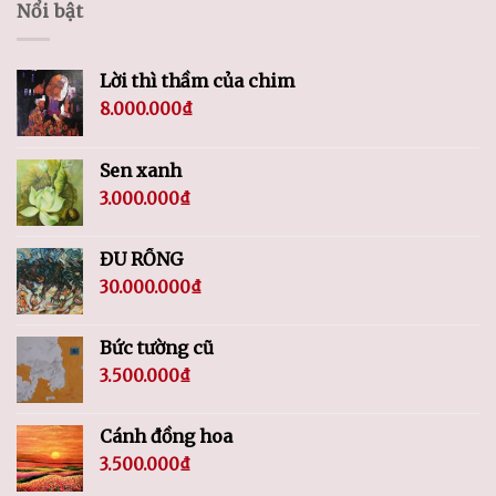
Nổi bật
Lời thì thầm của chim
8.000.000
₫
Sen xanh
3.000.000
₫
ĐU RỒNG
30.000.000
₫
Bức tường cũ
3.500.000
₫
Cánh đồng hoa
3.500.000
₫