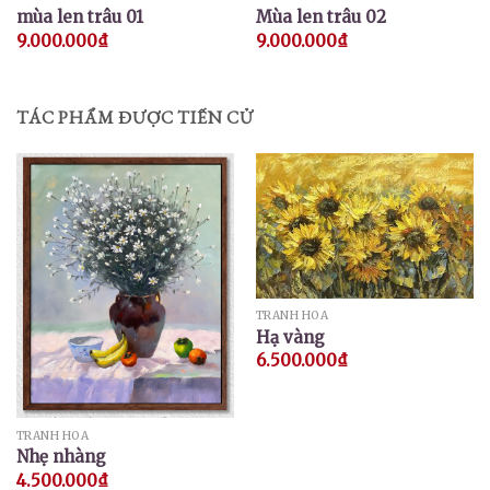
mùa len trâu 01
Mùa len trâu 02
9.000.000
₫
9.000.000
₫
TÁC PHẨM ĐƯỢC TIẾN CỬ
TRANH HOA
Hạ vàng
6.500.000
₫
TRANH HOA
Nhẹ nhàng
4.500.000
₫