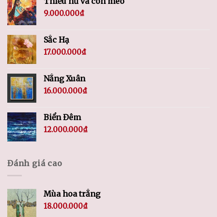
Thiếu nữ và con mèo
9.000.000
₫
Sắc Hạ
17.000.000
₫
Nắng Xuân
16.000.000
₫
Biển Đêm
12.000.000
₫
Đánh giá cao
Mùa hoa trắng
18.000.000
₫