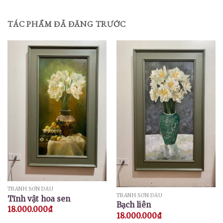
TÁC PHẨM ĐÃ ĐĂNG TRƯỚC
TRANH SƠN DẦU
TRANH SƠN DẦU
Tĩnh vật hoa sen
Bạch liên
18.000.000
₫
18.000.000
₫