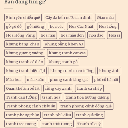
Bạn đang tìm gì?
Bình yên chiều quê
Cây đa bến nước sân đình
Giao mùa
gỗ gõ đỏ
gỗ hương
hoa cúc
Hoa Cúc Nhật
Hoa hồng
Hoa Hồng Vàng
hoa mai
hoa mẫu đơn
hoa đào
Họa sĩ
khung bằng khen
Khung bằng khen A3
khung gương vuông
khung tranh canvas
khung tranh cổ điển
khung tranh gỗ
khung tranh hiện đại
khung tranh treo tường
khung ảnh
Mùa hoa
mùa xuân
phong cảnh làng quê
phố cổ hà nội
Quan thế âm bồ tát
rừng cây xanh
tranh cá chép
Tranh dán tường
tranh hoa
tranh hoa hướng dương
Tranh phong cảnh châu âu
tranh phong cảnh đồng quê
tranh phong thủy
tranh phù điêu
tranh quà tặng
tranh treo tường
tranh trừu tượng
Tranh tứ quý