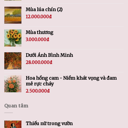
Mùa lúa chín (2)
12.000.000
₫
Mùa thương
3.000.000
₫
Dưới Ánh Bình Minh
28.000.000
₫
Hoa hồng cam - Niềm khát vọng và đam
mê rực cháy
2.500.000
₫
Quan tâm
Thiếu nữ trong vườn