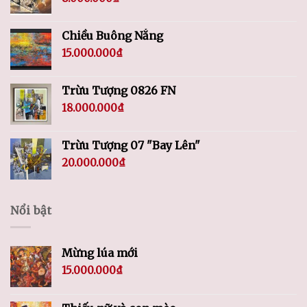
Chiều Buông Nắng
15.000.000
₫
Trừu Tượng 0826 FN
18.000.000
₫
Trừu Tượng 07 "Bay Lên"
20.000.000
₫
Nổi bật
Mừng lúa mới
15.000.000
₫