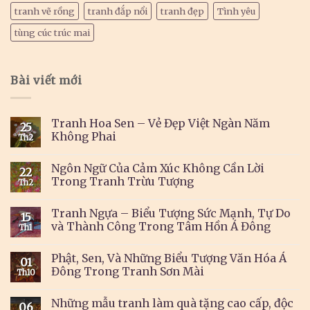
tranh vẽ rồng
tranh đắp nổi
tranh đẹp
Tình yêu
tùng cúc trúc mai
Bài viết mới
Tranh Hoa Sen – Vẻ Đẹp Việt Ngàn Năm
25
Không Phai
Th2
Ngôn Ngữ Của Cảm Xúc Không Cần Lời
22
Trong Tranh Trừu Tượng
Th2
Tranh Ngựa – Biểu Tượng Sức Mạnh, Tự Do
15
và Thành Công Trong Tâm Hồn Á Đông
Th1
Phật, Sen, Và Những Biểu Tượng Văn Hóa Á
01
Đông Trong Tranh Sơn Mài
Th10
Những mẫu tranh làm quà tặng cao cấp, độc
06