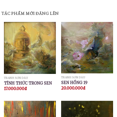
TÁC PHẨM MỚI ĐĂNG LÊN
TRANH SƠN DẦU
TRANH SƠN DẦU
SEN HỒNG 19
TĨNH THỨC TRONG SEN
20.000.000
₫
17.000.000
₫