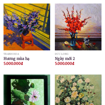
TRANH HOA
ĐỨC LONG
Hương mùa hạ
Ngày mới 2
5.000.000
₫
5.000.000
₫