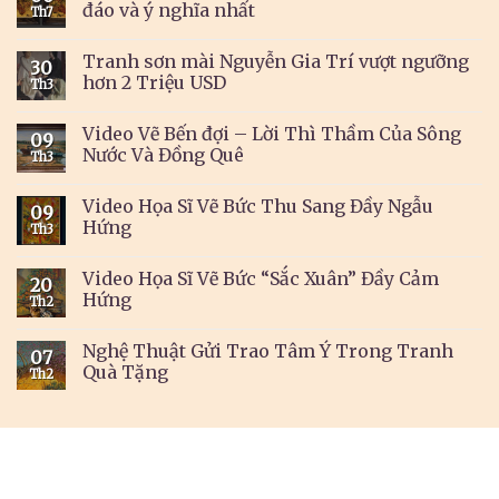
đáo và ý nghĩa nhất
Th7
Tranh sơn mài Nguyễn Gia Trí vượt ngưỡng
30
hơn 2 Triệu USD
Th3
Video Vẽ Bến đợi – Lời Thì Thầm Của Sông
09
Nước Và Đồng Quê
Th3
Video Họa Sĩ Vẽ Bức Thu Sang Đầy Ngẫu
09
Hứng
Th3
Video Họa Sĩ Vẽ Bức “Sắc Xuân” Đầy Cảm
20
Hứng
Th2
Nghệ Thuật Gửi Trao Tâm Ý Trong Tranh
07
Quà Tặng
Th2