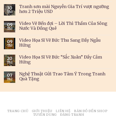
Tranh sơn mài Nguyễn Gia Trí vượt ngưỡng
30
hơn 2 Triệu USD
Th3
Video Vẽ Bến đợi – Lời Thì Thầm Của Sông
09
Nước Và Đồng Quê
Th3
Video Họa Sĩ Vẽ Bức Thu Sang Đầy Ngẫu
09
Hứng
Th3
Video Họa Sĩ Vẽ Bức “Sắc Xuân” Đầy Cảm
20
Hứng
Th2
Nghệ Thuật Gửi Trao Tâm Ý Trong Tranh
07
Quà Tặng
Th2
TRANG CHỦ
GIỚI THIỆU
LIÊN HỆ
BẢN ĐỒ ĐẾN SHOP
TUYỂN DỤNG
ĐĂNG TRANH