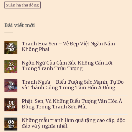
xuân hạ thu đông
Bài viết mới
Tranh Hoa Sen – Vẻ Đẹp Việt Ngàn Năm
25
Không Phai
Th2
Ngôn Ngữ Của Cảm Xúc Không Cần Lời
22
Trong Tranh Trừu Tượng
Th2
Tranh Ngựa – Biểu Tượng Sức Mạnh, Tự Do
15
và Thành Công Trong Tâm Hồn Á Đông
Th1
Phật, Sen, Và Những Biểu Tượng Văn Hóa Á
01
Đông Trong Tranh Sơn Mài
Th10
Những mẫu tranh làm quà tặng cao cấp, độc
06
đáo và ý nghĩa nhất
Th7