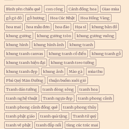
Bình yên chiều quê
con công
Cánh đồng hoa
Giao mùa
gỗ gõ đỏ
gỗ hương
Hoa Cúc Nhật
Hoa Hồng Vàng
hoa mai
hoa mẫu đơn
hoa đào
Họa sĩ
khung bản đồ
khung gương
khung gương tròn
khung gương vuông
khung hình
khung hình ảnh
khung tranh
khung tranh canvas
khung tranh cổ điển
khung tranh gỗ
khung tranh hiện đại
khung tranh treo tường
khung tranh đẹp
khung ảnh
Mào gà
mùa thu
Phú Quý Mãn Đường
thuận buồm xuôi gió
Tranh dán tường
tranh dòng sông
tranh hoa
tranh nghệ thuật
Tranh ngựa đẹp
tranh phong cảnh
tranh phong cảnh đồng quê
tranh phong thủy
tranh phật giáo
tranh quà tặng
Tranh tứ quý
tranh vẽ phật
tranh đắp nổi
tùng cúc trúc mai