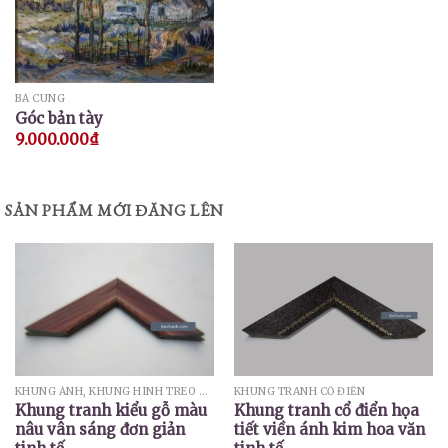
BÁ CUNG
Góc bản tày
9.000.000
₫
SẢN PHẨM MỚI ĐĂNG LÊN
KHUNG ẢNH, KHUNG HÌNH TREO TƯỜNG
KHUNG TRANH CỔ ĐIỂN
Khung tranh kiểu gỗ màu
Khung tranh cổ điển họa
nâu vân sáng đơn giản
tiết viền ánh kim hoa văn