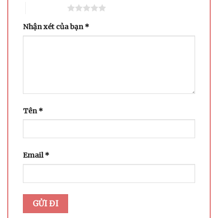
5 trên 5 sao
Nhận xét của bạn
*
Tên
*
Email
*