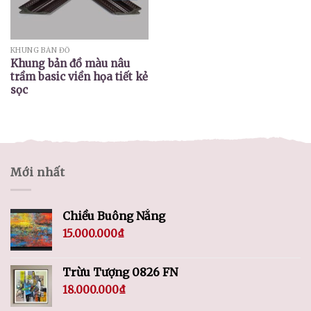
KHUNG BẢN ĐỒ
Khung bản đồ màu nâu
trầm basic viền họa tiết kẻ
sọc
Mới nhất
Chiều Buông Nắng
15.000.000
₫
Trừu Tượng 0826 FN
18.000.000
₫