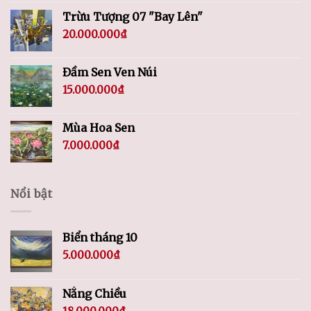
Trừu Tượng 07 "Bay Lên"
20.000.000
₫
Đầm Sen Ven Núi
15.000.000
₫
Mùa Hoa Sen
7.000.000
₫
Nổi bật
Biển tháng 10
5.000.000
₫
Nắng Chiều